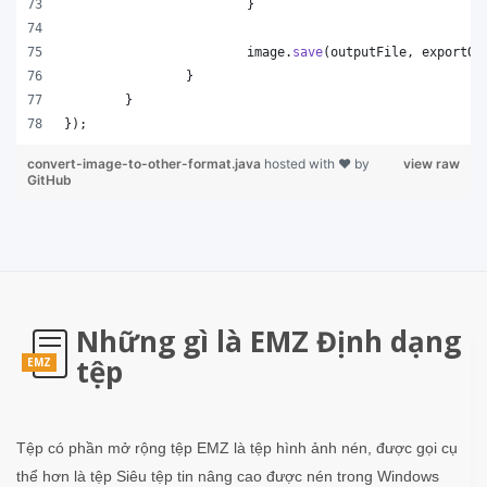
			}
image
.
save
(
outputFile
, 
exportOp
		}
	}
});
convert-image-to-other-format.java
hosted with ❤ by
view raw
GitHub
Những gì là EMZ Định dạng
tệp
EMZ
Tệp có phần mở rộng tệp EMZ là tệp hình ảnh nén, được gọi cụ
thể hơn là tệp Siêu tệp tin nâng cao được nén trong Windows