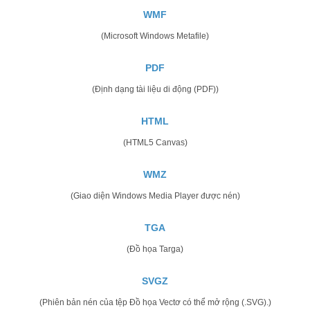
WMF
(Microsoft Windows Metafile)
PDF
(Định dạng tài liệu di động (PDF))
HTML
(HTML5 Canvas)
WMZ
(Giao diện Windows Media Player được nén)
TGA
(Đồ họa Targa)
SVGZ
(Phiên bản nén của tệp Đồ họa Vectơ có thể mở rộng (.SVG).)