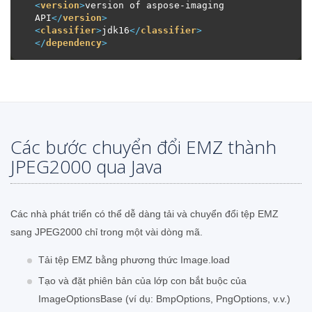
<
version
>
version of aspose-imaging 
API
</
version
>
<
classifier
>
jdk16
</
classifier
>
</
dependency
>
Các bước chuyển đổi EMZ thành
JPEG2000 qua Java
Các nhà phát triển có thể dễ dàng tải và chuyển đổi tệp EMZ
sang JPEG2000 chỉ trong một vài dòng mã.
Tải tệp EMZ bằng phương thức Image.load
Tạo và đặt phiên bản của lớp con bắt buộc của
ImageOptionsBase (ví dụ: BmpOptions, PngOptions, v.v.)