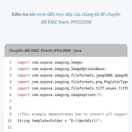
Kiểm tra
bản trình diễn trực tiếp của chúng tôi để chuyển
đổi EMZ thành JPEG2000
Chuyển đổi EMZ thành JPEG2000 - Java
import
com
.
aspose
.
imaging
.
Image
;
import
com
.
aspose
.
imaging
.
ImageOptionsBase
;
import
com
.
aspose
.
imaging
.
fileformats
.
jpeg2000
.
Jpeg2000
import
com
.
aspose
.
imaging
.
fileformats
.
png
.
PngColorType
;
import
com
.
aspose
.
imaging
.
fileformats
.
tiff
.
enums
.
TiffEx
import
com
.
aspose
.
imaging
.
imageoptions
.*;
//This example demonstrates how to convert all supporte
String
templatesFolder
 = 
"D:
\\
WorkDir
\\
"
;