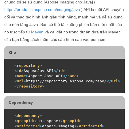
chúng tôi sẽ sử dụng [Aspose.Imaging cho Java] (
https://products.aspose.com/imaging/java
) API là một API chuyển
đổi và thao tác hình ảnh giàu tính năng, mạnh mẽ và dễ sử dụng
cho nền tảng Java. Bạn có thể tải xuống phiên bản mới nhất của
nó trực tiếp từ
Maven
và cài đặt nó trong dự án dựa trên Maven
của bạn bằng cách thêm các cấu hình sau vào pom.xml.
Kho
<
repository
>
<
id
>
AsposeJavaAPI
</
id
>
<
name
>
Aspose Java API
</
name
>
<
url
>
https://repository.aspose.com/repo/
</
url
>
</
repository
>
Dependency
<
dependency
>
<
groupId
>
com.aspose
</
groupId
>
<
artifactId
>
aspose-imaging
</
artifactId
>