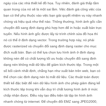
ngày của các nhà thiết kế đồ họa. Tuy nhiên, đánh giá thấp tầm
quan trọng của nó sẽ là một sai lầm. Việc đánh giá công việc của
bạn có thể phụ thuộc vào việc bạn giải quyết nhiệm vụ này nhanh
chóng và hiệu quả như thế nào. Thông thường, hình ảnh gốc cần
chuyển đổi sang định dạng phù hợp hơn để in hoặc xuất bản trực
tuyến. Nếu hình ảnh gốc được lấy từ trình chỉnh sửa đồ họa thì
nó có thể ở định dạng vector. Trong trường hợp này, nó phải
được rasterized và chuyển đổi sang định dạng raster cho mục
đích xuất bản. Bạn có thể lựa chọn lưu hình ảnh ở định dạng
không nén để có chất lượng tối ưu hoặc chuyển đổi sang định
dạng nén không mất dữ liệu để giảm kích thước tệp. Trong một
số bối cảnh nhất định, chẳng hạn như xuất bản trên web, bạn có
thể chọn các định dạng nén bị mất dữ liệu. Các thuật toán được
thiết kế đặc biệt để nén dữ liệu hình ảnh cho phép giảm đáng kể
kích thước tệp trong khi vẫn duy trì chất lượng hình ảnh ở mức
chấp nhận được. Điều này tạo điều kiện tải tập tin hình ảnh
nhanh chóng từ internet. Để chuyển đổi EMZ sang JPEG2000,