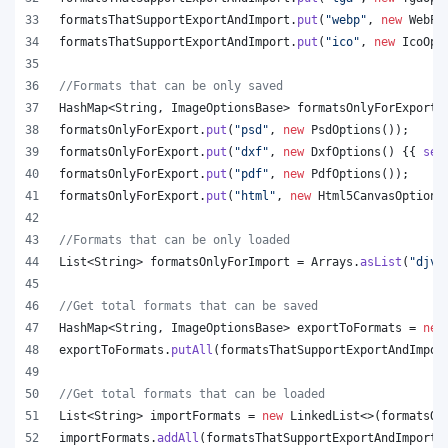
formatsThatSupportExportAndImport
.
put
(
"webp"
, 
new
WebPO
formatsThatSupportExportAndImport
.
put
(
"ico"
, 
new
IcoOpt
//Formats that can be only saved
HashMap
<
String
, 
ImageOptionsBase
> 
formatsOnlyForExport
 
formatsOnlyForExport
.
put
(
"psd"
, 
new
PsdOptions
());
formatsOnlyForExport
.
put
(
"dxf"
, 
new
DxfOptions
() {{ 
set
formatsOnlyForExport
.
put
(
"pdf"
, 
new
PdfOptions
());
formatsOnlyForExport
.
put
(
"html"
, 
new
Html5CanvasOptions
//Formats that can be only loaded
List
<
String
> 
formatsOnlyForImport
 = 
Arrays
.
asList
(
"djvu
//Get total formats that can be saved
HashMap
<
String
, 
ImageOptionsBase
> 
exportToFormats
 = 
new
exportToFormats
.
putAll
(
formatsThatSupportExportAndImpor
//Get total formats that can be loaded
List
<
String
> 
importFormats
 = 
new
LinkedList
<>(
formatsOn
importFormats
.
addAll
(
formatsThatSupportExportAndImport
.