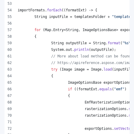
importFormats
.
forEach
((
formatExt
) -> {
String
inputFile
 = 
templatesFolder
 + 
"template.
for
 (
Map
.
Entry
<
String
, 
ImageOptionsBase
> 
export
	{
String
outputFile
 = 
String
.
format
(
"%s
\\
System
.
out
.
println
(
outputFile
);
// More about load method can be found 
// https://apireference.aspose.com/imag
try
 (
Image
image
 = 
Image
.
load
(
inputFile
		{
ImageOptionsBase
exportOptions
 
if
 ((
formatExt
.
equals
(
"emf"
) ||
			{
EmfRasterizationOptions
rasterizationOptions
.
se
rasterizationOptions
.
se
exportOptions
.
setVector