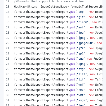
//Formats that support both - save and load
HashMap
<
String
, 
ImageOptionsBase
> 
formatsThatSupportExp
formatsThatSupportExportAndImport
.
put
(
"bmp"
, 
new
BmpOpt
formatsThatSupportExportAndImport
.
put
(
"gif"
, 
new
GifOpt
formatsThatSupportExportAndImport
.
put
(
"dicom"
, 
new
Dico
formatsThatSupportExportAndImport
.
put
(
"emf"
, 
new
EmfOpt
formatsThatSupportExportAndImport
.
put
(
"jpg"
, 
new
JpegOp
formatsThatSupportExportAndImport
.
put
(
"jpeg"
, 
new
JpegO
formatsThatSupportExportAndImport
.
put
(
"jpeg2000"
, 
new
J
formatsThatSupportExportAndImport
.
put
(
"j2k"
, 
new
Jpeg20
formatsThatSupportExportAndImport
.
put
(
"jp2"
, 
new
Jpeg20
formatsThatSupportExportAndImport
.
put
(
"png"
,
new
PngOpti
formatsThatSupportExportAndImport
.
put
(
"apng"
, 
new
ApngO
formatsThatSupportExportAndImport
.
put
(
"svg"
, 
new
SvgOpt
formatsThatSupportExportAndImport
.
put
(
"tiff"
, 
new
TiffO
formatsThatSupportExportAndImport
.
put
(
"tif"
, 
new
TiffOp
formatsThatSupportExportAndImport
.
put
(
"wmf"
, 
new
WmfOpt
formatsThatSupportExportAndImport
.
put
(
"emz"
, 
new
EmfOpt
formatsThatSupportExportAndImport
.
put
(
"wmz"
, 
new
WmfOpt
formatsThatSupportExportAndImport
.
put
(
"svgz"
, 
new
SvgOp
formatsThatSupportExportAndImport
.
put
(
"tga"
, 
new
TgaOpt