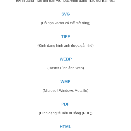
(Định dạng Trao đổi Bản vẽ, hoặc Định dạng Trao đổi Bản vẽ,)
SVG
(Đồ họa vector có thể mở rộng)
TIFF
(Định dạng hình ảnh được gắn thẻ)
WEBP
(Raster Hình ảnh Web)
WMF
(Microsoft Windows Metafile)
PDF
(Định dạng tài liệu di động (PDF))
HTML