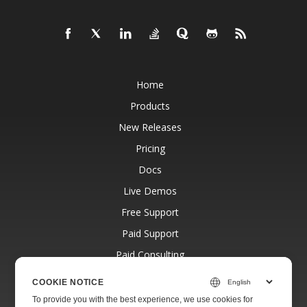
Home
Products
New Releases
Pricing
Docs
Live Demos
Free Support
Paid Support
Paid Consulting
Blog
COOKIE NOTICE
Websites
To provide you with the best experience, we use cookies for