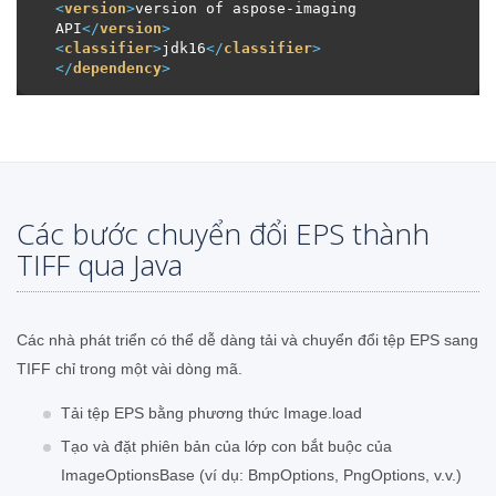
<
version
>
version of aspose-imaging 
API
</
version
>
<
classifier
>
jdk16
</
classifier
>
</
dependency
>
Các bước chuyển đổi EPS thành
TIFF qua Java
Các nhà phát triển có thể dễ dàng tải và chuyển đổi tệp EPS sang
TIFF chỉ trong một vài dòng mã.
Tải tệp EPS bằng phương thức Image.load
Tạo và đặt phiên bản của lớp con bắt buộc của
ImageOptionsBase (ví dụ: BmpOptions, PngOptions, v.v.)