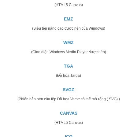
(HTML5 Canvas)
EMZ
(Siêu tệp nâng cao được nén của Windows)
WMZ
(Giao diện Windows Media Player được nén)
TGA
(Đồ họa Targa)
SVGZ
(Phiên bản nén của tệp Đồ họa Vectơ có thể mở rộng (.SVG).)
CANVAS
(HTML5 Canvas)
ICO