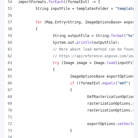
importFormats
.
forEach
((
formatExt
) -> {
String
inputFile
 = 
templatesFolder
 + 
"template.
for
 (
Map
.
Entry
<
String
, 
ImageOptionsBase
> 
export
	{
String
outputFile
 = 
String
.
format
(
"%s
\\
System
.
out
.
println
(
outputFile
);
// More about load method can be found 
// https://apireference.aspose.com/imag
try
 (
Image
image
 = 
Image
.
load
(
inputFile
		{
ImageOptionsBase
exportOptions
 
if
 ((
formatExt
.
equals
(
"emf"
) ||
			{
EmfRasterizationOptions
rasterizationOptions
.
se
rasterizationOptions
.
se
exportOptions
.
setVector
			}