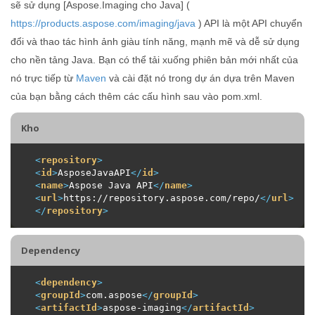
sẽ sử dụng [Aspose.Imaging cho Java] (
https://products.aspose.com/imaging/java
) API là một API chuyển
đổi và thao tác hình ảnh giàu tính năng, mạnh mẽ và dễ sử dụng
cho nền tảng Java. Bạn có thể tải xuống phiên bản mới nhất của
nó trực tiếp từ
Maven
và cài đặt nó trong dự án dựa trên Maven
của bạn bằng cách thêm các cấu hình sau vào pom.xml.
Kho
<
repository
>
<
id
>
AsposeJavaAPI
</
id
>
<
name
>
Aspose Java API
</
name
>
<
url
>
https://repository.aspose.com/repo/
</
url
>
</
repository
>
Dependency
<
dependency
>
<
groupId
>
com.aspose
</
groupId
>
<
artifactId
>
aspose-imaging
</
artifactId
>