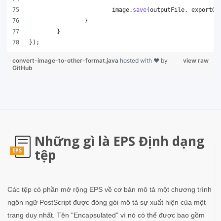
image
.
save
(
outputFile
, 
exportOp
		}
	}
});
convert-image-to-other-format.java
hosted with ❤ by
view raw
GitHub
Những gì là EPS Định dạng
tệp
EPS
Các tệp có phần mở rộng EPS về cơ bản mô tả một chương trình
ngôn ngữ PostScript được đóng gói mô tả sự xuất hiện của một
trang duy nhất. Tên "Encapsulated" vì nó có thể được bao gồm