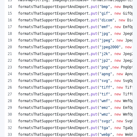
formatsThatSupportExportAndImport
.
put
(
"bmp"
, 
new
BmpOpt
formatsThatSupportExportAndImport
.
put
(
"gif"
, 
new
GifOpt
formatsThatSupportExportAndImport
.
put
(
"dicom"
, 
new
Dico
formatsThatSupportExportAndImport
.
put
(
"emf"
, 
new
EmfOpt
formatsThatSupportExportAndImport
.
put
(
"jpg"
, 
new
JpegOp
formatsThatSupportExportAndImport
.
put
(
"jpeg"
, 
new
JpegO
formatsThatSupportExportAndImport
.
put
(
"jpeg2000"
, 
new
J
formatsThatSupportExportAndImport
.
put
(
"j2k"
, 
new
Jpeg20
formatsThatSupportExportAndImport
.
put
(
"jp2"
, 
new
Jpeg20
formatsThatSupportExportAndImport
.
put
(
"png"
,
new
PngOpti
formatsThatSupportExportAndImport
.
put
(
"apng"
, 
new
ApngO
formatsThatSupportExportAndImport
.
put
(
"svg"
, 
new
SvgOpt
formatsThatSupportExportAndImport
.
put
(
"tiff"
, 
new
TiffO
formatsThatSupportExportAndImport
.
put
(
"tif"
, 
new
TiffOp
formatsThatSupportExportAndImport
.
put
(
"wmf"
, 
new
WmfOpt
formatsThatSupportExportAndImport
.
put
(
"emz"
, 
new
EmfOpt
formatsThatSupportExportAndImport
.
put
(
"wmz"
, 
new
WmfOpt
formatsThatSupportExportAndImport
.
put
(
"svgz"
, 
new
SvgOp
formatsThatSupportExportAndImport
.
put
(
"tga"
, 
new
TgaOpt
formatsThatSupportExportAndImport
.
put
(
"webp"
, 
new
WebPO