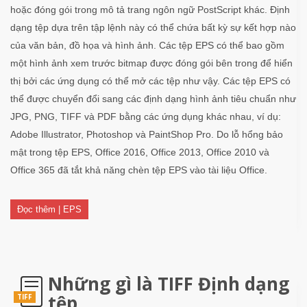
hoặc đóng gói trong mô tả trang ngôn ngữ PostScript khác. Định
dạng tệp dựa trên tập lệnh này có thể chứa bất kỳ sự kết hợp nào
của văn bản, đồ họa và hình ảnh. Các tệp EPS có thể bao gồm
một hình ảnh xem trước bitmap được đóng gói bên trong để hiển
thị bởi các ứng dụng có thể mở các tệp như vậy. Các tệp EPS có
thể được chuyển đổi sang các định dạng hình ảnh tiêu chuẩn như
JPG, PNG, TIFF và PDF bằng các ứng dụng khác nhau, ví dụ:
Adobe Illustrator, Photoshop và PaintShop Pro. Do lỗ hổng bảo
mật trong tệp EPS, Office 2016, Office 2013, Office 2010 và
Office 365 đã tắt khả năng chèn tệp EPS vào tài liệu Office.
Đọc thêm | EPS
Những gì là TIFF Định dạng
tệp
TIFF