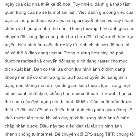
ngày của các nhà thiết kế đồ họa. Tuy nhiên, đánh giá thấp tầm
quan trọng của nó sẽ là một sai lầm. Việc đánh giá công việc của
bạn có thể phụ thuộc vào việc bạn giải quyết nhiệm vụ này nhanh
chóng và hiệu quả như thế nào. Thông thường, hình ảnh gốc cần
chuyển đổi sang định dạng phù hợp hơn để in hoặc xuất bản trực
tuyến. Nếu hình ảnh gốc được lấy từ trình chỉnh sửa đồ họa thì
nó có thể ở định dạng vector. Trong trường hợp này, nó phải
được rasterized và chuyển đổi sang định dạng raster cho mục
đích xuất bản. Bạn có thể lựa chọn lưu hình ảnh ở định dạng
không nén để có chất lượng tối ưu hoặc chuyển đổi sang định
dạng nén không mất dữ liệu để giảm kích thước tệp. Trong một
số bối cảnh nhất định, chẳng hạn như xuất bản trên web, bạn có
thể chọn các định dạng nén bị mất dữ liệu. Các thuật toán được
thiết kế đặc biệt để nén dữ liệu hình ảnh cho phép giảm đáng kể
kích thước tệp trong khi vẫn duy trì chất lượng hình ảnh ở mức
chấp nhận được. Điều này tạo điều kiện tải tập tin hình ảnh
nhanh chóng từ internet. Để chuyển đổi EPS sang TIFF, chúng tôi