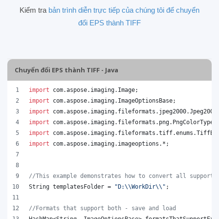
Kiểm tra
bản trình diễn trực tiếp của chúng tôi để chuyển
đổi EPS thành TIFF
Chuyển đổi EPS thành TIFF - Java
import
com
.
aspose
.
imaging
.
Image
;
import
com
.
aspose
.
imaging
.
ImageOptionsBase
;
import
com
.
aspose
.
imaging
.
fileformats
.
jpeg2000
.
Jpeg2000
import
com
.
aspose
.
imaging
.
fileformats
.
png
.
PngColorType
;
import
com
.
aspose
.
imaging
.
fileformats
.
tiff
.
enums
.
TiffEx
import
com
.
aspose
.
imaging
.
imageoptions
.*;
//This example demonstrates how to convert all supporte
String
templatesFolder
 = 
"D:
\\
WorkDir
\\
"
;
//Formats that support both - save and load
HashMap
<
String
, 
ImageOptionsBase
> 
formatsThatSupportExp