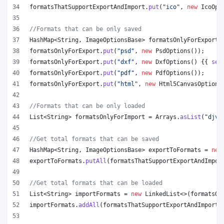
formatsThatSupportExportAndImport
.
put
(
"ico"
, 
new
IcoOpt
//Formats that can be only saved
HashMap
<
String
, 
ImageOptionsBase
> 
formatsOnlyForExport
 
formatsOnlyForExport
.
put
(
"psd"
, 
new
PsdOptions
());
formatsOnlyForExport
.
put
(
"dxf"
, 
new
DxfOptions
() {{ 
set
formatsOnlyForExport
.
put
(
"pdf"
, 
new
PdfOptions
());
formatsOnlyForExport
.
put
(
"html"
, 
new
Html5CanvasOptions
//Formats that can be only loaded
List
<
String
> 
formatsOnlyForImport
 = 
Arrays
.
asList
(
"djvu
//Get total formats that can be saved
HashMap
<
String
, 
ImageOptionsBase
> 
exportToFormats
 = 
new
exportToFormats
.
putAll
(
formatsThatSupportExportAndImpor
//Get total formats that can be loaded
List
<
String
> 
importFormats
 = 
new
LinkedList
<>(
formatsOn
importFormats
.
addAll
(
formatsThatSupportExportAndImport
.