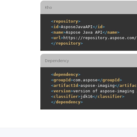
Kho
<
repository
>
<
id
>
AsposeJavaAPI
</
id
>
<
name
>
Aspose Java API
</
name
>
<
url
>
https://repository.aspose.com/
</
repository
>
Dependency
<
dependency
>
<
groupId
>
com.aspose
</
groupId
>
<
artifactId
>
aspose-imaging
</
artifac
<
version
>
version of aspose-imaging 
<
classifier
>
jdk16
</
classifier
>
</
dependency
>