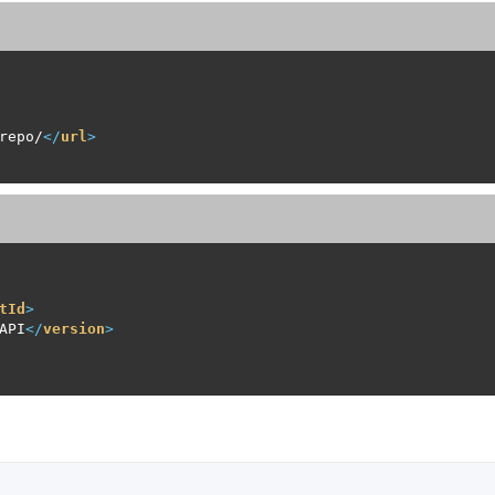
repo/
</
url
>
tId
>
API
</
version
>