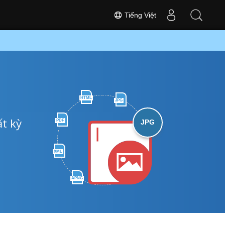
Tiếng Việt
HTML
JPG
t kỳ
PDF
JPG
XML
APNG