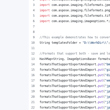
import
com
.
aspose
.
imaging
.
fileformats
.
jpe
import
com
.
aspose
.
imaging
.
fileformats
.
png
import
com
.
aspose
.
imaging
.
fileformats
.
tif
import
com
.
aspose
.
imaging
.
imageoptions
.*;
//This example demonstrates how to conver
String
templatesFolder
 = 
"D:
\\
WorkDir
\\
"
;
//Formats that support both - save and lo
HashMap
<
String
, 
ImageOptionsBase
> 
formats
formatsThatSupportExportAndImport
.
put
(
"bm
formatsThatSupportExportAndImport
.
put
(
"gi
formatsThatSupportExportAndImport
.
put
(
"di
formatsThatSupportExportAndImport
.
put
(
"em
formatsThatSupportExportAndImport
.
put
(
"jp
formatsThatSupportExportAndImport
.
put
(
"jp
formatsThatSupportExportAndImport
.
put
(
"jp
formatsThatSupportExportAndImport
.
put
(
"j2
formatsThatSupportExportAndImport
.
put
(
"jp