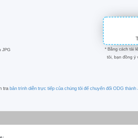
T
* Bằng cách tải 
nh JPG
tôi, bạn đồng ý
m tra
bản trình diễn trực tiếp của chúng tôi để chuyển đổi ODG thàn
e
;