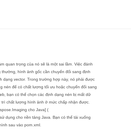
ầm quan trọng của nó sẽ là một sai lầm. Việc đánh
g thường, hình ảnh gốc cần chuyển đổi sang định
nh dạng vector. Trong trường hợp này, nó phải được
ng nén để có chất lượng tối ưu hoặc chuyển đổi sang
eb, bạn có thể chọn các định dạng nén bị mất dữ
uy trì chất lượng hình ảnh ở mức chấp nhận được.
Aspose.Imaging cho Java] (
 sử dụng cho nền tảng Java. Bạn có thể tải xuống
hình sau vào pom.xml.