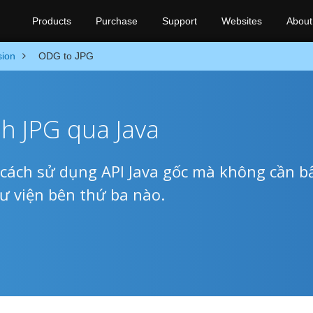
Products
Purchase
Support
Websites
About
sion
ODG to JPG
h JPG qua Java
ách sử dụng API Java gốc mà không cần bấ
ư viện bên thứ ba nào.