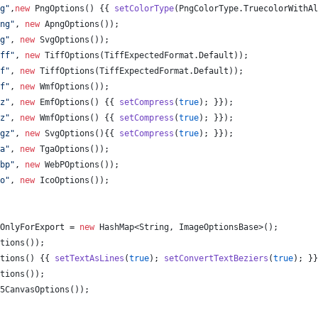
g"
,
new
PngOptions
() {{ 
setColorType
(
PngColorType
.
TruecolorWithAl
ng"
, 
new
ApngOptions
());
g"
, 
new
SvgOptions
());
ff"
, 
new
TiffOptions
(
TiffExpectedFormat
.
Default
));
f"
, 
new
TiffOptions
(
TiffExpectedFormat
.
Default
));
f"
, 
new
WmfOptions
());
z"
, 
new
EmfOptions
() {{ 
setCompress
(
true
); }});
z"
, 
new
WmfOptions
() {{ 
setCompress
(
true
); }});
gz"
, 
new
SvgOptions
(){{ 
setCompress
(
true
); }});
a"
, 
new
TgaOptions
());
bp"
, 
new
WebPOptions
());
o"
, 
new
IcoOptions
());
OnlyForExport
 = 
new
HashMap
<
String
, 
ImageOptionsBase
>();
tions
());
tions
() {{ 
setTextAsLines
(
true
); 
setConvertTextBeziers
(
true
); }}
tions
());
5CanvasOptions
());