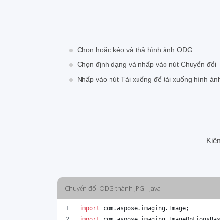
Chọn hoặc kéo và thả hình ảnh ODG
Chọn định dạng và nhấp vào nút Chuyển đổi
Nhấp vào nút Tải xuống để tải xuống hình ả
Kiể
Chuyển đổi ODG thành JPG - Java
import
com
.
aspose
.
imaging
.
Image
;
import
com
.
aspose
.
imaging
.
ImageOptionsBas