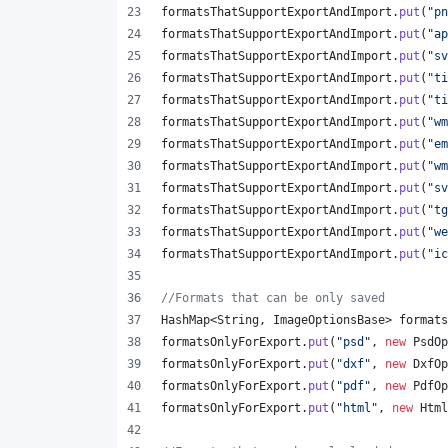
formatsThatSupportExportAndImport
.
put
(
"pn
formatsThatSupportExportAndImport
.
put
(
"ap
formatsThatSupportExportAndImport
.
put
(
"sv
formatsThatSupportExportAndImport
.
put
(
"ti
formatsThatSupportExportAndImport
.
put
(
"ti
formatsThatSupportExportAndImport
.
put
(
"wm
formatsThatSupportExportAndImport
.
put
(
"em
formatsThatSupportExportAndImport
.
put
(
"wm
formatsThatSupportExportAndImport
.
put
(
"sv
formatsThatSupportExportAndImport
.
put
(
"tg
formatsThatSupportExportAndImport
.
put
(
"we
formatsThatSupportExportAndImport
.
put
(
"ic
//Formats that can be only saved
HashMap
<
String
, 
ImageOptionsBase
> 
formats
formatsOnlyForExport
.
put
(
"psd"
, 
new
PsdOp
formatsOnlyForExport
.
put
(
"dxf"
, 
new
DxfOp
formatsOnlyForExport
.
put
(
"pdf"
, 
new
PdfOp
formatsOnlyForExport
.
put
(
"html"
, 
new
Html