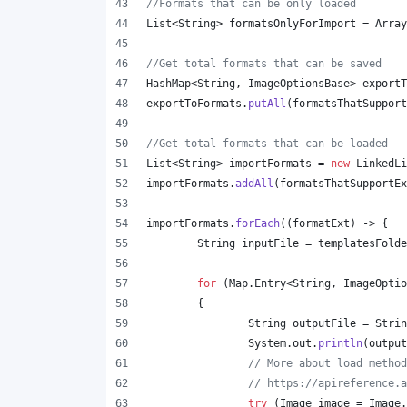
//Formats that can be only loaded
List
<
String
> 
formatsOnlyForImport
 = 
Array
//Get total formats that can be saved
HashMap
<
String
, 
ImageOptionsBase
> 
exportT
exportToFormats
.
putAll
(
formatsThatSupport
//Get total formats that can be loaded
List
<
String
> 
importFormats
 = 
new
LinkedLi
importFormats
.
addAll
(
formatsThatSupportEx
importFormats
.
forEach
((
formatExt
) -> {
String
inputFile
 = 
templatesFolde
for
 (
Map
.
Entry
<
String
, 
ImageOptio
	{
String
outputFile
 = 
Strin
System
.
out
.
println
(
output
// More about load method
// https://apireference.a
try
 (
Image
image
 = 
Image
.