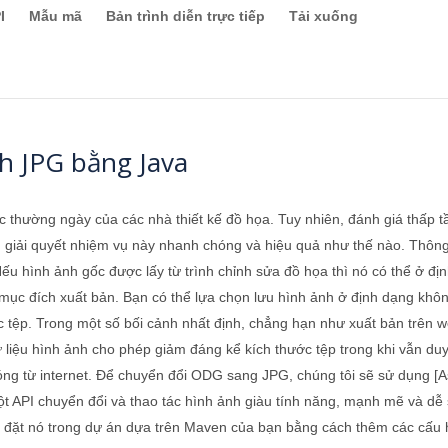
I
Mẫu mã
Bản trình diễn trực tiếp
Tải xuống
h JPG bằng Java
c thường ngày của các nhà thiết kế đồ họa. Tuy nhiên, đánh giá thấp t
ạn giải quyết nhiệm vụ này nhanh chóng và hiệu quả như thế nào. Thôn
ếu hình ảnh gốc được lấy từ trình chỉnh sửa đồ họa thì nó có thể ở đị
 mục đích xuất bản. Bạn có thể lựa chọn lưu hình ảnh ở định dạng khô
 tệp. Trong một số bối cảnh nhất định, chẳng hạn như xuất bản trên w
dữ liệu hình ảnh cho phép giảm đáng kể kích thước tệp trong khi vẫn d
chóng từ internet. Để chuyển đổi ODG sang JPG, chúng tôi sẽ sử dụng [
ột API chuyển đổi và thao tác hình ảnh giàu tính năng, mạnh mẽ và dễ
 đặt nó trong dự án dựa trên Maven của bạn bằng cách thêm các cấu 