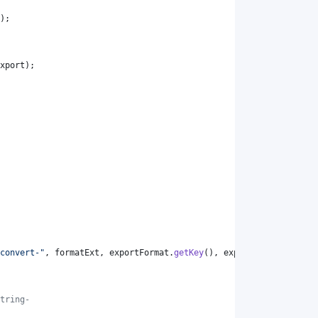
);
xport
);
convert-"
, 
formatExt
, 
exportFormat
.
getKey
(), 
exportFormat
.
getKey
tring-