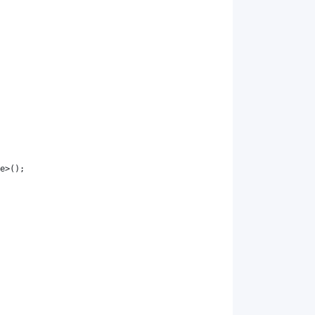
e
>();