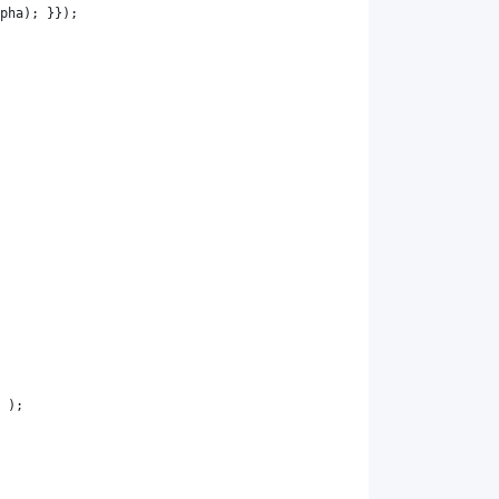
pha
); }});
 );