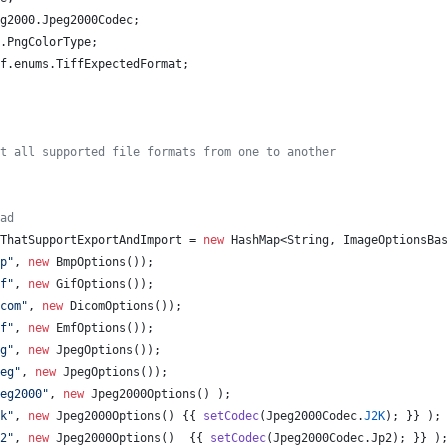
g2000
.
Jpeg2000Codec
;
.
PngColorType
;
f
.
enums
.
TiffExpectedFormat
;
t all supported file formats from one to another
ad
ThatSupportExportAndImport
 = 
new
HashMap
<
String
, 
ImageOptionsBas
p"
, 
new
BmpOptions
());
f"
, 
new
GifOptions
());
com"
, 
new
DicomOptions
());
f"
, 
new
EmfOptions
());
g"
, 
new
JpegOptions
());
eg"
, 
new
JpegOptions
());
eg2000"
, 
new
Jpeg2000Options
() );
k"
, 
new
Jpeg2000Options
() {{ 
setCodec
(
Jpeg2000Codec
.
J2K
); }} );
2"
, 
new
Jpeg2000Options
()  {{ 
setCodec
(
Jpeg2000Codec
.
Jp2
); }} );