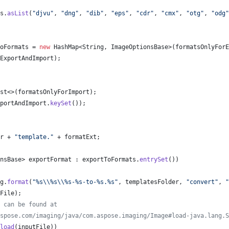
s
.
asList
(
"djvu"
, 
"dng"
, 
"dib"
, 
"eps"
, 
"cdr"
, 
"cmx"
, 
"otg"
, 
"odg"
oFormats
 = 
new
HashMap
<
String
, 
ImageOptionsBase
>(
formatsOnlyForE
ExportAndImport
);
st
<>(
formatsOnlyForImport
);
portAndImport
.
keySet
());
r
 + 
"template."
 + 
formatExt
;
nsBase
> 
exportFormat
 : 
exportToFormats
.
entrySet
())
g
.
format
(
"%s
\\
%s
\\
%s-%s-to-%s.%s"
, 
templatesFolder
, 
"convert"
, 
"
File
);
 can be found at
spose.com/imaging/java/com.aspose.imaging/Image#load-java.lang.S
load
(
inputFile
))