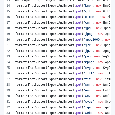
formatsThatSupportExportAndImport
.
put
(
"bmp"
, 
new
BmpOpt
formatsThatSupportExportAndImport
.
put
(
"gif"
, 
new
GifOpt
formatsThatSupportExportAndImport
.
put
(
"dicom"
, 
new
Dico
formatsThatSupportExportAndImport
.
put
(
"emf"
, 
new
EmfOpt
formatsThatSupportExportAndImport
.
put
(
"jpg"
, 
new
JpegOp
formatsThatSupportExportAndImport
.
put
(
"jpeg"
, 
new
JpegO
formatsThatSupportExportAndImport
.
put
(
"jpeg2000"
, 
new
J
formatsThatSupportExportAndImport
.
put
(
"j2k"
, 
new
Jpeg20
formatsThatSupportExportAndImport
.
put
(
"jp2"
, 
new
Jpeg20
formatsThatSupportExportAndImport
.
put
(
"png"
,
new
PngOpti
formatsThatSupportExportAndImport
.
put
(
"apng"
, 
new
ApngO
formatsThatSupportExportAndImport
.
put
(
"svg"
, 
new
SvgOpt
formatsThatSupportExportAndImport
.
put
(
"tiff"
, 
new
TiffO
formatsThatSupportExportAndImport
.
put
(
"tif"
, 
new
TiffOp
formatsThatSupportExportAndImport
.
put
(
"wmf"
, 
new
WmfOpt
formatsThatSupportExportAndImport
.
put
(
"emz"
, 
new
EmfOpt
formatsThatSupportExportAndImport
.
put
(
"wmz"
, 
new
WmfOpt
formatsThatSupportExportAndImport
.
put
(
"svgz"
, 
new
SvgOp
formatsThatSupportExportAndImport
.
put
(
"tga"
, 
new
TgaOpt
formatsThatSupportExportAndImport
.
put
(
"webp"
, 
new
WebPO