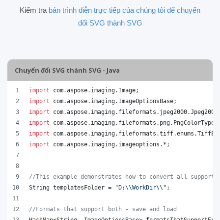
Kiểm tra
bản trình diễn trực tiếp của chúng tôi để chuyển
đổi SVG thành SVG
Chuyển đổi SVG thành SVG - Java
import
com
.
aspose
.
imaging
.
Image
;
import
com
.
aspose
.
imaging
.
ImageOptionsBase
;
import
com
.
aspose
.
imaging
.
fileformats
.
jpeg2000
.
Jpeg2000
import
com
.
aspose
.
imaging
.
fileformats
.
png
.
PngColorType
;
import
com
.
aspose
.
imaging
.
fileformats
.
tiff
.
enums
.
TiffEx
import
com
.
aspose
.
imaging
.
imageoptions
.*;
//This example demonstrates how to convert all supporte
String
templatesFolder
 = 
"D:
\\
WorkDir
\\
"
;
//Formats that support both - save and load
HashMap
<
String
, 
ImageOptionsBase
> 
formatsThatSupportExp