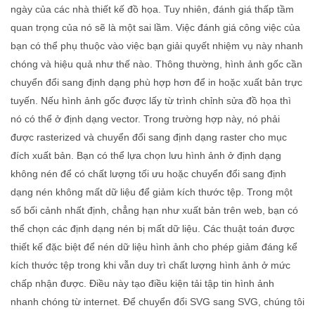
ngày của các nhà thiết kế đồ họa. Tuy nhiên, đánh giá thấp tầm
quan trọng của nó sẽ là một sai lầm. Việc đánh giá công việc của
bạn có thể phụ thuộc vào việc bạn giải quyết nhiệm vụ này nhanh
chóng và hiệu quả như thế nào. Thông thường, hình ảnh gốc cần
chuyển đổi sang định dạng phù hợp hơn để in hoặc xuất bản trực
tuyến. Nếu hình ảnh gốc được lấy từ trình chỉnh sửa đồ họa thì
nó có thể ở định dạng vector. Trong trường hợp này, nó phải
được rasterized và chuyển đổi sang định dạng raster cho mục
đích xuất bản. Bạn có thể lựa chọn lưu hình ảnh ở định dạng
không nén để có chất lượng tối ưu hoặc chuyển đổi sang định
dạng nén không mất dữ liệu để giảm kích thước tệp. Trong một
số bối cảnh nhất định, chẳng hạn như xuất bản trên web, bạn có
thể chọn các định dạng nén bị mất dữ liệu. Các thuật toán được
thiết kế đặc biệt để nén dữ liệu hình ảnh cho phép giảm đáng kể
kích thước tệp trong khi vẫn duy trì chất lượng hình ảnh ở mức
chấp nhận được. Điều này tạo điều kiện tải tập tin hình ảnh
nhanh chóng từ internet. Để chuyển đổi SVG sang SVG, chúng tôi