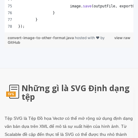
image
.
save
(
outputFile
, 
exportOp
		}
	}
});
convert-image-to-other-format.java
hosted with ❤ by
view raw
GitHub
Những gì là SVG Định dạng
tệp
SVG
Tệp SVG là Tệp Đồ họa Vectơ có thể mở rộng sử dụng định dạng
văn bản dựa trên XML để mô tả sự xuất hiện của hình ảnh. Từ
Scalable đề cập đến thực tế là SVG có thể được thu nhỏ thành