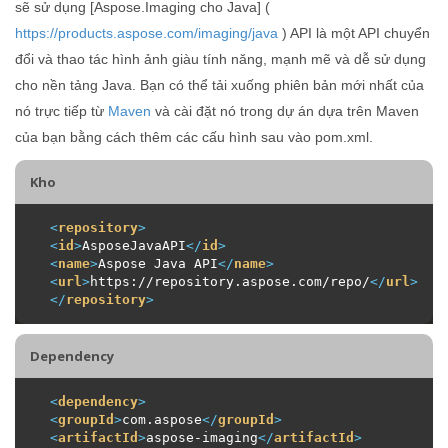
sẽ sử dụng [Aspose.Imaging cho Java] (
https://products.aspose.com/imaging/java
) API là một API chuyển
đổi và thao tác hình ảnh giàu tính năng, mạnh mẽ và dễ sử dụng
cho nền tảng Java. Bạn có thể tải xuống phiên bản mới nhất của
nó trực tiếp từ
Maven
và cài đặt nó trong dự án dựa trên Maven
của bạn bằng cách thêm các cấu hình sau vào pom.xml.
Kho
<
repository
>
<
id
>
AsposeJavaAPI
</
id
>
<
name
>
Aspose Java API
</
name
>
<
url
>
https://repository.aspose.com/repo/
</
url
>
</
repository
>
Dependency
<
dependency
>
<
groupId
>
com.aspose
</
groupId
>
<
artifactId
>
aspose-imaging
</
artifactId
>