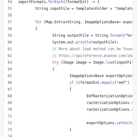
importFormats
.
forEach
((
formatExt
) -> {
String
inputFile
 = 
templatesFolder
 + 
"template.
for
 (
Map
.
Entry
<
String
, 
ImageOptionsBase
> 
export
	{
String
outputFile
 = 
String
.
format
(
"%s
\\
System
.
out
.
println
(
outputFile
);
// More about load method can be found 
// https://apireference.aspose.com/imag
try
 (
Image
image
 = 
Image
.
load
(
inputFile
		{
ImageOptionsBase
exportOptions
 
if
 ((
formatExt
.
equals
(
"emf"
) ||
			{
EmfRasterizationOptions
rasterizationOptions
.
se
rasterizationOptions
.
se
exportOptions
.
setVector
			}