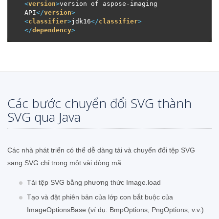
<
version
>
version of aspose-imaging 
API
</
version
>
<
classifier
>
jdk16
</
classifier
>
</
dependency
>
Các bước chuyển đổi SVG thành
SVG qua Java
Các nhà phát triển có thể dễ dàng tải và chuyển đổi tệp SVG
sang SVG chỉ trong một vài dòng mã.
Tải tệp SVG bằng phương thức Image.load
Tạo và đặt phiên bản của lớp con bắt buộc của
ImageOptionsBase (ví dụ: BmpOptions, PngOptions, v.v.)