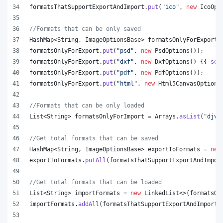
formatsThatSupportExportAndImport
.
put
(
"ico"
, 
new
IcoOpt
//Formats that can be only saved
HashMap
<
String
, 
ImageOptionsBase
> 
formatsOnlyForExport
 
formatsOnlyForExport
.
put
(
"psd"
, 
new
PsdOptions
());
formatsOnlyForExport
.
put
(
"dxf"
, 
new
DxfOptions
() {{ 
set
formatsOnlyForExport
.
put
(
"pdf"
, 
new
PdfOptions
());
formatsOnlyForExport
.
put
(
"html"
, 
new
Html5CanvasOptions
//Formats that can be only loaded
List
<
String
> 
formatsOnlyForImport
 = 
Arrays
.
asList
(
"djvu
//Get total formats that can be saved
HashMap
<
String
, 
ImageOptionsBase
> 
exportToFormats
 = 
new
exportToFormats
.
putAll
(
formatsThatSupportExportAndImpor
//Get total formats that can be loaded
List
<
String
> 
importFormats
 = 
new
LinkedList
<>(
formatsOn
importFormats
.
addAll
(
formatsThatSupportExportAndImport
.