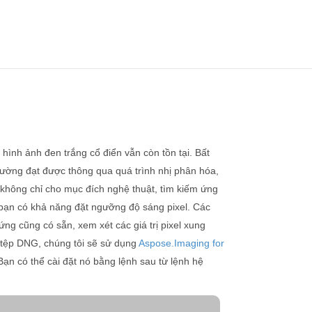
ình ảnh đen trắng cổ điển vẫn còn tồn tại. Bất
ường đạt được thông qua quá trình nhị phân hóa,
 không chỉ cho mục đích nghệ thuật, tìm kiếm ứng
 bạn có khả năng đặt ngưỡng độ sáng pixel. Các
ng cũng có sẵn, xem xét các giá trị pixel xung
c tệp DNG, chúng tôi sẽ sử dụng
Aspose.Imaging for
ạn có thể cài đặt nó bằng lệnh sau từ lệnh hệ