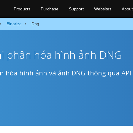
Products
Purchase
Support
Websites
About
Binarize
Dng
hị phân hóa hình ảnh DNG
n hóa hình ảnh và ảnh DNG thông qua API