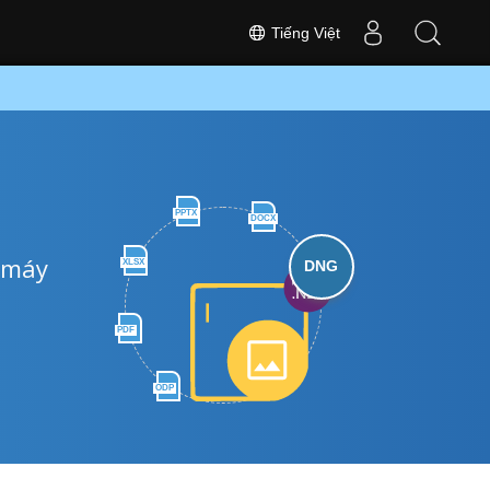
Tiếng Việt
PPTX
DOCX
 máy
XLSX
DNG
PDF
ODP