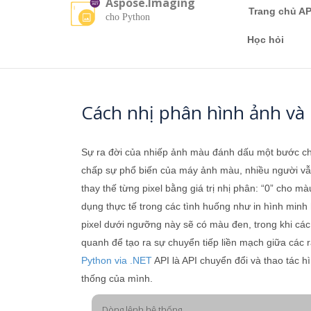
Aspose.Imaging
Trang chủ AP
cho Python
Học hỏi
Cách nhị phân hình ảnh v
Sự ra đời của nhiếp ảnh màu đánh dấu một bước chuy
chấp sự phổ biến của máy ảnh màu, nhiều người vẫn
thay thế từng pixel bằng giá trị nhị phân: “0” cho
dụng thực tế trong các tình huống như in hình min
pixel dưới ngưỡng này sẽ có màu đen, trong khi các 
quanh để tạo ra sự chuyển tiếp liền mạch giữa các 
Python via .NET
API là API chuyển đổi và thao tác 
thống của mình.
Dòng lệnh hệ thống