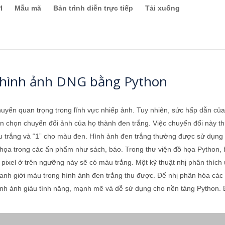
I
Mẫu mã
Bản trình diễn trực tiếp
Tải xuống
à hình ảnh DNG bằng Python
ển quan trọng trong lĩnh vực nhiếp ảnh. Tuy nhiên, sức hấp dẫn của h
 chọn chuyển đổi ảnh của họ thành đen trắng. Việc chuyển đổi này th
 màu trắng và “1” cho màu đen. Hình ảnh đen trắng thường được sử dụng
h họa trong các ấn phẩm như sách, báo. Trong thư viện đồ họa Python,
pixel ở trên ngưỡng này sẽ có màu trắng. Một kỹ thuật nhị phân thích ứ
ranh giới màu trong hình ảnh đen trắng thu được. Để nhị phân hóa cá
hình ảnh giàu tính năng, mạnh mẽ và dễ sử dụng cho nền tảng Python. B