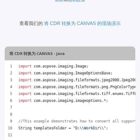
查看我们的
将 CDR 转换为 CANVAS 的现场演示
将 CDR 转换为 CANVAS - Java
import
com
.
aspose
.
imaging
.
Image
;
import
com
.
aspose
.
imaging
.
ImageOptionsBase
;
import
com
.
aspose
.
imaging
.
fileformats
.
jpeg2000
.
Jpeg2000
import
com
.
aspose
.
imaging
.
fileformats
.
png
.
PngColorType
;
import
com
.
aspose
.
imaging
.
fileformats
.
tiff
.
enums
.
TiffEx
import
com
.
aspose
.
imaging
.
imageoptions
.*;
//This example demonstrates how to convert all supporte
String
templatesFolder
 = 
"D:
\\
WorkDir
\\
"
;