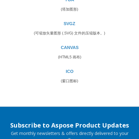
(塔加图形)
SVGZ
(可缩放矢量图形 (.SVG) 文件的压缩版本。)
CANVAS
(HTML5 画布)
ICO
(窗口图标)
Subscribe to Aspose Product Updates
Get monthly newsletters & offers directly delivered to your