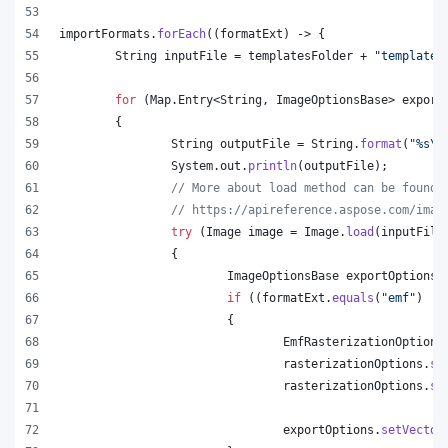
importFormats
.
forEach
((
formatExt
) -> {
String
inputFile
 = 
templatesFolder
 + 
"template.
for
 (
Map
.
Entry
<
String
, 
ImageOptionsBase
> 
export
	{
String
outputFile
 = 
String
.
format
(
"%s
\\
System
.
out
.
println
(
outputFile
);
// More about load method can be found 
// https://apireference.aspose.com/imag
try
 (
Image
image
 = 
Image
.
load
(
inputFile
		{
ImageOptionsBase
exportOptions
 
if
 ((
formatExt
.
equals
(
"emf"
) ||
			{
EmfRasterizationOptions
rasterizationOptions
.
se
rasterizationOptions
.
se
exportOptions
.
setVector