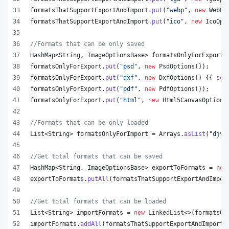
formatsThatSupportExportAndImport
.
put
(
"webp"
, 
new
WebPO
formatsThatSupportExportAndImport
.
put
(
"ico"
, 
new
IcoOpt
//Formats that can be only saved
HashMap
<
String
, 
ImageOptionsBase
> 
formatsOnlyForExport
 
formatsOnlyForExport
.
put
(
"psd"
, 
new
PsdOptions
());
formatsOnlyForExport
.
put
(
"dxf"
, 
new
DxfOptions
() {{ 
set
formatsOnlyForExport
.
put
(
"pdf"
, 
new
PdfOptions
());
formatsOnlyForExport
.
put
(
"html"
, 
new
Html5CanvasOptions
//Formats that can be only loaded
List
<
String
> 
formatsOnlyForImport
 = 
Arrays
.
asList
(
"djvu
//Get total formats that can be saved
HashMap
<
String
, 
ImageOptionsBase
> 
exportToFormats
 = 
new
exportToFormats
.
putAll
(
formatsThatSupportExportAndImpor
//Get total formats that can be loaded
List
<
String
> 
importFormats
 = 
new
LinkedList
<>(
formatsOn
importFormats
.
addAll
(
formatsThatSupportExportAndImport
.