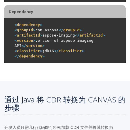
Dependency
<
dependency
>
<
groupId
>
com.aspose
</
groupId
>
<
artifactId
>
aspose-imaging
</
artifactId
>
<
version
>
version of aspose-imaging 
API
</
version
>
<
classifier
>
jdk16
</
classifier
>
</
dependency
>
通过 Java 将 CDR 转换为 CANVAS 的
步骤
开发人员只需几行代码即可轻松加载 CDR 文件并将其转换为