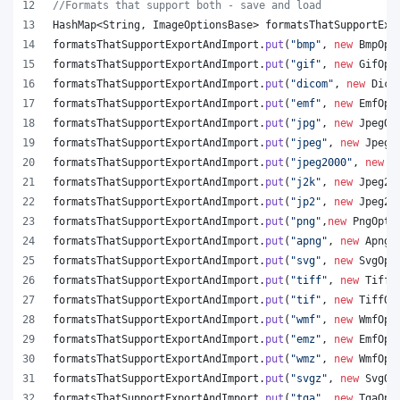
//Formats that support both - save and load
HashMap
<
String
, 
ImageOptionsBase
> 
formatsThatSupportExp
formatsThatSupportExportAndImport
.
put
(
"bmp"
, 
new
BmpOpt
formatsThatSupportExportAndImport
.
put
(
"gif"
, 
new
GifOpt
formatsThatSupportExportAndImport
.
put
(
"dicom"
, 
new
Dico
formatsThatSupportExportAndImport
.
put
(
"emf"
, 
new
EmfOpt
formatsThatSupportExportAndImport
.
put
(
"jpg"
, 
new
JpegOp
formatsThatSupportExportAndImport
.
put
(
"jpeg"
, 
new
JpegO
formatsThatSupportExportAndImport
.
put
(
"jpeg2000"
, 
new
J
formatsThatSupportExportAndImport
.
put
(
"j2k"
, 
new
Jpeg20
formatsThatSupportExportAndImport
.
put
(
"jp2"
, 
new
Jpeg20
formatsThatSupportExportAndImport
.
put
(
"png"
,
new
PngOpti
formatsThatSupportExportAndImport
.
put
(
"apng"
, 
new
ApngO
formatsThatSupportExportAndImport
.
put
(
"svg"
, 
new
SvgOpt
formatsThatSupportExportAndImport
.
put
(
"tiff"
, 
new
TiffO
formatsThatSupportExportAndImport
.
put
(
"tif"
, 
new
TiffOp
formatsThatSupportExportAndImport
.
put
(
"wmf"
, 
new
WmfOpt
formatsThatSupportExportAndImport
.
put
(
"emz"
, 
new
EmfOpt
formatsThatSupportExportAndImport
.
put
(
"wmz"
, 
new
WmfOpt
formatsThatSupportExportAndImport
.
put
(
"svgz"
, 
new
SvgOp
formatsThatSupportExportAndImport
.
put
(
"tga"
, 
new
TgaOpt