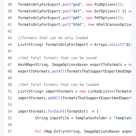
formatsOnlyForExport
.
put
(
"psd"
, 
new
PsdOptions
());
formatsOnlyForExport
.
put
(
"dxf"
, 
new
DxfOptions
() {{ 
set
formatsOnlyForExport
.
put
(
"pdf"
, 
new
PdfOptions
());
formatsOnlyForExport
.
put
(
"html"
, 
new
Html5CanvasOptions
//Formats that can be only loaded
List
<
String
> 
formatsOnlyForImport
 = 
Arrays
.
asList
(
"djvu
//Get total formats that can be saved
HashMap
<
String
, 
ImageOptionsBase
> 
exportToFormats
 = 
new
exportToFormats
.
putAll
(
formatsThatSupportExportAndImpor
//Get total formats that can be loaded
List
<
String
> 
importFormats
 = 
new
LinkedList
<>(
formatsOn
importFormats
.
addAll
(
formatsThatSupportExportAndImport
.
importFormats
.
forEach
((
formatExt
) -> {
String
inputFile
 = 
templatesFolder
 + 
"template.
for
 (
Map
.
Entry
<
String
, 
ImageOptionsBase
> 
export