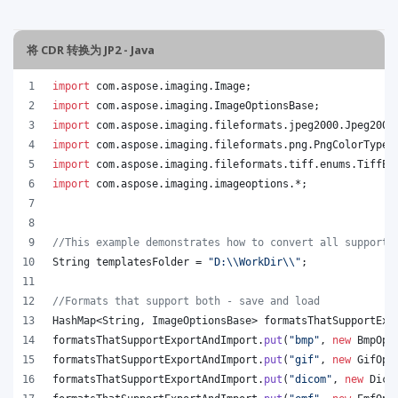
将 CDR 转换为 JP2 - Java
import
com
.
aspose
.
imaging
.
Image
;
import
com
.
aspose
.
imaging
.
ImageOptionsBase
;
import
com
.
aspose
.
imaging
.
fileformats
.
jpeg2000
.
Jpeg2000
import
com
.
aspose
.
imaging
.
fileformats
.
png
.
PngColorType
;
import
com
.
aspose
.
imaging
.
fileformats
.
tiff
.
enums
.
TiffEx
import
com
.
aspose
.
imaging
.
imageoptions
.*;
//This example demonstrates how to convert all supporte
String
templatesFolder
 = 
"D:
\\
WorkDir
\\
"
;
//Formats that support both - save and load
HashMap
<
String
, 
ImageOptionsBase
> 
formatsThatSupportExp
formatsThatSupportExportAndImport
.
put
(
"bmp"
, 
new
BmpOpt
formatsThatSupportExportAndImport
.
put
(
"gif"
, 
new
GifOpt
formatsThatSupportExportAndImport
.
put
(
"dicom"
, 
new
Dico