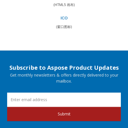
(HTML5 画布)
ICO
(窗口图标)
Subscribe to Aspose Product Updates
Get monthly newsletters & offers directly delivered to your
mailbox.
Submit