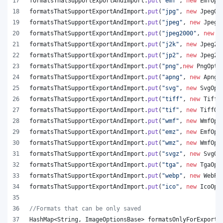
formatsThatSupportExportAndImport
.
put
(
"emf"
, 
new
EmfOpt
formatsThatSupportExportAndImport
.
put
(
"jpg"
, 
new
JpegOp
formatsThatSupportExportAndImport
.
put
(
"jpeg"
, 
new
JpegO
formatsThatSupportExportAndImport
.
put
(
"jpeg2000"
, 
new
J
formatsThatSupportExportAndImport
.
put
(
"j2k"
, 
new
Jpeg20
formatsThatSupportExportAndImport
.
put
(
"jp2"
, 
new
Jpeg20
formatsThatSupportExportAndImport
.
put
(
"png"
,
new
PngOpti
formatsThatSupportExportAndImport
.
put
(
"apng"
, 
new
ApngO
formatsThatSupportExportAndImport
.
put
(
"svg"
, 
new
SvgOpt
formatsThatSupportExportAndImport
.
put
(
"tiff"
, 
new
TiffO
formatsThatSupportExportAndImport
.
put
(
"tif"
, 
new
TiffOp
formatsThatSupportExportAndImport
.
put
(
"wmf"
, 
new
WmfOpt
formatsThatSupportExportAndImport
.
put
(
"emz"
, 
new
EmfOpt
formatsThatSupportExportAndImport
.
put
(
"wmz"
, 
new
WmfOpt
formatsThatSupportExportAndImport
.
put
(
"svgz"
, 
new
SvgOp
formatsThatSupportExportAndImport
.
put
(
"tga"
, 
new
TgaOpt
formatsThatSupportExportAndImport
.
put
(
"webp"
, 
new
WebPO
formatsThatSupportExportAndImport
.
put
(
"ico"
, 
new
IcoOpt
//Formats that can be only saved
HashMap
<
String
, 
ImageOptionsBase
> 
formatsOnlyForExport
 