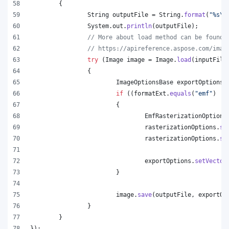
	{
String
outputFile
 = 
String
.
format
(
"%s
\\
System
.
out
.
println
(
outputFile
);
// More about load method can be found 
// https://apireference.aspose.com/imag
try
 (
Image
image
 = 
Image
.
load
(
inputFile
		{
ImageOptionsBase
exportOptions
 
if
 ((
formatExt
.
equals
(
"emf"
) ||
			{
EmfRasterizationOptions
rasterizationOptions
.
se
rasterizationOptions
.
se
exportOptions
.
setVector
			}
image
.
save
(
outputFile
, 
exportOp
		}
	}
});