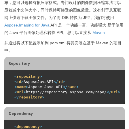
布，您可以选择有损压缩格式。专门设计的图像数据压缩算法可以
显着减小文件大小，同时保持可接受的图像质量。这有利于从互联
网上快速下载图像文件。为了将 DIB 转换为 JP2，我们将使用
Aspose.Imaging for Java
API 是一个功能丰富、功能强大 易于使用
的 Java 平台图像处理和转换 API。您可以直接从
Maven
并通过将以下配置添加到 pom.xml 将其安装在基于 Maven 的项目
中。
Repository
<
repository
>
<
id
>
AsposeJavaAPI
</
id
>
<
name
>
Aspose Java API
</
name
>
<
url
>
https://repository.aspose.com/repo/
</
url
>
</
repository
>
Dependency
<
dependency
>