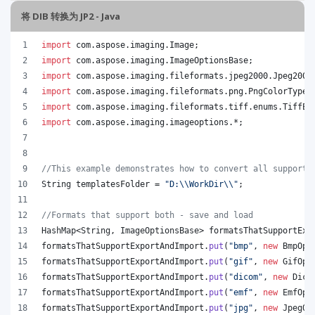
将 DIB 转换为 JP2 - Java
import
com
.
aspose
.
imaging
.
Image
;
import
com
.
aspose
.
imaging
.
ImageOptionsBase
;
import
com
.
aspose
.
imaging
.
fileformats
.
jpeg2000
.
Jpeg2000
import
com
.
aspose
.
imaging
.
fileformats
.
png
.
PngColorType
;
import
com
.
aspose
.
imaging
.
fileformats
.
tiff
.
enums
.
TiffEx
import
com
.
aspose
.
imaging
.
imageoptions
.*;
//This example demonstrates how to convert all supporte
String
templatesFolder
 = 
"D:
\\
WorkDir
\\
"
;
//Formats that support both - save and load
HashMap
<
String
, 
ImageOptionsBase
> 
formatsThatSupportExp
formatsThatSupportExportAndImport
.
put
(
"bmp"
, 
new
BmpOpt
formatsThatSupportExportAndImport
.
put
(
"gif"
, 
new
GifOpt
formatsThatSupportExportAndImport
.
put
(
"dicom"
, 
new
Dico
formatsThatSupportExportAndImport
.
put
(
"emf"
, 
new
EmfOpt
formatsThatSupportExportAndImport
.
put
(
"jpg"
, 
new
JpegOp