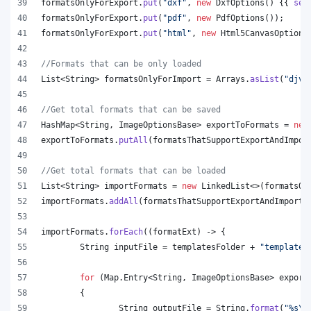
formatsOnlyForExport
.
put
(
"dxf"
, 
new
DxfOptions
() {{ 
set
formatsOnlyForExport
.
put
(
"pdf"
, 
new
PdfOptions
());
formatsOnlyForExport
.
put
(
"html"
, 
new
Html5CanvasOptions
//Formats that can be only loaded
List
<
String
> 
formatsOnlyForImport
 = 
Arrays
.
asList
(
"djvu
//Get total formats that can be saved
HashMap
<
String
, 
ImageOptionsBase
> 
exportToFormats
 = 
new
exportToFormats
.
putAll
(
formatsThatSupportExportAndImpor
//Get total formats that can be loaded
List
<
String
> 
importFormats
 = 
new
LinkedList
<>(
formatsOn
importFormats
.
addAll
(
formatsThatSupportExportAndImport
.
importFormats
.
forEach
((
formatExt
) -> {
String
inputFile
 = 
templatesFolder
 + 
"template.
for
 (
Map
.
Entry
<
String
, 
ImageOptionsBase
> 
export
	{
String
outputFile
 = 
String
.
format
(
"%s
\\