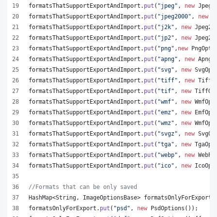
formatsThatSupportExportAndImport
.
put
(
"jpeg"
, 
new
JpegO
formatsThatSupportExportAndImport
.
put
(
"jpeg2000"
, 
new
J
formatsThatSupportExportAndImport
.
put
(
"j2k"
, 
new
Jpeg20
formatsThatSupportExportAndImport
.
put
(
"jp2"
, 
new
Jpeg20
formatsThatSupportExportAndImport
.
put
(
"png"
,
new
PngOpti
formatsThatSupportExportAndImport
.
put
(
"apng"
, 
new
ApngO
formatsThatSupportExportAndImport
.
put
(
"svg"
, 
new
SvgOpt
formatsThatSupportExportAndImport
.
put
(
"tiff"
, 
new
TiffO
formatsThatSupportExportAndImport
.
put
(
"tif"
, 
new
TiffOp
formatsThatSupportExportAndImport
.
put
(
"wmf"
, 
new
WmfOpt
formatsThatSupportExportAndImport
.
put
(
"emz"
, 
new
EmfOpt
formatsThatSupportExportAndImport
.
put
(
"wmz"
, 
new
WmfOpt
formatsThatSupportExportAndImport
.
put
(
"svgz"
, 
new
SvgOp
formatsThatSupportExportAndImport
.
put
(
"tga"
, 
new
TgaOpt
formatsThatSupportExportAndImport
.
put
(
"webp"
, 
new
WebPO
formatsThatSupportExportAndImport
.
put
(
"ico"
, 
new
IcoOpt
//Formats that can be only saved
HashMap
<
String
, 
ImageOptionsBase
> 
formatsOnlyForExport
 
formatsOnlyForExport
.
put
(
"psd"
, 
new
PsdOptions
());