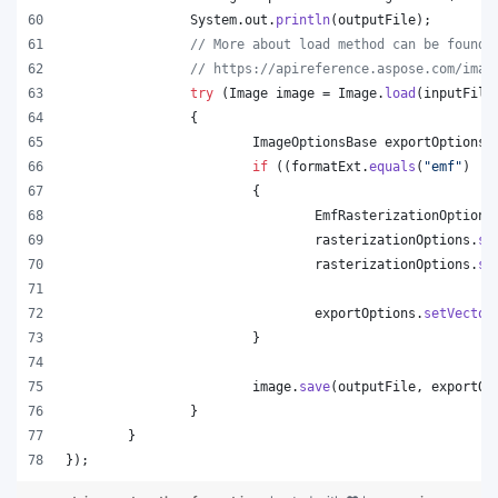
System
.
out
.
println
(
outputFile
);
// More about load method can be found 
// https://apireference.aspose.com/imag
try
 (
Image
image
 = 
Image
.
load
(
inputFile
		{
ImageOptionsBase
exportOptions
 
if
 ((
formatExt
.
equals
(
"emf"
) ||
			{
EmfRasterizationOptions
rasterizationOptions
.
se
rasterizationOptions
.
se
exportOptions
.
setVector
			}
image
.
save
(
outputFile
, 
exportOp
		}
	}
});