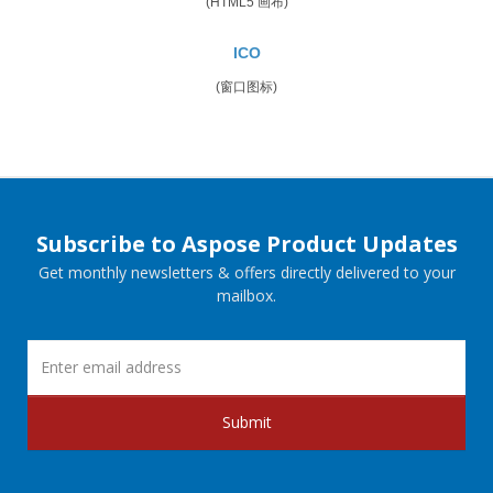
(HTML5 画布)
ICO
(窗口图标)
Subscribe to Aspose Product Updates
Get monthly newsletters & offers directly delivered to your
mailbox.
Submit