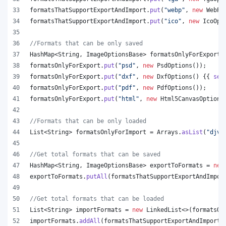
formatsThatSupportExportAndImport
.
put
(
"webp"
, 
new
WebPO
formatsThatSupportExportAndImport
.
put
(
"ico"
, 
new
IcoOpt
//Formats that can be only saved
HashMap
<
String
, 
ImageOptionsBase
> 
formatsOnlyForExport
 
formatsOnlyForExport
.
put
(
"psd"
, 
new
PsdOptions
());
formatsOnlyForExport
.
put
(
"dxf"
, 
new
DxfOptions
() {{ 
set
formatsOnlyForExport
.
put
(
"pdf"
, 
new
PdfOptions
());
formatsOnlyForExport
.
put
(
"html"
, 
new
Html5CanvasOptions
//Formats that can be only loaded
List
<
String
> 
formatsOnlyForImport
 = 
Arrays
.
asList
(
"djvu
//Get total formats that can be saved
HashMap
<
String
, 
ImageOptionsBase
> 
exportToFormats
 = 
new
exportToFormats
.
putAll
(
formatsThatSupportExportAndImpor
//Get total formats that can be loaded
List
<
String
> 
importFormats
 = 
new
LinkedList
<>(
formatsOn
importFormats
.
addAll
(
formatsThatSupportExportAndImport
.