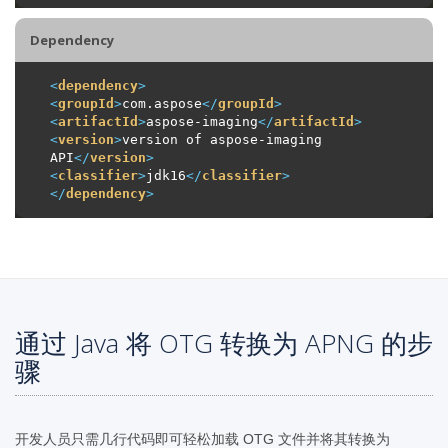
Dependency
<
dependency
>
<
groupId
>
com.aspose
</
groupId
>
<
artifactId
>
aspose-imaging
</
artifactId
>
<
version
>
version of aspose-imaging 
API
</
version
>
<
classifier
>
jdk16
</
classifier
>
</
dependency
>
通过 Java 将 OTG 转换为 APNG 的步
骤
开发人员只需几行代码即可轻松加载 OTG 文件并将其转换为