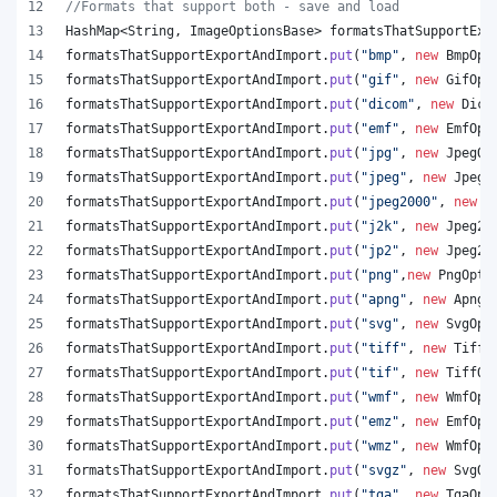
//Formats that support both - save and load
HashMap
<
String
, 
ImageOptionsBase
> 
formatsThatSupportExp
formatsThatSupportExportAndImport
.
put
(
"bmp"
, 
new
BmpOpt
formatsThatSupportExportAndImport
.
put
(
"gif"
, 
new
GifOpt
formatsThatSupportExportAndImport
.
put
(
"dicom"
, 
new
Dico
formatsThatSupportExportAndImport
.
put
(
"emf"
, 
new
EmfOpt
formatsThatSupportExportAndImport
.
put
(
"jpg"
, 
new
JpegOp
formatsThatSupportExportAndImport
.
put
(
"jpeg"
, 
new
JpegO
formatsThatSupportExportAndImport
.
put
(
"jpeg2000"
, 
new
J
formatsThatSupportExportAndImport
.
put
(
"j2k"
, 
new
Jpeg20
formatsThatSupportExportAndImport
.
put
(
"jp2"
, 
new
Jpeg20
formatsThatSupportExportAndImport
.
put
(
"png"
,
new
PngOpti
formatsThatSupportExportAndImport
.
put
(
"apng"
, 
new
ApngO
formatsThatSupportExportAndImport
.
put
(
"svg"
, 
new
SvgOpt
formatsThatSupportExportAndImport
.
put
(
"tiff"
, 
new
TiffO
formatsThatSupportExportAndImport
.
put
(
"tif"
, 
new
TiffOp
formatsThatSupportExportAndImport
.
put
(
"wmf"
, 
new
WmfOpt
formatsThatSupportExportAndImport
.
put
(
"emz"
, 
new
EmfOpt
formatsThatSupportExportAndImport
.
put
(
"wmz"
, 
new
WmfOpt
formatsThatSupportExportAndImport
.
put
(
"svgz"
, 
new
SvgOp
formatsThatSupportExportAndImport
.
put
(
"tga"
, 
new
TgaOpt