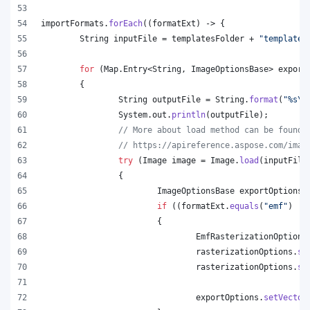
importFormats
.
forEach
((
formatExt
) -> {
String
inputFile
 = 
templatesFolder
 + 
"template.
for
 (
Map
.
Entry
<
String
, 
ImageOptionsBase
> 
export
	{
String
outputFile
 = 
String
.
format
(
"%s
\\
System
.
out
.
println
(
outputFile
);
// More about load method can be found 
// https://apireference.aspose.com/imag
try
 (
Image
image
 = 
Image
.
load
(
inputFile
		{
ImageOptionsBase
exportOptions
 
if
 ((
formatExt
.
equals
(
"emf"
) ||
			{
EmfRasterizationOptions
rasterizationOptions
.
se
rasterizationOptions
.
se
exportOptions
.
setVector