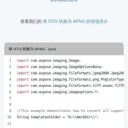
查看我们的
将 OTG 转换为 APNG 的现场演示
将 OTG 转换为 APNG - Java
import
com
.
aspose
.
imaging
.
Image
;
import
com
.
aspose
.
imaging
.
ImageOptionsBase
;
import
com
.
aspose
.
imaging
.
fileformats
.
jpeg2000
.
Jpeg2000
import
com
.
aspose
.
imaging
.
fileformats
.
png
.
PngColorType
;
import
com
.
aspose
.
imaging
.
fileformats
.
tiff
.
enums
.
TiffEx
import
com
.
aspose
.
imaging
.
imageoptions
.*;
//This example demonstrates how to convert all supporte
String
templatesFolder
 = 
"D:
\\
WorkDir
\\
"
;