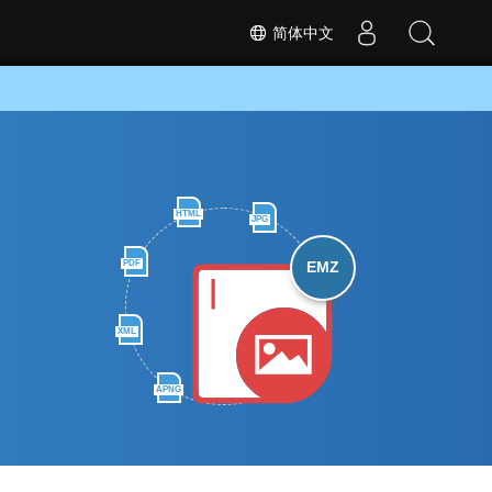
简体中文
HTML
JPG
PDF
EMZ
XML
APNG