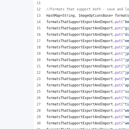
//Formats that support both - save and lo
HashMap
<
String
, 
ImageOptionsBase
> 
formats
formatsThatSupportExportAndImport
.
put
(
"bm
formatsThatSupportExportAndImport
.
put
(
"gi
formatsThatSupportExportAndImport
.
put
(
"di
formatsThatSupportExportAndImport
.
put
(
"em
formatsThatSupportExportAndImport
.
put
(
"jp
formatsThatSupportExportAndImport
.
put
(
"jp
formatsThatSupportExportAndImport
.
put
(
"jp
formatsThatSupportExportAndImport
.
put
(
"j2
formatsThatSupportExportAndImport
.
put
(
"jp
formatsThatSupportExportAndImport
.
put
(
"pn
formatsThatSupportExportAndImport
.
put
(
"ap
formatsThatSupportExportAndImport
.
put
(
"sv
formatsThatSupportExportAndImport
.
put
(
"ti
formatsThatSupportExportAndImport
.
put
(
"ti
formatsThatSupportExportAndImport
.
put
(
"wm
formatsThatSupportExportAndImport
.
put
(
"em
formatsThatSupportExportAndImport
.
put
(
"wm