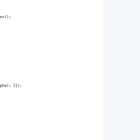
e
>();
pha
); }});