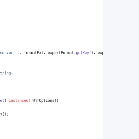
convert-"
, 
formatExt
, 
exportFormat
.
getKey
(), 
exportFormat
.
getKey
tring-
e
() 
instanceof
WmfOptions
))
s
();