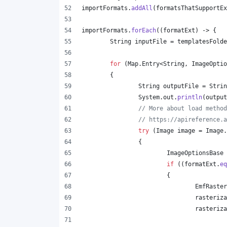
importFormats
.
addAll
(
formatsThatSupportEx
importFormats
.
forEach
((
formatExt
) -> {
String
inputFile
 = 
templatesFolde
for
 (
Map
.
Entry
<
String
, 
ImageOptio
	{
String
outputFile
 = 
Strin
System
.
out
.
println
(
output
// More about load method
// https://apireference.a
try
 (
Image
image
 = 
Image
.
		{
ImageOptionsBase
if
 ((
formatExt
.
eq
			{
EmfRaster
rasteriza
rasteriza