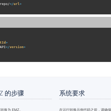
repo/
</
url
>
tId
>
API
</
version
>
MZ 的步骤
系统要求
转换为 EMZ。
在运行转换示例代码之前，请确