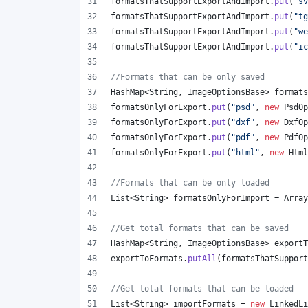
formatsThatSupportExportAndImport
.
put
(
"sv
formatsThatSupportExportAndImport
.
put
(
"tg
formatsThatSupportExportAndImport
.
put
(
"we
formatsThatSupportExportAndImport
.
put
(
"ic
//Formats that can be only saved
HashMap
<
String
, 
ImageOptionsBase
> 
formats
formatsOnlyForExport
.
put
(
"psd"
, 
new
PsdOp
formatsOnlyForExport
.
put
(
"dxf"
, 
new
DxfOp
formatsOnlyForExport
.
put
(
"pdf"
, 
new
PdfOp
formatsOnlyForExport
.
put
(
"html"
, 
new
Html
//Formats that can be only loaded
List
<
String
> 
formatsOnlyForImport
 = 
Array
//Get total formats that can be saved
HashMap
<
String
, 
ImageOptionsBase
> 
exportT
exportToFormats
.
putAll
(
formatsThatSupport
//Get total formats that can be loaded
List
<
String
> 
importFormats
 = 
new
LinkedLi