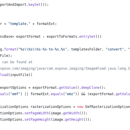
portAndImport
.
keySet
());
r
 + 
"template."
 + 
formatExt
;
nsBase
> 
exportFormat
 : 
exportToFormats
.
entrySet
())
g
.
format
(
"%s
\\
%s
\\
%s-%s-to-%s.%s"
, 
templatesFolder
, 
"convert"
, 
"
File
);
 can be found at
spose.com/imaging/java/com.aspose.imaging/Image#load-java.lang.S
load
(
inputFile
))
exportOptions
 = 
exportFormat
.
getValue
().
deepClone
();
uals
(
"emf"
) || 
formatExt
.
equals
(
"emz"
)) && (
exportFormat
.
getValu
izationOptions
rasterizationOptions
 = 
new
EmfRasterizationOption
tionOptions
.
setPageWidth
(
image
.
getWidth
());
tionOptions
.
setPageHeight
(
image
.
getHeight
());