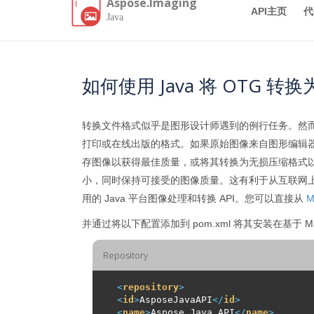
Aspose.Imaging
API主页
代
Java
如何使用 Java 将 OTG 转换
转换文件格式似乎是图形设计师遇到的例行任务。然
打印或在线出版的格式。如果原始图像来自图形编辑
存图像以获得最佳质量，或将其转换为无损压缩格式
小，同时保持可接受的图像质量。这有利于从互联网上快
用的 Java 平台图像处理和转换 API。您可以直接从
M
并通过将以下配置添加到 pom.xml 将其安装在基于 M
Repository
<
repository
>
<
id
>
AsposeJavaAPI
</
id
>
<
name
>
Aspose Java API
</
name
>