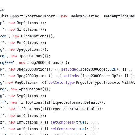
ad
ThatSupportExportAndImport
 = 
new
HashMap
<
String
, 
ImageOptionsBas
p"
, 
new
BmpOptions
());
f"
, 
new
GifOptions
());
com"
, 
new
DicomOptions
());
f"
, 
new
EmfOptions
());
g"
, 
new
JpegOptions
());
eg"
, 
new
JpegOptions
());
eg2000"
, 
new
Jpeg2000Options
() );
k"
, 
new
Jpeg2000Options
() {{ 
setCodec
(
Jpeg2000Codec
.
J2K
); }} );
2"
, 
new
Jpeg2000Options
()  {{ 
setCodec
(
Jpeg2000Codec
.
Jp2
); }} );
g"
,
new
PngOptions
() {{ 
setColorType
(
PngColorType
.
TruecolorWithAl
ng"
, 
new
ApngOptions
());
g"
, 
new
SvgOptions
());
ff"
, 
new
TiffOptions
(
TiffExpectedFormat
.
Default
));
f"
, 
new
TiffOptions
(
TiffExpectedFormat
.
Default
));
f"
, 
new
WmfOptions
());
z"
, 
new
EmfOptions
() {{ 
setCompress
(
true
); }});
z"
, 
new
WmfOptions
() {{ 
setCompress
(
true
); }});