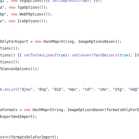
gz"
, 
new
SvgOptions
(){{ 
setCompress
(
true
); }});
a"
, 
new
TgaOptions
());
bp"
, 
new
WebPOptions
());
o"
, 
new
IcoOptions
());
OnlyForExport
 = 
new
HashMap
<
String
, 
ImageOptionsBase
>();
tions
());
tions
() {{ 
setTextAsLines
(
true
); 
setConvertTextBeziers
(
true
); }}
tions
());
5CanvasOptions
());
s
.
asList
(
"djvu"
, 
"dng"
, 
"dib"
, 
"eps"
, 
"cdr"
, 
"cmx"
, 
"otg"
, 
"odg"
oFormats
 = 
new
HashMap
<
String
, 
ImageOptionsBase
>(
formatsOnlyForE
ExportAndImport
);
st
<>(
formatsOnlyForImport
);