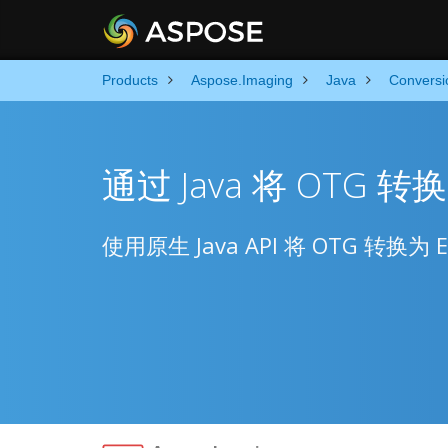
Products
Aspose.Imaging
Java
Conversi
通过 Java 将 OTG 转
使用原生 Java API 将 OTG 转