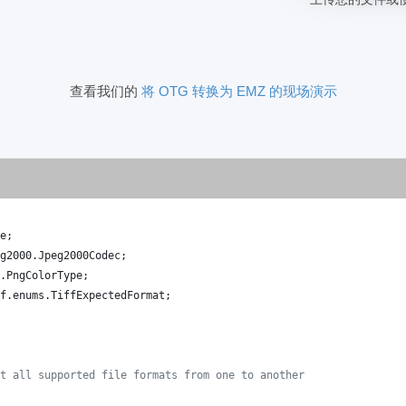
查看我们的
将 OTG 转换为 EMZ 的现场演示
e
;
g2000
.
Jpeg2000Codec
;
.
PngColorType
;
f
.
enums
.
TiffExpectedFormat
;
t all supported file formats from one to another