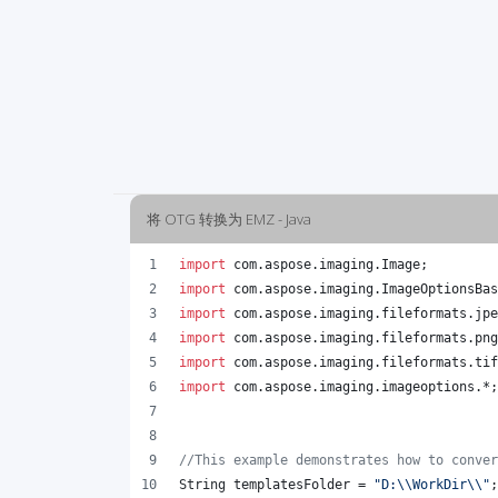
将 OTG 转换为 EMZ - Java
import
com
.
aspose
.
imaging
.
Image
;
import
com
.
aspose
.
imaging
.
ImageOptionsBas
import
com
.
aspose
.
imaging
.
fileformats
.
jpe
import
com
.
aspose
.
imaging
.
fileformats
.
png
import
com
.
aspose
.
imaging
.
fileformats
.
tif
import
com
.
aspose
.
imaging
.
imageoptions
.*;
//This example demonstrates how to conver
String
templatesFolder
 = 
"D:
\\
WorkDir
\\
"
;