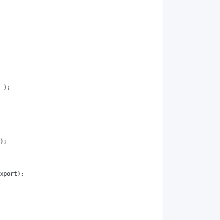
 );
);
xport
);