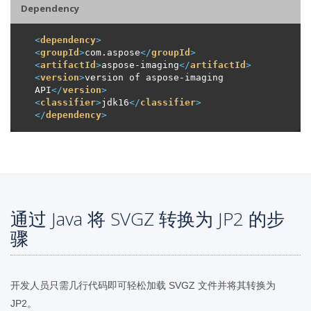
Dependency
<
dependency
>
<
groupId
>
com.aspose
</
groupId
>
<
artifactId
>
aspose-imaging
</
artifactId
>
<
version
>
version of aspose-imaging 
API
</
version
>
<
classifier
>
jdk16
</
classifier
>
</
dependency
>
通过 Java 将 SVGZ 转换为 JP2 的步
骤
开发人员只需几行代码即可轻松加载 SVGZ 文件并将其转换为
JP2。