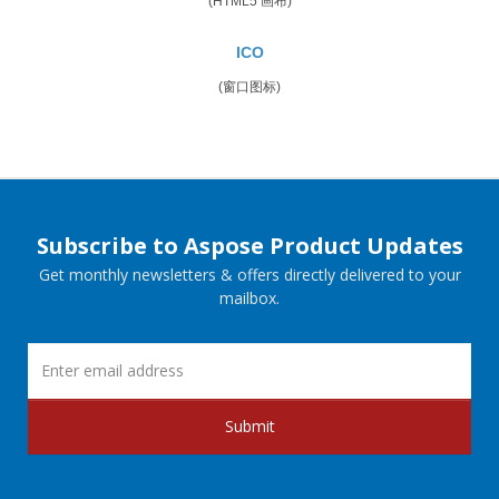
(HTML5 画布)
ICO
(窗口图标)
Subscribe to Aspose Product Updates
Get monthly newsletters & offers directly delivered to your
mailbox.
Submit