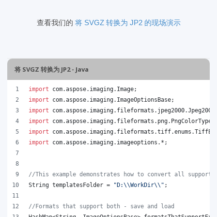
查看我们的
将 SVGZ 转换为 JP2 的现场演示
将 SVGZ 转换为 JP2 - Java
import
com
.
aspose
.
imaging
.
Image
;
import
com
.
aspose
.
imaging
.
ImageOptionsBase
;
import
com
.
aspose
.
imaging
.
fileformats
.
jpeg2000
.
Jpeg2000
import
com
.
aspose
.
imaging
.
fileformats
.
png
.
PngColorType
;
import
com
.
aspose
.
imaging
.
fileformats
.
tiff
.
enums
.
TiffEx
import
com
.
aspose
.
imaging
.
imageoptions
.*;
//This example demonstrates how to convert all supporte
String
templatesFolder
 = 
"D:
\\
WorkDir
\\
"
;
//Formats that support both - save and load
HashMap
<
String
, 
ImageOptionsBase
> 
formatsThatSupportExp