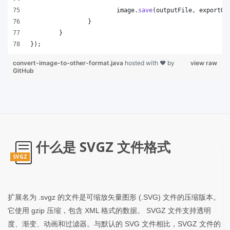
image
.
save
(
outputFile
, 
exportOp
		}
	}
});
convert-image-to-other-format.java
hosted with ❤ by
view raw
GitHub
什么是 SVGZ 文件格式
SVGZ
扩展名为 .svgz 的文件是可缩放矢量图形 (.SVG) 文件的压缩版本。
它使用 gzip 压缩，包含 XML 格式的数据。 SVGZ 文件支持透明
度、渐变、动画和过滤器。与默认的 SVG 文件相比，SVGZ 文件的