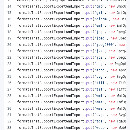
formatsThatSupportExportAndImport
.
put
(
"bmp"
, 
new
BmpOpt
formatsThatSupportExportAndImport
.
put
(
"gif"
, 
new
GifOpt
formatsThatSupportExportAndImport
.
put
(
"dicom"
, 
new
Dico
formatsThatSupportExportAndImport
.
put
(
"emf"
, 
new
EmfOpt
formatsThatSupportExportAndImport
.
put
(
"jpg"
, 
new
JpegOp
formatsThatSupportExportAndImport
.
put
(
"jpeg"
, 
new
JpegO
formatsThatSupportExportAndImport
.
put
(
"jpeg2000"
, 
new
J
formatsThatSupportExportAndImport
.
put
(
"j2k"
, 
new
Jpeg20
formatsThatSupportExportAndImport
.
put
(
"jp2"
, 
new
Jpeg20
formatsThatSupportExportAndImport
.
put
(
"png"
,
new
PngOpti
formatsThatSupportExportAndImport
.
put
(
"apng"
, 
new
ApngO
formatsThatSupportExportAndImport
.
put
(
"svg"
, 
new
SvgOpt
formatsThatSupportExportAndImport
.
put
(
"tiff"
, 
new
TiffO
formatsThatSupportExportAndImport
.
put
(
"tif"
, 
new
TiffOp
formatsThatSupportExportAndImport
.
put
(
"wmf"
, 
new
WmfOpt
formatsThatSupportExportAndImport
.
put
(
"emz"
, 
new
EmfOpt
formatsThatSupportExportAndImport
.
put
(
"wmz"
, 
new
WmfOpt
formatsThatSupportExportAndImport
.
put
(
"svgz"
, 
new
SvgOp
formatsThatSupportExportAndImport
.
put
(
"tga"
, 
new
TgaOpt
formatsThatSupportExportAndImport
.
put
(
"webp"
, 
new
WebPO