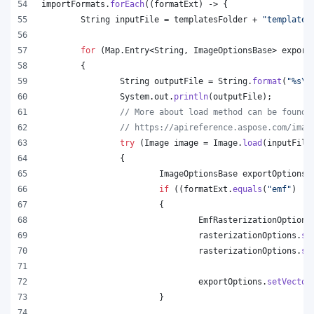
importFormats
.
forEach
((
formatExt
) -> {
String
inputFile
 = 
templatesFolder
 + 
"template.
for
 (
Map
.
Entry
<
String
, 
ImageOptionsBase
> 
export
	{
String
outputFile
 = 
String
.
format
(
"%s
\\
System
.
out
.
println
(
outputFile
);
// More about load method can be found 
// https://apireference.aspose.com/imag
try
 (
Image
image
 = 
Image
.
load
(
inputFile
		{
ImageOptionsBase
exportOptions
 
if
 ((
formatExt
.
equals
(
"emf"
) ||
			{
EmfRasterizationOptions
rasterizationOptions
.
se
rasterizationOptions
.
se
exportOptions
.
setVector
			}