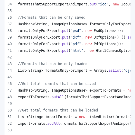
formatsThatSupportExportAndImport
.
put
(
"ico"
, 
new
IcoOpt
//Formats that can be only saved
HashMap
<
String
, 
ImageOptionsBase
> 
formatsOnlyForExport
 
formatsOnlyForExport
.
put
(
"psd"
, 
new
PsdOptions
());
formatsOnlyForExport
.
put
(
"dxf"
, 
new
DxfOptions
() {{ 
set
formatsOnlyForExport
.
put
(
"pdf"
, 
new
PdfOptions
());
formatsOnlyForExport
.
put
(
"html"
, 
new
Html5CanvasOptions
//Formats that can be only loaded
List
<
String
> 
formatsOnlyForImport
 = 
Arrays
.
asList
(
"djvu
//Get total formats that can be saved
HashMap
<
String
, 
ImageOptionsBase
> 
exportToFormats
 = 
new
exportToFormats
.
putAll
(
formatsThatSupportExportAndImpor
//Get total formats that can be loaded
List
<
String
> 
importFormats
 = 
new
LinkedList
<>(
formatsOn
importFormats
.
addAll
(
formatsThatSupportExportAndImport
.