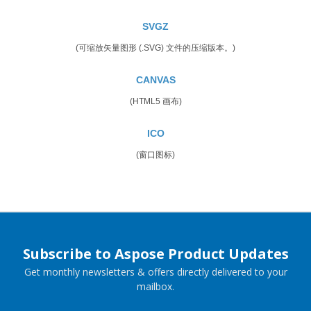
SVGZ
(可缩放矢量图形 (.SVG) 文件的压缩版本。)
CANVAS
(HTML5 画布)
ICO
(窗口图标)
Subscribe to Aspose Product Updates
Get monthly newsletters & offers directly delivered to your
mailbox.