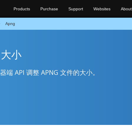
Products
Purchase
Support
Websites
About
Apng
的大小
端 API 调整 APNG 文件的大小。