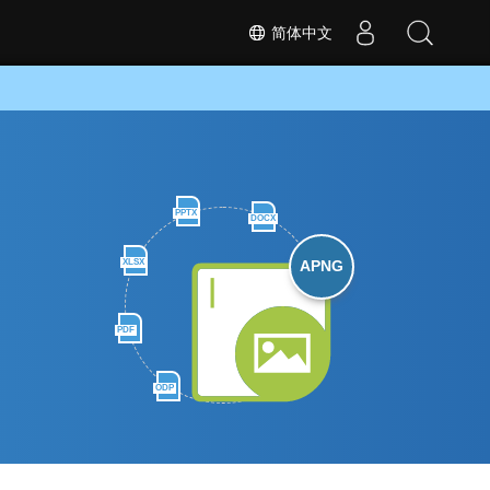
简体中文
PPTX
DOCX
XLSX
APNG
PDF
ODP