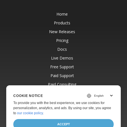
Home
Products
New Releases
Pricing
Docs
Live Demos
Free Support
Paid Support
Paid Consulting
Blog
COOKIE NOTICE
Websites
To provide you with the best experience, we use cookies for
personalization, analytics, and ads. By using our site, you agree
About
to
our cookie policy
.
ACCEPT