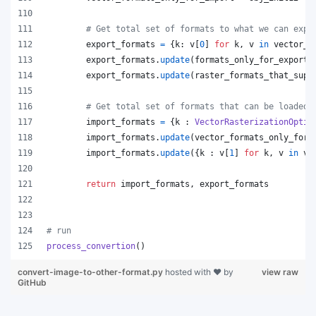
# Get total set of formats to what we can expo
export_formats
=
 {
k
: 
v
[
0
] 
for
k
, 
v
in
vector_f
export_formats
.
update
(
formats_only_for_export
)
export_formats
.
update
(
raster_formats_that_supp
# Get total set of formats that can be loaded
import_formats
=
 {
k
 : 
VectorRasterizationOptio
import_formats
.
update
(
vector_formats_only_for_
import_formats
.
update
({
k
 : 
v
[
1
] 
for
k
, 
v
in
ve
return
import_formats
, 
export_formats
# run
process_convertion
()
convert-image-to-other-format.py
hosted with ❤ by
view raw
GitHub