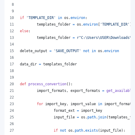
if
'TEMPLATE_DIR'
in
os
.
environ
:
templates_folder
=
os
.
environ
[
'TEMPLATE_DIR'
]
else
:
templates_folder
=
r"C:\Users\USER\Downloads\t
delete_output
=
'SAVE_OUTPUT'
not
in
os
.
environ
data_dir
=
templates_folder
def
process_convertion
():
import_formats
, 
export_formats
=
get_available
for
import_key
, 
import_value
in
import_formats
format_ext
=
import_key
input_file
=
os
.
path
.
join
(
templates_fo
if
not
os
.
path
.
exists
(
input_file
):