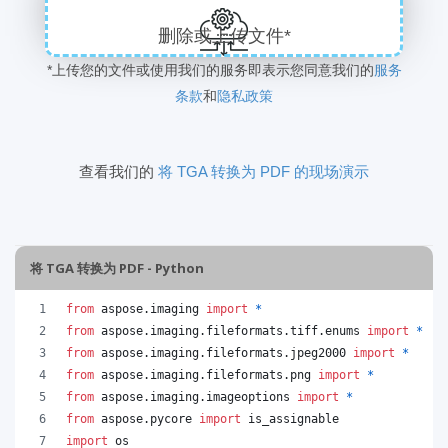
删除或上传文件*
*上传您的文件或使用我们的服务即表示您同意我们的
服务
条款
和
隐私政策
查看我们的
将 TGA 转换为 PDF 的现场演示
将 TGA 转换为 PDF - Python
from
aspose
.
imaging
import
*
from
aspose
.
imaging
.
fileformats
.
tiff
.
enums
import
*
from
aspose
.
imaging
.
fileformats
.
jpeg2000
import
*
from
aspose
.
imaging
.
fileformats
.
png
import
*
from
aspose
.
imaging
.
imageoptions
import
*
from
aspose
.
pycore
import
is_assignable
import
os