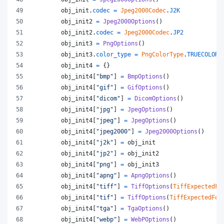
obj_init
.
codec
=
Jpeg2000Codec
.
J2K
obj_init2
=
Jpeg2000Options
()
obj_init2
.
codec
=
Jpeg2000Codec
.
JP2
obj_init3
=
PngOptions
()
obj_init3
.
color_type
=
PngColorType
.
TRUECOLOR_
obj_init4
=
 {}
obj_init4
[
"bmp"
] 
=
BmpOptions
()
obj_init4
[
"gif"
] 
=
GifOptions
()
obj_init4
[
"dicom"
] 
=
DicomOptions
()
obj_init4
[
"jpg"
] 
=
JpegOptions
()
obj_init4
[
"jpeg"
] 
=
JpegOptions
()
obj_init4
[
"jpeg2000"
] 
=
Jpeg2000Options
()
obj_init4
[
"j2k"
] 
=
obj_init
obj_init4
[
"jp2"
] 
=
obj_init2
obj_init4
[
"png"
] 
=
obj_init3
obj_init4
[
"apng"
] 
=
ApngOptions
()
obj_init4
[
"tiff"
] 
=
TiffOptions
(
TiffExpectedFo
obj_init4
[
"tif"
] 
=
TiffOptions
(
TiffExpectedFor
obj_init4
[
"tga"
] 
=
TgaOptions
()
obj_init4
[
"webp"
] 
=
WebPOptions
()