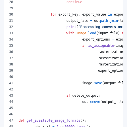
continue
for
export_key
, 
export_value
in
export
output_file
=
os
.
path
.
join
(
tem
print
(
"Processing conversion:"
with
Image
.
load
(
input_file
) 
as
export_options
=
expor
if
is_assignable
(
image
rasterization_
rasterization_
rasterization_
export_options
image
.
save
(
output_file
if
delete_output
:
os
.
remove
(
output_file
)
def
get_available_image_formats
():
obj_init
=
Jpeg2000Options
()