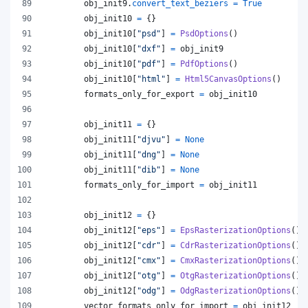
obj_init9
.
convert_text_beziers
=
True
obj_init10
=
 {}
obj_init10
[
"psd"
] 
=
PsdOptions
()
obj_init10
[
"dxf"
] 
=
obj_init9
obj_init10
[
"pdf"
] 
=
PdfOptions
()
obj_init10
[
"html"
] 
=
Html5CanvasOptions
()
formats_only_for_export
=
obj_init10
obj_init11
=
 {}
obj_init11
[
"djvu"
] 
=
None
obj_init11
[
"dng"
] 
=
None
obj_init11
[
"dib"
] 
=
None
formats_only_for_import
=
obj_init11
obj_init12
=
 {}
obj_init12
[
"eps"
] 
=
EpsRasterizationOptions
()
obj_init12
[
"cdr"
] 
=
CdrRasterizationOptions
()
obj_init12
[
"cmx"
] 
=
CmxRasterizationOptions
()
obj_init12
[
"otg"
] 
=
OtgRasterizationOptions
()
obj_init12
[
"odg"
] 
=
OdgRasterizationOptions
()
vector_formats_only_for_import
=
obj_init12