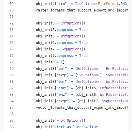
obj_init4
[
"ico"
] 
=
IcoOptions
(
FileFormat
.
PNG
, 
raster_formats_that_support_export_and_import
obj_init5
=
EmfOptions
()
obj_init5
.
compress
=
True
obj_init6
=
WmfOptions
()
obj_init6
.
compress
=
True
obj_init7
=
SvgOptions
()
obj_init7
.
compress
=
True
obj_init8
=
 {}
obj_init8
[
"emf"
] 
=
 (
EmfOptions
(), 
EmfRasteriza
obj_init8
[
"svg"
] 
=
 (
SvgOptions
(), 
SvgRasteriza
obj_init8
[
"wmf"
] 
=
 (
WmfOptions
(), 
WmfRasteriza
obj_init8
[
"emz"
] 
=
 (
obj_init5
, 
EmfRasterizatio
obj_init8
[
"wmz"
] 
=
 (
obj_init6
, 
WmfRasterizatio
obj_init8
[
"svgz"
] 
=
 (
obj_init7
, 
SvgRasterizati
vector_formats_that_support_export_and_import
obj_init9
=
DxfOptions
()
obj_init9
.
text_as_lines
=
True