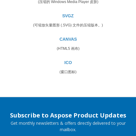
(压缩的 Windows Media Player 皮肤)
SVGZ
(可缩放矢量图形 (.SVG) 文件的压缩版本。)
CANVAS
(HTML5 画布)
ICO
(窗口图标)
Subscribe to Aspose Product Updates
Get monthly newsletters & offers directly delivered to your
mailbox.