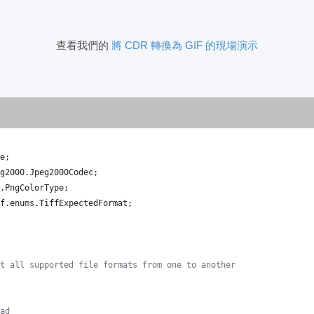
查看我們的
將 CDR 轉換為 GIF 的現場演示
e
;
g2000
.
Jpeg2000Codec
;
.
PngColorType
;
f
.
enums
.
TiffExpectedFormat
;
t all supported file formats from one to another
ad