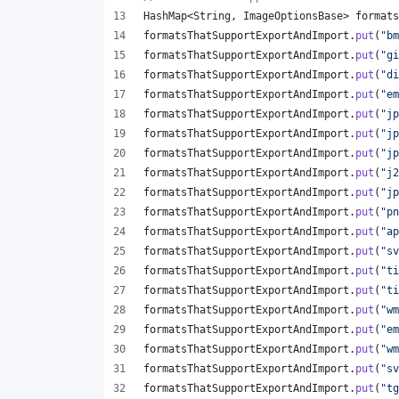
HashMap
<
String
, 
ImageOptionsBase
> 
formats
formatsThatSupportExportAndImport
.
put
(
"bm
formatsThatSupportExportAndImport
.
put
(
"gi
formatsThatSupportExportAndImport
.
put
(
"di
formatsThatSupportExportAndImport
.
put
(
"em
formatsThatSupportExportAndImport
.
put
(
"jp
formatsThatSupportExportAndImport
.
put
(
"jp
formatsThatSupportExportAndImport
.
put
(
"jp
formatsThatSupportExportAndImport
.
put
(
"j2
formatsThatSupportExportAndImport
.
put
(
"jp
formatsThatSupportExportAndImport
.
put
(
"pn
formatsThatSupportExportAndImport
.
put
(
"ap
formatsThatSupportExportAndImport
.
put
(
"sv
formatsThatSupportExportAndImport
.
put
(
"ti
formatsThatSupportExportAndImport
.
put
(
"ti
formatsThatSupportExportAndImport
.
put
(
"wm
formatsThatSupportExportAndImport
.
put
(
"em
formatsThatSupportExportAndImport
.
put
(
"wm
formatsThatSupportExportAndImport
.
put
(
"sv
formatsThatSupportExportAndImport
.
put
(
"tg