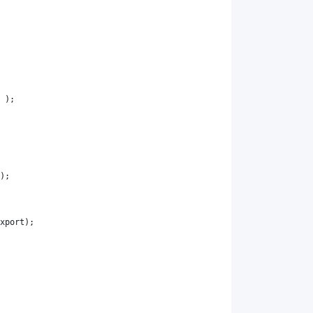
 );
);
xport
);