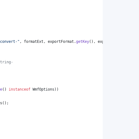
convert-"
, 
formatExt
, 
exportFormat
.
getKey
(), 
exportFormat
.
getKey
tring-
e
() 
instanceof
WmfOptions
))
s
();