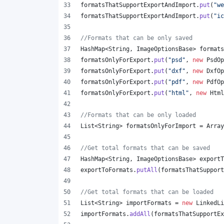
formatsThatSupportExportAndImport
.
put
(
"we
formatsThatSupportExportAndImport
.
put
(
"ic
//Formats that can be only saved
HashMap
<
String
, 
ImageOptionsBase
> 
formats
formatsOnlyForExport
.
put
(
"psd"
, 
new
PsdOp
formatsOnlyForExport
.
put
(
"dxf"
, 
new
DxfOp
formatsOnlyForExport
.
put
(
"pdf"
, 
new
PdfOp
formatsOnlyForExport
.
put
(
"html"
, 
new
Html
//Formats that can be only loaded
List
<
String
> 
formatsOnlyForImport
 = 
Array
//Get total formats that can be saved
HashMap
<
String
, 
ImageOptionsBase
> 
exportT
exportToFormats
.
putAll
(
formatsThatSupport
//Get total formats that can be loaded
List
<
String
> 
importFormats
 = 
new
LinkedLi
importFormats
.
addAll
(
formatsThatSupportEx