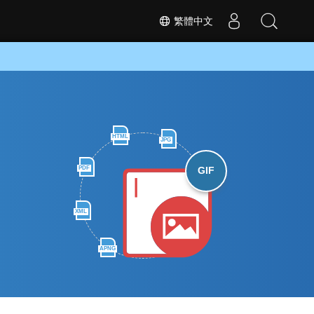
繁體中文
HTML
JPG
PDF
GIF
XML
APNG