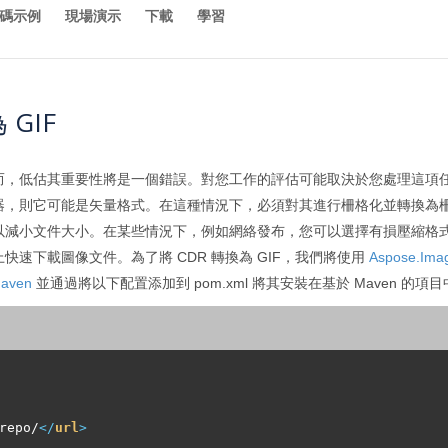
碼示例
現場演示
下載
學習
 GIF
而，低估其重要性將是一個錯誤。對您工作的評估可能取決於您處理這項
器，則它可能是矢量格式。在這種情況下，必須對其進行柵格化並轉換為
以減小文件大小。在某些情況下，例如網絡發布，您可以選擇有損壓縮格
速下載圖像文件。為了將 CDR 轉換為 GIF，我們將使用
Aspose.Imag
aven
並通過將以下配置添加到 pom.xml 將其安裝在基於 Maven 的項
repo/
</
url
>