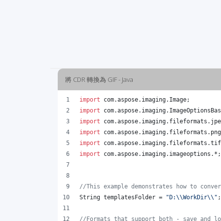
將 CDR 轉換為 GIF - Java
import
com
.
aspose
.
imaging
.
Image
;
import
com
.
aspose
.
imaging
.
ImageOptionsBas
import
com
.
aspose
.
imaging
.
fileformats
.
jpe
import
com
.
aspose
.
imaging
.
fileformats
.
png
import
com
.
aspose
.
imaging
.
fileformats
.
tif
import
com
.
aspose
.
imaging
.
imageoptions
.*;
//This example demonstrates how to conver
String
templatesFolder
 = 
"D:
\\
WorkDir
\\
"
;
//Formats that support both - save and lo