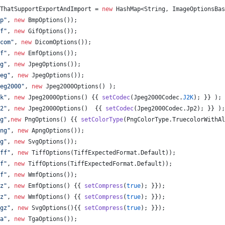
ThatSupportExportAndImport
 = 
new
HashMap
<
String
, 
ImageOptionsBas
p"
, 
new
BmpOptions
());
f"
, 
new
GifOptions
());
com"
, 
new
DicomOptions
());
f"
, 
new
EmfOptions
());
g"
, 
new
JpegOptions
());
eg"
, 
new
JpegOptions
());
eg2000"
, 
new
Jpeg2000Options
() );
k"
, 
new
Jpeg2000Options
() {{ 
setCodec
(
Jpeg2000Codec
.
J2K
); }} );
2"
, 
new
Jpeg2000Options
()  {{ 
setCodec
(
Jpeg2000Codec
.
Jp2
); }} );
g"
,
new
PngOptions
() {{ 
setColorType
(
PngColorType
.
TruecolorWithAl
ng"
, 
new
ApngOptions
());
g"
, 
new
SvgOptions
());
ff"
, 
new
TiffOptions
(
TiffExpectedFormat
.
Default
));
f"
, 
new
TiffOptions
(
TiffExpectedFormat
.
Default
));
f"
, 
new
WmfOptions
());
z"
, 
new
EmfOptions
() {{ 
setCompress
(
true
); }});
z"
, 
new
WmfOptions
() {{ 
setCompress
(
true
); }});
gz"
, 
new
SvgOptions
(){{ 
setCompress
(
true
); }});
a"
, 
new
TgaOptions
());