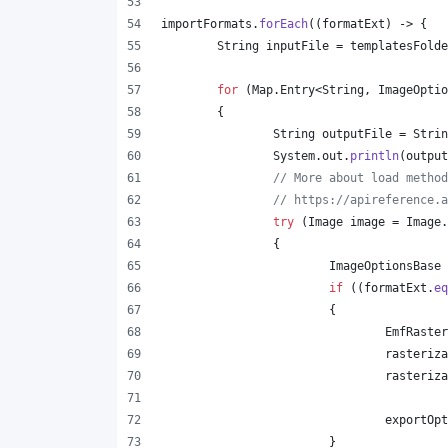
importFormats
.
forEach
((
formatExt
) -> {
String
inputFile
 = 
templatesFolde
for
 (
Map
.
Entry
<
String
, 
ImageOptio
	{
String
outputFile
 = 
Strin
System
.
out
.
println
(
output
// More about load method
// https://apireference.a
try
 (
Image
image
 = 
Image
.
		{
ImageOptionsBase
if
 ((
formatExt
.
eq
			{
EmfRaster
rasteriza
rasteriza
exportOpt
			}