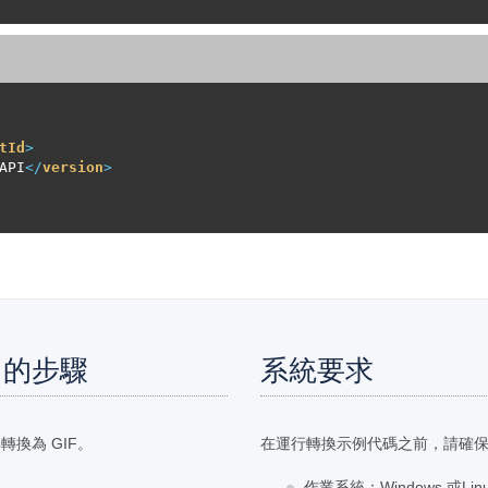
tId
>
API
</
version
>
F 的步驟
系統要求
換為 GIF。
在運行轉換示例代碼之前，請確
作業系統：Windows 或Lin