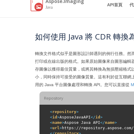
Aspose.Imaging
API首頁
代
Java
如何使用 Java 將 CDR 轉換為
轉換文件格式似乎是圖形設計師遇到的例行任務。然
打印或在線出版的格式。如果原始圖像來自圖形編輯
存圖像以獲得最佳質量，或將其轉換為無損壓縮格式
小，同時保持可接受的圖像質量。這有利於從互聯網上快
用的 Java 平台圖像處理和轉換 API。您可以直接從
M
Repository
<
repository
>
<
id
>
AsposeJavaAPI
</
id
>
<
name
>
Aspose Java API
</
name
>
<
url
>
https://repository.aspose.com/
</
repository
>