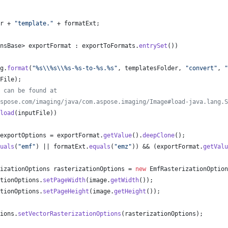
r
 + 
"template."
 + 
formatExt
;
nsBase
> 
exportFormat
 : 
exportToFormats
.
entrySet
())
g
.
format
(
"%s
\\
%s
\\
%s-%s-to-%s.%s"
, 
templatesFolder
, 
"convert"
, 
"
File
);
 can be found at
spose.com/imaging/java/com.aspose.imaging/Image#load-java.lang.S
load
(
inputFile
))
exportOptions
 = 
exportFormat
.
getValue
().
deepClone
();
uals
(
"emf"
) || 
formatExt
.
equals
(
"emz"
)) && (
exportFormat
.
getValu
izationOptions
rasterizationOptions
 = 
new
EmfRasterizationOption
tionOptions
.
setPageWidth
(
image
.
getWidth
());
tionOptions
.
setPageHeight
(
image
.
getHeight
());
ions
.
setVectorRasterizationOptions
(
rasterizationOptions
);