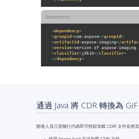
Dependency
<
dependency
>
<
groupId
>
com.aspose
</
groupId
>
<
artifactId
>
aspose-imaging
</
artifac
<
version
>
version of aspose-imaging 
<
classifier
>
jdk16
</
classifier
>
</
dependency
>
通過 Java 將 CDR 轉換為 GI
開發人員只需幾行代碼即可輕鬆加載 CDR 文件並將其轉
使用 Image.load 方法加載 CDR 文件