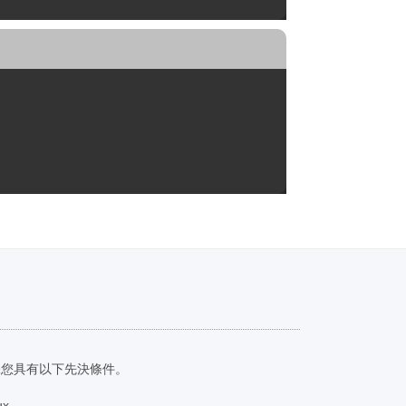
保您具有以下先決條件。
ux。