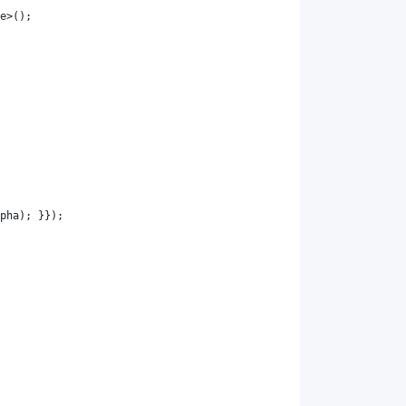
e
>();
pha
); }});