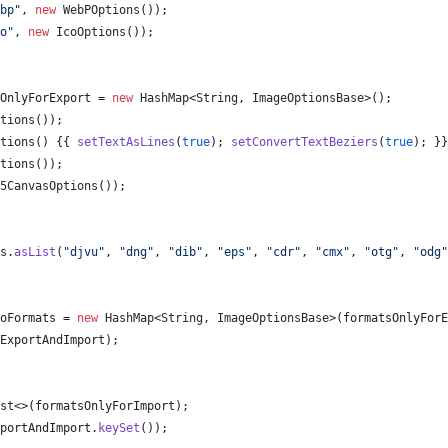
bp"
, 
new
WebPOptions
());
o"
, 
new
IcoOptions
());
OnlyForExport
 = 
new
HashMap
<
String
, 
ImageOptionsBase
>();
tions
());
tions
() {{ 
setTextAsLines
(
true
); 
setConvertTextBeziers
(
true
); }}
tions
());
5CanvasOptions
());
s
.
asList
(
"djvu"
, 
"dng"
, 
"dib"
, 
"eps"
, 
"cdr"
, 
"cmx"
, 
"otg"
, 
"odg"
oFormats
 = 
new
HashMap
<
String
, 
ImageOptionsBase
>(
formatsOnlyForE
ExportAndImport
);
st
<>(
formatsOnlyForImport
);
portAndImport
.
keySet
());