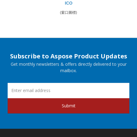
ICO
(窗口圖標)
Subscribe to Aspose Product Updates
Get monthly newsletters & offers directly delivered to your
mailbox.
Submit