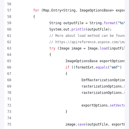
for
 (
Map
.
Entry
<
String
, 
ImageOptionsBase
> 
export
	{
String
outputFile
 = 
String
.
format
(
"%s
\\
System
.
out
.
println
(
outputFile
);
// More about load method can be found 
// https://apireference.aspose.com/imag
try
 (
Image
image
 = 
Image
.
load
(
inputFile
		{
ImageOptionsBase
exportOptions
 
if
 ((
formatExt
.
equals
(
"emf"
) ||
			{
EmfRasterizationOptions
rasterizationOptions
.
se
rasterizationOptions
.
se
exportOptions
.
setVector
			}
image
.
save
(
outputFile
, 
exportOp