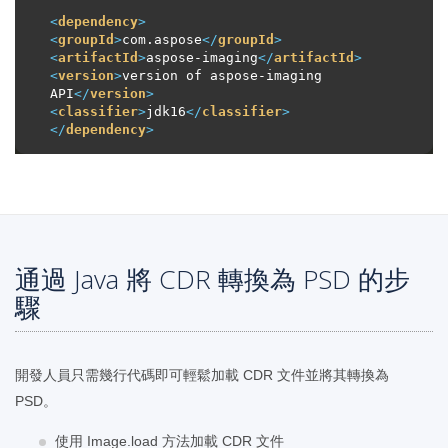
<
dependency
>
<
groupId
>
com.aspose
</
groupId
>
<
artifactId
>
aspose-imaging
</
artifactId
>
<
version
>
version of aspose-imaging 
API
</
version
>
<
classifier
>
jdk16
</
classifier
>
</
dependency
>
通過 Java 將 CDR 轉換為 PSD 的步
驟
開發人員只需幾行代碼即可輕鬆加載 CDR 文件並將其轉換為
PSD。
使用 Image.load 方法加載 CDR 文件