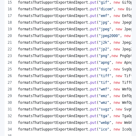
formatsThatSupportExportAndImport
.
put
(
"gif"
, 
new
GifOpt
formatsThatSupportExportAndImport
.
put
(
"dicom"
, 
new
Dico
formatsThatSupportExportAndImport
.
put
(
"emf"
, 
new
EmfOpt
formatsThatSupportExportAndImport
.
put
(
"jpg"
, 
new
JpegOp
formatsThatSupportExportAndImport
.
put
(
"jpeg"
, 
new
JpegO
formatsThatSupportExportAndImport
.
put
(
"jpeg2000"
, 
new
J
formatsThatSupportExportAndImport
.
put
(
"j2k"
, 
new
Jpeg20
formatsThatSupportExportAndImport
.
put
(
"jp2"
, 
new
Jpeg20
formatsThatSupportExportAndImport
.
put
(
"png"
,
new
PngOpti
formatsThatSupportExportAndImport
.
put
(
"apng"
, 
new
ApngO
formatsThatSupportExportAndImport
.
put
(
"svg"
, 
new
SvgOpt
formatsThatSupportExportAndImport
.
put
(
"tiff"
, 
new
TiffO
formatsThatSupportExportAndImport
.
put
(
"tif"
, 
new
TiffOp
formatsThatSupportExportAndImport
.
put
(
"wmf"
, 
new
WmfOpt
formatsThatSupportExportAndImport
.
put
(
"emz"
, 
new
EmfOpt
formatsThatSupportExportAndImport
.
put
(
"wmz"
, 
new
WmfOpt
formatsThatSupportExportAndImport
.
put
(
"svgz"
, 
new
SvgOp
formatsThatSupportExportAndImport
.
put
(
"tga"
, 
new
TgaOpt
formatsThatSupportExportAndImport
.
put
(
"webp"
, 
new
WebPO
formatsThatSupportExportAndImport
.
put
(
"ico"
, 
new
IcoOpt