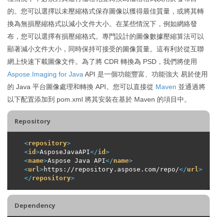
的。您可以選擇以未壓縮格式保存圖像以獲得最佳質量，或將其轉
換為無損壓縮格式以減小文件大小。在某些情況下，例如網絡發
布，您可以選擇有損壓縮格式。專門設計的圖像數據壓縮算法可以
顯著減小文件大小，同時保持可接受的圖像質量。這有利於從互聯
網上快速下載圖像文件。為了將 CDR 轉換為 PSD，我們將使用
Aspose.Imaging for Java
API 是一個功能豐富、功能強大 易於使用
的 Java 平台圖像處理和轉換 API。您可以直接從
Maven
並通過將
以下配置添加到 pom.xml 將其安裝在基於 Maven 的項目中。
Repository
<
repository
>
<
id
>
AsposeJavaAPI
</
id
>
<
name
>
Aspose Java API
</
name
>
<
url
>
https://repository.aspose.com/repo/
</
url
>
</
repository
>
Dependency