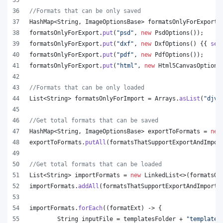
//Formats that can be only saved
HashMap
<
String
, 
ImageOptionsBase
> 
formatsOnlyForExport
 
formatsOnlyForExport
.
put
(
"psd"
, 
new
PsdOptions
());
formatsOnlyForExport
.
put
(
"dxf"
, 
new
DxfOptions
() {{ 
set
formatsOnlyForExport
.
put
(
"pdf"
, 
new
PdfOptions
());
formatsOnlyForExport
.
put
(
"html"
, 
new
Html5CanvasOptions
//Formats that can be only loaded
List
<
String
> 
formatsOnlyForImport
 = 
Arrays
.
asList
(
"djvu
//Get total formats that can be saved
HashMap
<
String
, 
ImageOptionsBase
> 
exportToFormats
 = 
new
exportToFormats
.
putAll
(
formatsThatSupportExportAndImpor
//Get total formats that can be loaded
List
<
String
> 
importFormats
 = 
new
LinkedList
<>(
formatsOn
importFormats
.
addAll
(
formatsThatSupportExportAndImport
.
importFormats
.
forEach
((
formatExt
) -> {
String
inputFile
 = 
templatesFolder
 + 
"template.