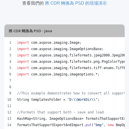
查看我們的
將 CDR 轉換為 PSD 的現場演示
將 CDR 轉換為 PSD - Java
import
com
.
aspose
.
imaging
.
Image
;
import
com
.
aspose
.
imaging
.
ImageOptionsBase
;
import
com
.
aspose
.
imaging
.
fileformats
.
jpeg2000
.
Jpeg2000
import
com
.
aspose
.
imaging
.
fileformats
.
png
.
PngColorType
;
import
com
.
aspose
.
imaging
.
fileformats
.
tiff
.
enums
.
TiffEx
import
com
.
aspose
.
imaging
.
imageoptions
.*;
//This example demonstrates how to convert all supporte
String
templatesFolder
 = 
"D:
\\
WorkDir
\\
"
;
//Formats that support both - save and load
HashMap
<
String
, 
ImageOptionsBase
> 
formatsThatSupportExp
formatsThatSupportExportAndImport
.
put
(
"bmp"
, 
new
BmpOpt