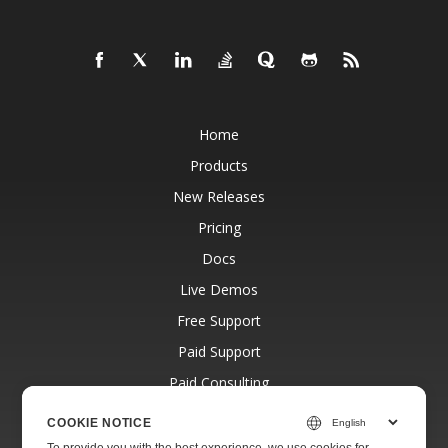
Home
Products
New Releases
Pricing
Docs
Live Demos
Free Support
Paid Support
Paid Consulting
Blog
COOKIE NOTICE
Websites