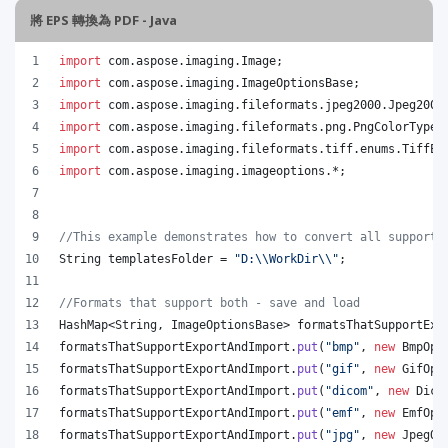
將 EPS 轉換為 PDF - Java
import
com
.
aspose
.
imaging
.
Image
;
import
com
.
aspose
.
imaging
.
ImageOptionsBase
;
import
com
.
aspose
.
imaging
.
fileformats
.
jpeg2000
.
Jpeg2000
import
com
.
aspose
.
imaging
.
fileformats
.
png
.
PngColorType
;
import
com
.
aspose
.
imaging
.
fileformats
.
tiff
.
enums
.
TiffEx
import
com
.
aspose
.
imaging
.
imageoptions
.*;
//This example demonstrates how to convert all supporte
String
templatesFolder
 = 
"D:
\\
WorkDir
\\
"
;
//Formats that support both - save and load
HashMap
<
String
, 
ImageOptionsBase
> 
formatsThatSupportExp
formatsThatSupportExportAndImport
.
put
(
"bmp"
, 
new
BmpOpt
formatsThatSupportExportAndImport
.
put
(
"gif"
, 
new
GifOpt
formatsThatSupportExportAndImport
.
put
(
"dicom"
, 
new
Dico
formatsThatSupportExportAndImport
.
put
(
"emf"
, 
new
EmfOpt
formatsThatSupportExportAndImport
.
put
(
"jpg"
, 
new
JpegOp