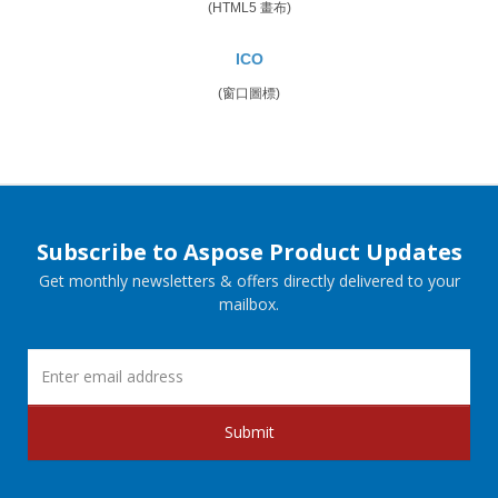
(HTML5 畫布)
ICO
(窗口圖標)
Subscribe to Aspose Product Updates
Get monthly newsletters & offers directly delivered to your
mailbox.
Submit