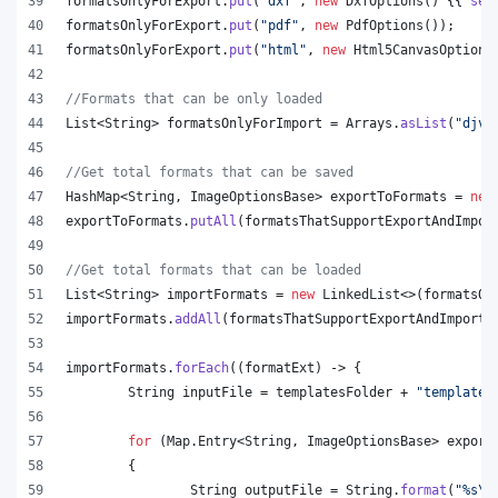
formatsOnlyForExport
.
put
(
"dxf"
, 
new
DxfOptions
() {{ 
set
formatsOnlyForExport
.
put
(
"pdf"
, 
new
PdfOptions
());
formatsOnlyForExport
.
put
(
"html"
, 
new
Html5CanvasOptions
//Formats that can be only loaded
List
<
String
> 
formatsOnlyForImport
 = 
Arrays
.
asList
(
"djvu
//Get total formats that can be saved
HashMap
<
String
, 
ImageOptionsBase
> 
exportToFormats
 = 
new
exportToFormats
.
putAll
(
formatsThatSupportExportAndImpor
//Get total formats that can be loaded
List
<
String
> 
importFormats
 = 
new
LinkedList
<>(
formatsOn
importFormats
.
addAll
(
formatsThatSupportExportAndImport
.
importFormats
.
forEach
((
formatExt
) -> {
String
inputFile
 = 
templatesFolder
 + 
"template.
for
 (
Map
.
Entry
<
String
, 
ImageOptionsBase
> 
export
	{
String
outputFile
 = 
String
.
format
(
"%s
\\