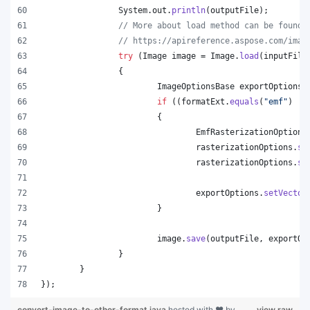
System
.
out
.
println
(
outputFile
);
// More about load method can be found 
// https://apireference.aspose.com/imag
try
 (
Image
image
 = 
Image
.
load
(
inputFile
		{
ImageOptionsBase
exportOptions
 
if
 ((
formatExt
.
equals
(
"emf"
) ||
			{
EmfRasterizationOptions
rasterizationOptions
.
se
rasterizationOptions
.
se
exportOptions
.
setVector
			}
image
.
save
(
outputFile
, 
exportOp
		}
	}
});
convert-image-to-other-format.java
hosted with ❤ by
view raw