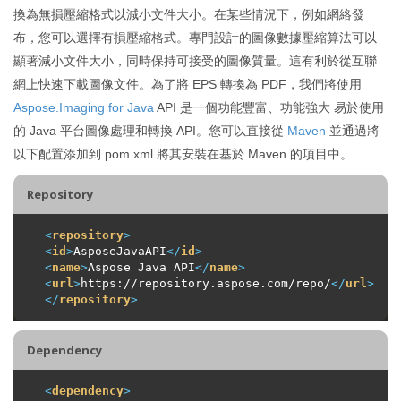
換為無損壓縮格式以減小文件大小。在某些情況下，例如網絡發
布，您可以選擇有損壓縮格式。專門設計的圖像數據壓縮算法可以
顯著減小文件大小，同時保持可接受的圖像質量。這有利於從互聯
網上快速下載圖像文件。為了將 EPS 轉換為 PDF，我們將使用
Aspose.Imaging for Java
API 是一個功能豐富、功能強大 易於使用
的 Java 平台圖像處理和轉換 API。您可以直接從
Maven
並通過將
以下配置添加到 pom.xml 將其安裝在基於 Maven 的項目中。
Repository
<
repository
>
<
id
>
AsposeJavaAPI
</
id
>
<
name
>
Aspose Java API
</
name
>
<
url
>
https://repository.aspose.com/repo/
</
url
>
</
repository
>
Dependency
<
dependency
>