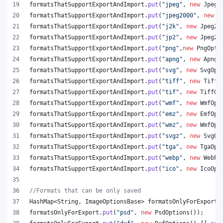
formatsThatSupportExportAndImport
.
put
(
"jpeg"
, 
new
JpegO
formatsThatSupportExportAndImport
.
put
(
"jpeg2000"
, 
new
J
formatsThatSupportExportAndImport
.
put
(
"j2k"
, 
new
Jpeg20
formatsThatSupportExportAndImport
.
put
(
"jp2"
, 
new
Jpeg20
formatsThatSupportExportAndImport
.
put
(
"png"
,
new
PngOpti
formatsThatSupportExportAndImport
.
put
(
"apng"
, 
new
ApngO
formatsThatSupportExportAndImport
.
put
(
"svg"
, 
new
SvgOpt
formatsThatSupportExportAndImport
.
put
(
"tiff"
, 
new
TiffO
formatsThatSupportExportAndImport
.
put
(
"tif"
, 
new
TiffOp
formatsThatSupportExportAndImport
.
put
(
"wmf"
, 
new
WmfOpt
formatsThatSupportExportAndImport
.
put
(
"emz"
, 
new
EmfOpt
formatsThatSupportExportAndImport
.
put
(
"wmz"
, 
new
WmfOpt
formatsThatSupportExportAndImport
.
put
(
"svgz"
, 
new
SvgOp
formatsThatSupportExportAndImport
.
put
(
"tga"
, 
new
TgaOpt
formatsThatSupportExportAndImport
.
put
(
"webp"
, 
new
WebPO
formatsThatSupportExportAndImport
.
put
(
"ico"
, 
new
IcoOpt
//Formats that can be only saved
HashMap
<
String
, 
ImageOptionsBase
> 
formatsOnlyForExport
 
formatsOnlyForExport
.
put
(
"psd"
, 
new
PsdOptions
());