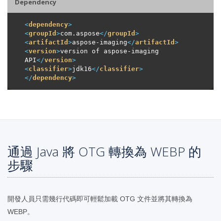
Dependency
<
dependency
>
<
groupId
>
com.aspose
</
groupId
>
<
artifactId
>
aspose-imaging
</
artifactId
>
<
version
>
version of aspose-imaging 
API
</
version
>
<
classifier
>
jdk16
</
classifier
>
</
dependency
>
通過 Java 將 OTG 轉換為 WEBP 的
步驟
開發人員只需幾行代碼即可輕鬆加載 OTG 文件並將其轉換為
WEBP。