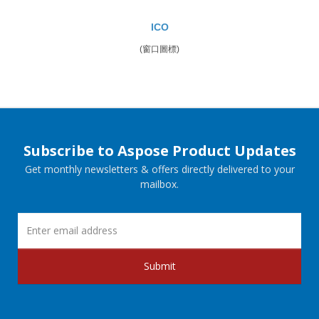
ICO
(窗口圖標)
Subscribe to Aspose Product Updates
Get monthly newsletters & offers directly delivered to your
mailbox.
Submit