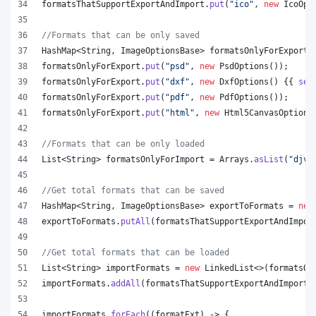
formatsThatSupportExportAndImport
.
put
(
"ico"
, 
new
IcoOpt
//Formats that can be only saved
HashMap
<
String
, 
ImageOptionsBase
> 
formatsOnlyForExport
 
formatsOnlyForExport
.
put
(
"psd"
, 
new
PsdOptions
());
formatsOnlyForExport
.
put
(
"dxf"
, 
new
DxfOptions
() {{ 
set
formatsOnlyForExport
.
put
(
"pdf"
, 
new
PdfOptions
());
formatsOnlyForExport
.
put
(
"html"
, 
new
Html5CanvasOptions
//Formats that can be only loaded
List
<
String
> 
formatsOnlyForImport
 = 
Arrays
.
asList
(
"djvu
//Get total formats that can be saved
HashMap
<
String
, 
ImageOptionsBase
> 
exportToFormats
 = 
new
exportToFormats
.
putAll
(
formatsThatSupportExportAndImpor
//Get total formats that can be loaded
List
<
String
> 
importFormats
 = 
new
LinkedList
<>(
formatsOn
importFormats
.
addAll
(
formatsThatSupportExportAndImport
.
importFormats
.
forEach
((
formatExt
) -> {