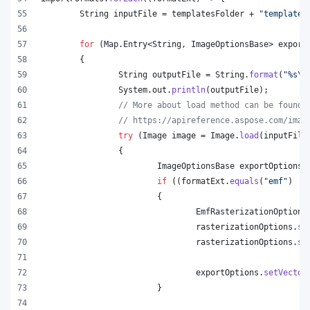
String
inputFile
 = 
templatesFolder
 + 
"template.
for
 (
Map
.
Entry
<
String
, 
ImageOptionsBase
> 
export
	{
String
outputFile
 = 
String
.
format
(
"%s
\\
System
.
out
.
println
(
outputFile
);
// More about load method can be found 
// https://apireference.aspose.com/imag
try
 (
Image
image
 = 
Image
.
load
(
inputFile
		{
ImageOptionsBase
exportOptions
 
if
 ((
formatExt
.
equals
(
"emf"
) ||
			{
EmfRasterizationOptions
rasterizationOptions
.
se
rasterizationOptions
.
se
exportOptions
.
setVector
			}