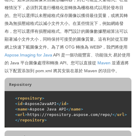
種情況下，必須對其進行柵格化並轉換為柵格格式以用於發布目
的。您可以選擇以未壓縮格式保存圖像以獲得最佳質量，或將其轉
換為無損壓縮格式以減小文件大小。在某些情況下，例如網絡發
布，您可以選擇有損壓縮格式。專門設計的圖像數據壓縮算法可以
顯著減小文件大小，同時保持可接受的圖像質量。這有利於從互聯
網上快速下載圖像文件。為了將 OTG 轉換為 WEBP，我們將使用
Aspose.Imaging for Java
API 是一個功能豐富、功能強大 易於使用
的 Java 平台圖像處理和轉換 API。您可以直接從
Maven
並通過將
以下配置添加到 pom.xml 將其安裝在基於 Maven 的項目中。
Repository
<
repository
>
<
id
>
AsposeJavaAPI
</
id
>
<
name
>
Aspose Java API
</
name
>
<
url
>
https://repository.aspose.com/repo/
</
url
>
</
repository
>