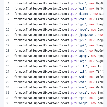
formatsThatSupportExportAndImport
.
put
(
"bmp"
, 
new
BmpOpt
formatsThatSupportExportAndImport
.
put
(
"gif"
, 
new
GifOpt
formatsThatSupportExportAndImport
.
put
(
"dicom"
, 
new
Dico
formatsThatSupportExportAndImport
.
put
(
"emf"
, 
new
EmfOpt
formatsThatSupportExportAndImport
.
put
(
"jpg"
, 
new
JpegOp
formatsThatSupportExportAndImport
.
put
(
"jpeg"
, 
new
JpegO
formatsThatSupportExportAndImport
.
put
(
"jpeg2000"
, 
new
J
formatsThatSupportExportAndImport
.
put
(
"j2k"
, 
new
Jpeg20
formatsThatSupportExportAndImport
.
put
(
"jp2"
, 
new
Jpeg20
formatsThatSupportExportAndImport
.
put
(
"png"
,
new
PngOpti
formatsThatSupportExportAndImport
.
put
(
"apng"
, 
new
ApngO
formatsThatSupportExportAndImport
.
put
(
"svg"
, 
new
SvgOpt
formatsThatSupportExportAndImport
.
put
(
"tiff"
, 
new
TiffO
formatsThatSupportExportAndImport
.
put
(
"tif"
, 
new
TiffOp
formatsThatSupportExportAndImport
.
put
(
"wmf"
, 
new
WmfOpt
formatsThatSupportExportAndImport
.
put
(
"emz"
, 
new
EmfOpt
formatsThatSupportExportAndImport
.
put
(
"wmz"
, 
new
WmfOpt
formatsThatSupportExportAndImport
.
put
(
"svgz"
, 
new
SvgOp
formatsThatSupportExportAndImport
.
put
(
"tga"
, 
new
TgaOpt
formatsThatSupportExportAndImport
.
put
(
"webp"
, 
new
WebPO