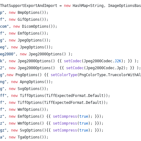
ThatSupportExportAndImport
 = 
new
HashMap
<
String
, 
ImageOptionsBas
p"
, 
new
BmpOptions
());
f"
, 
new
GifOptions
());
com"
, 
new
DicomOptions
());
f"
, 
new
EmfOptions
());
g"
, 
new
JpegOptions
());
eg"
, 
new
JpegOptions
());
eg2000"
, 
new
Jpeg2000Options
() );
k"
, 
new
Jpeg2000Options
() {{ 
setCodec
(
Jpeg2000Codec
.
J2K
); }} );
2"
, 
new
Jpeg2000Options
()  {{ 
setCodec
(
Jpeg2000Codec
.
Jp2
); }} );
g"
,
new
PngOptions
() {{ 
setColorType
(
PngColorType
.
TruecolorWithAl
ng"
, 
new
ApngOptions
());
g"
, 
new
SvgOptions
());
ff"
, 
new
TiffOptions
(
TiffExpectedFormat
.
Default
));
f"
, 
new
TiffOptions
(
TiffExpectedFormat
.
Default
));
f"
, 
new
WmfOptions
());
z"
, 
new
EmfOptions
() {{ 
setCompress
(
true
); }});
z"
, 
new
WmfOptions
() {{ 
setCompress
(
true
); }});
gz"
, 
new
SvgOptions
(){{ 
setCompress
(
true
); }});
a"
, 
new
TgaOptions
());