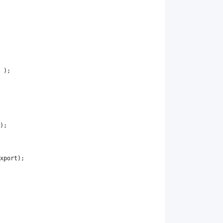
 );
);
xport
);