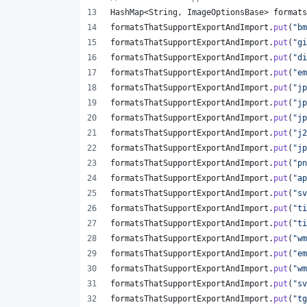
HashMap
<
String
, 
ImageOptionsBase
> 
formats
formatsThatSupportExportAndImport
.
put
(
"bm
formatsThatSupportExportAndImport
.
put
(
"gi
formatsThatSupportExportAndImport
.
put
(
"di
formatsThatSupportExportAndImport
.
put
(
"em
formatsThatSupportExportAndImport
.
put
(
"jp
formatsThatSupportExportAndImport
.
put
(
"jp
formatsThatSupportExportAndImport
.
put
(
"jp
formatsThatSupportExportAndImport
.
put
(
"j2
formatsThatSupportExportAndImport
.
put
(
"jp
formatsThatSupportExportAndImport
.
put
(
"pn
formatsThatSupportExportAndImport
.
put
(
"ap
formatsThatSupportExportAndImport
.
put
(
"sv
formatsThatSupportExportAndImport
.
put
(
"ti
formatsThatSupportExportAndImport
.
put
(
"ti
formatsThatSupportExportAndImport
.
put
(
"wm
formatsThatSupportExportAndImport
.
put
(
"em
formatsThatSupportExportAndImport
.
put
(
"wm
formatsThatSupportExportAndImport
.
put
(
"sv
formatsThatSupportExportAndImport
.
put
(
"tg