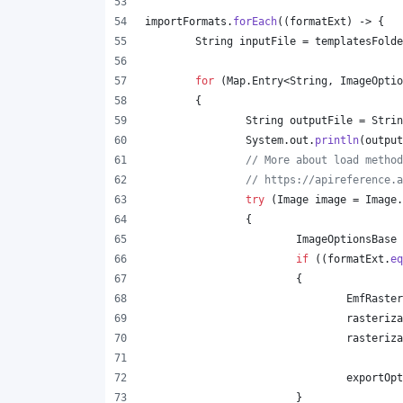
importFormats
.
forEach
((
formatExt
) -> {
String
inputFile
 = 
templatesFolde
for
 (
Map
.
Entry
<
String
, 
ImageOptio
	{
String
outputFile
 = 
Strin
System
.
out
.
println
(
output
// More about load method
// https://apireference.a
try
 (
Image
image
 = 
Image
.
		{
ImageOptionsBase
if
 ((
formatExt
.
eq
			{
EmfRaster
rasteriza
rasteriza
exportOpt
			}