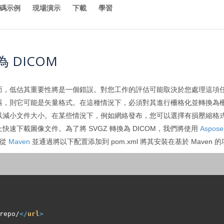
碼示例
現場演示
下載
學習
為 DICOM
而，低估其重要性將是一個錯誤。對您工作的評估可能取決於您處理這項
器，則它可能是矢量格式。在這種情況下，必須對其進行柵格化並轉換為
以減小文件大小。在某些情況下，例如網絡發布，您可以選擇有損壓縮格
速下載圖像文件。為了將 SVGZ 轉換為 DICOM，我們將使用
Aspose.
接從
Maven
並通過將以下配置添加到 pom.xml 將其安裝在基於 Maven 
repo/
</
url
>