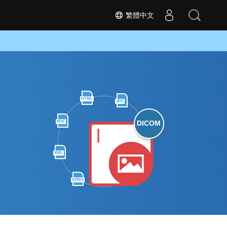
繁體中文
HTML
JPG
PDF
DICOM
XML
APNG