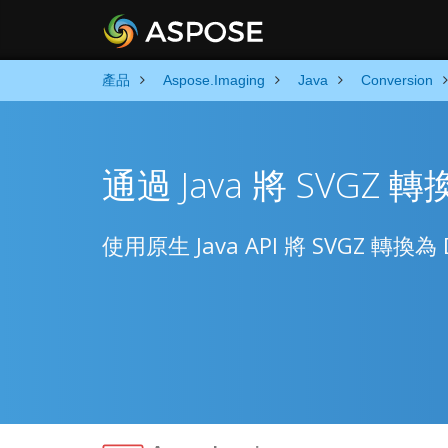
產品
Aspose.Imaging
Java
Conversion
通過 Java 將 SVGZ 轉
使用原生 Java API 將 SVGZ 