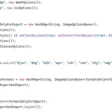
bp"
, 
new
WebPOptions
());
o"
, 
new
IcoOptions
());
OnlyForExport
 = 
new
HashMap
<
String
, 
ImageOptionsBase
>();
tions
());
tions
() {{ 
setTextAsLines
(
true
); 
setConvertTextBeziers
(
true
); }}
tions
());
5CanvasOptions
());
s
.
asList
(
"djvu"
, 
"dng"
, 
"dib"
, 
"eps"
, 
"cdr"
, 
"cmx"
, 
"otg"
, 
"odg"
oFormats
 = 
new
HashMap
<
String
, 
ImageOptionsBase
>(
formatsOnlyForE
ExportAndImport
);
st
<>(
formatsOnlyForImport
);
portAndImport
.
keySet
());