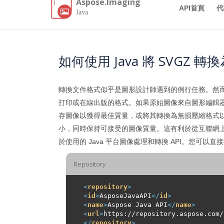
Aspose.Imaging
API首頁
代
Java
如何使用 Java 將 SVGZ 轉換
轉換文件格式似乎是圖形設計師遇到的例行任務。然
打印或在線出版的格式。如果原始圖像來自圖形編輯
存圖像以獲得最佳質量，或將其轉換為無損壓縮格式
小，同時保持可接受的圖像質量。這有利於從互聯網上快
於使用的 Java 平台圖像處理和轉換 API。您可以直
Repository
<
repository
>
<
id
>
AsposeJavaAPI
</
id
>
<
name
>
Aspose Java API
</
name
>
<
url
>
https://repository.aspose.com/
</
repository
>