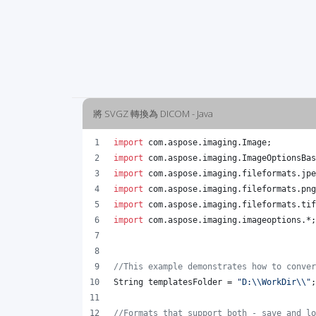
將 SVGZ 轉換為 DICOM - Java
import
com
.
aspose
.
imaging
.
Image
;
import
com
.
aspose
.
imaging
.
ImageOptionsBas
import
com
.
aspose
.
imaging
.
fileformats
.
jpe
import
com
.
aspose
.
imaging
.
fileformats
.
png
import
com
.
aspose
.
imaging
.
fileformats
.
tif
import
com
.
aspose
.
imaging
.
imageoptions
.*;
//This example demonstrates how to conver
String
templatesFolder
 = 
"D:
\\
WorkDir
\\
"
;
//Formats that support both - save and lo