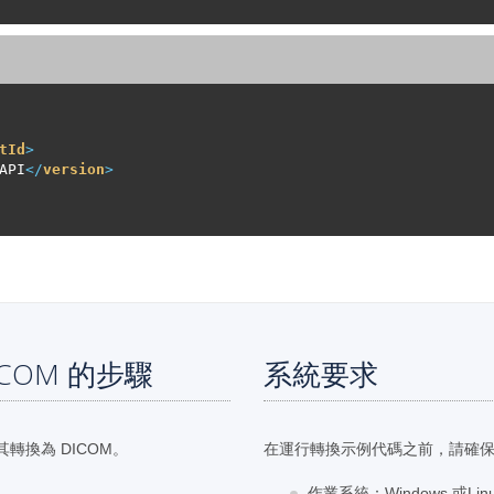
tId
>
API
</
version
>
DICOM 的步驟
系統要求
轉換為 DICOM。
在運行轉換示例代碼之前，請確
作業系統：Windows 或Lin