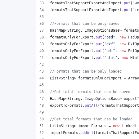
formatsThatSupportExportAndImport
.
put
(
"we
formatsThatSupportExportAndImport
.
put
(
"ic
//Formats that can be only saved
HashMap
<
String
, 
ImageOptionsBase
> 
formats
formatsOnlyForExport
.
put
(
"psd"
, 
new
PsdOp
formatsOnlyForExport
.
put
(
"dxf"
, 
new
DxfOp
formatsOnlyForExport
.
put
(
"pdf"
, 
new
PdfOp
formatsOnlyForExport
.
put
(
"html"
, 
new
Html
//Formats that can be only loaded
List
<
String
> 
formatsOnlyForImport
 = 
Array
//Get total formats that can be saved
HashMap
<
String
, 
ImageOptionsBase
> 
exportT
exportToFormats
.
putAll
(
formatsThatSupport
//Get total formats that can be loaded
List
<
String
> 
importFormats
 = 
new
LinkedLi
importFormats
.
addAll
(
formatsThatSupportEx