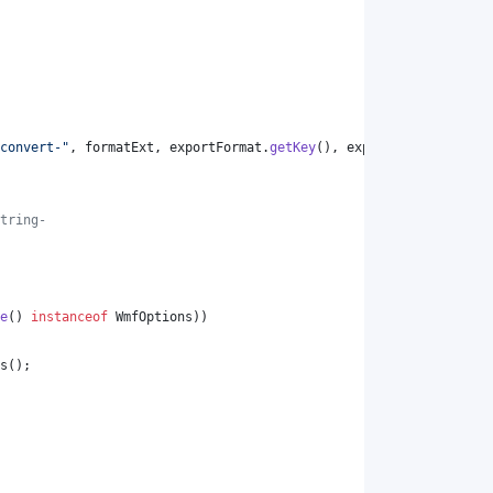
convert-"
, 
formatExt
, 
exportFormat
.
getKey
(), 
exportFormat
.
getKey
tring-
e
() 
instanceof
WmfOptions
))
s
();