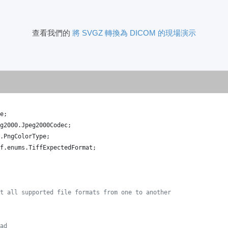
查看我們的
將 SVGZ 轉換為 DICOM 的現場演示
e
;
g2000
.
Jpeg2000Codec
;
.
PngColorType
;
f
.
enums
.
TiffExpectedFormat
;
t all supported file formats from one to another
ad