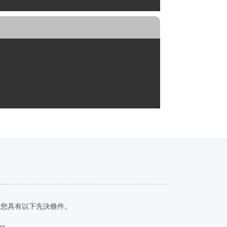
保您具有以下先決條件。
ux。