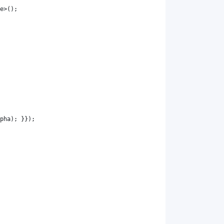
e
>();
pha
); }});