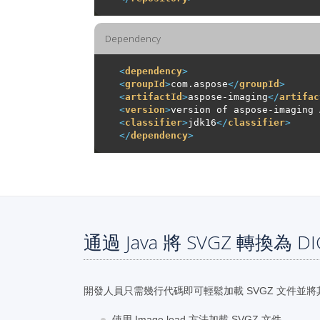
Dependency
<
dependency
>
<
groupId
>
com.aspose
</
groupId
>
<
artifactId
>
aspose-imaging
</
artifac
<
version
>
version of aspose-imaging 
<
classifier
>
jdk16
</
classifier
>
</
dependency
>
通過 Java 將 SVGZ 轉換為 
開發人員只需幾行代碼即可輕鬆加載 SVGZ 文件並將其
使用 Image.load 方法加載 SVGZ 文件