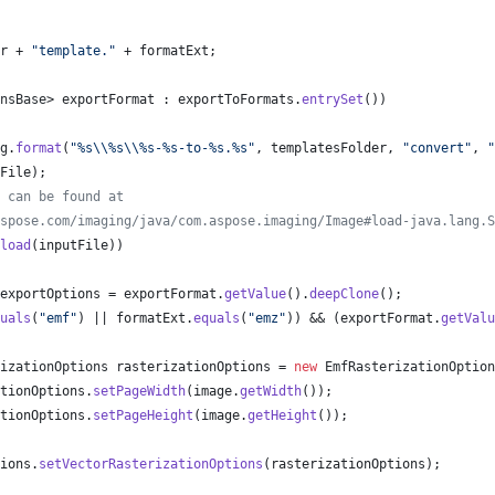
r
 + 
"template."
 + 
formatExt
;
nsBase
> 
exportFormat
 : 
exportToFormats
.
entrySet
())
g
.
format
(
"%s
\\
%s
\\
%s-%s-to-%s.%s"
, 
templatesFolder
, 
"convert"
, 
"
File
);
 can be found at
spose.com/imaging/java/com.aspose.imaging/Image#load-java.lang.S
load
(
inputFile
))
exportOptions
 = 
exportFormat
.
getValue
().
deepClone
();
uals
(
"emf"
) || 
formatExt
.
equals
(
"emz"
)) && (
exportFormat
.
getValu
izationOptions
rasterizationOptions
 = 
new
EmfRasterizationOption
tionOptions
.
setPageWidth
(
image
.
getWidth
());
tionOptions
.
setPageHeight
(
image
.
getHeight
());
ions
.
setVectorRasterizationOptions
(
rasterizationOptions
);