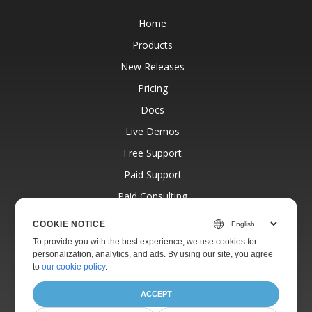
Home
Products
New Releases
Pricing
Docs
Live Demos
Free Support
Paid Support
Paid Consulting
Blog
COOKIE NOTICE
Websites
To provide you with the best experience, we use cookies for
personalization, analytics, and ads. By using our site, you agree
About
to
our cookie policy
.
ACCEPT