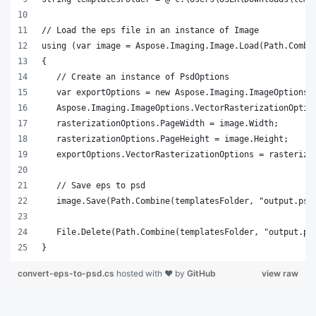
}
convert-eps-to-psd.cs
hosted with ❤ by
GitHub
view raw