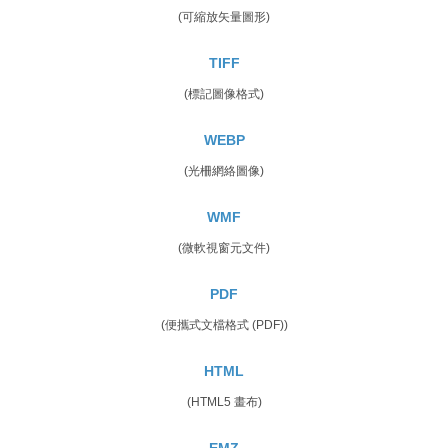
(可縮放矢量圖形)
TIFF
(標記圖像格式)
WEBP
(光柵網絡圖像)
WMF
(微軟視窗元文件)
PDF
(便攜式文檔格式 (PDF))
HTML
(HTML5 畫布)
EMZ