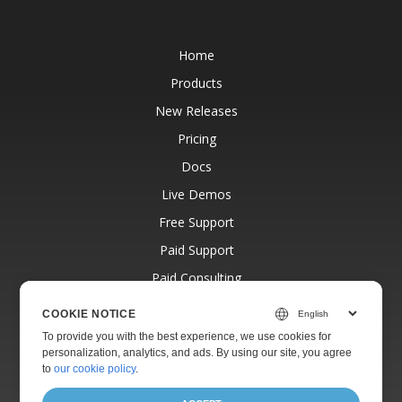
Home
Products
New Releases
Pricing
Docs
Live Demos
Free Support
Paid Support
Paid Consulting
Blog
COOKIE NOTICE
Websites
To provide you with the best experience, we use cookies for
personalization, analytics, and ads. By using our site, you agree
About
to
our cookie policy
.