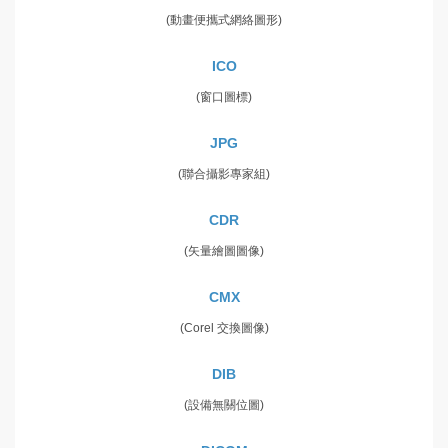
(動畫便攜式網絡圖形)
ICO
(窗口圖標)
JPG
(聯合攝影專家組)
CDR
(矢量繪圖圖像)
CMX
(Corel 交換圖像)
DIB
(設備無關位圖)