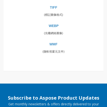
TIFF
(標記圖像格式)
WEBP
(光柵網絡圖像)
WMF
(微軟視窗元文件)
Subscribe to Aspose Product Updates
Get monthly newsletters & offers directly delivered to your