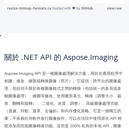
resize-bitmap-formats.cs
hosted with ❤ by
GitHub
view raw
關於 .NET API 的 Aspose.Imaging
Aspose.Imaging API 是一種圖像處理解決方案，用於在應用程序中
創建、修改、繪製或轉換圖像（照片）。它提供：跨平台的圖像處
理，包括但不限於各種圖像格式之間的轉換（包括統一的多頁或多
幀圖像處理）、繪圖等修改、使用圖形基元、轉換（調整大小、裁
剪、翻轉和旋轉） 、二值化、灰度、調整）、高級圖像處理功能
（過濾、抖動、遮罩、去偏斜）和內存優化策略。它是一個獨立的
庫，不依賴任何軟件進行圖像操作。可以在項目中使用原生 API 輕
鬆添加高性能圖像轉換功能。這些是 100% 私有的本地 API，圖像