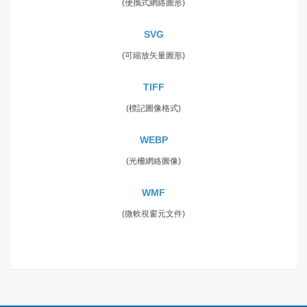
(便攜式網絡圖形)
SVG
(可縮放矢量圖形)
TIFF
(標記圖像格式)
WEBP
(光柵網絡圖像)
WMF
(微軟視窗元文件)