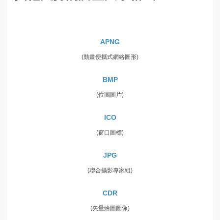
APNG
(動畫便攜式網絡圖形)
BMP
(位圖圖片)
ICO
(窗口圖標)
JPG
(聯合攝影專家組)
CDR
(矢量繪圖圖像)