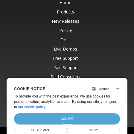
Home
Products
New Releases
Pricing
Docs
Live Demos
Free Support
Paid Support
Paid Consulting
Blog
COOKIE NOTICE
Websites
To provide you with the best experience, we use cookies for
personalization, analytics, and ads. By using our site, you agree
About
to
our cookie policy
.
ACCEPT
CUSTOMIZE
DENY