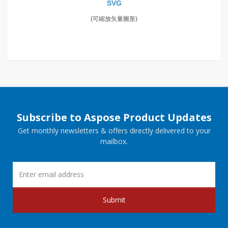
SVG
(可縮放矢量圖形)
Subscribe to Aspose Product Updates
Get monthly newsletters & offers directly delivered to your
mailbox.
Submit