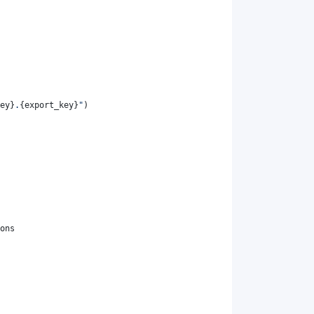
ey
}
.
{
export_key
}
"
)
ons