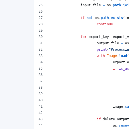
input_file
=
os
.
path
.
joi
if
not
os
.
path
.
exists
(
in
continue
for
export_key
, 
export_v
output_file
=
os
print
(
"Processin
with
Image
.
load
(
export_o
if
is_as
image
.
sa
if
delete_output
os
.
remov