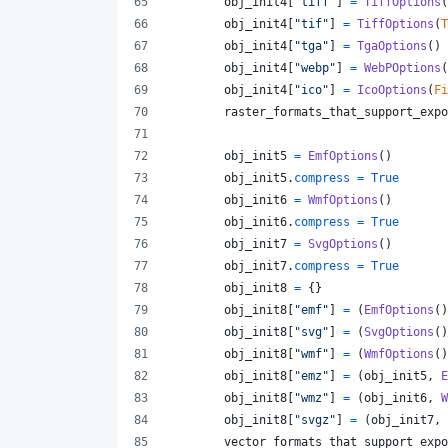
obj_init4
[
"tiff"
] 
=
TiffOptions
(
obj_init4
[
"tif"
] 
=
TiffOptions
(
T
obj_init4
[
"tga"
] 
=
TgaOptions
()
obj_init4
[
"webp"
] 
=
WebPOptions
(
obj_init4
[
"ico"
] 
=
IcoOptions
(
Fi
raster_formats_that_support_expo
obj_init5
=
EmfOptions
()
obj_init5
.
compress
=
True
obj_init6
=
WmfOptions
()
obj_init6
.
compress
=
True
obj_init7
=
SvgOptions
()
obj_init7
.
compress
=
True
obj_init8
=
 {}
obj_init8
[
"emf"
] 
=
 (
EmfOptions
()
obj_init8
[
"svg"
] 
=
 (
SvgOptions
()
obj_init8
[
"wmf"
] 
=
 (
WmfOptions
()
obj_init8
[
"emz"
] 
=
 (
obj_init5
, 
E
obj_init8
[
"wmz"
] 
=
 (
obj_init6
, 
W
obj_init8
[
"svgz"
] 
=
 (
obj_init7
, 
vector_formats_that_support_expo