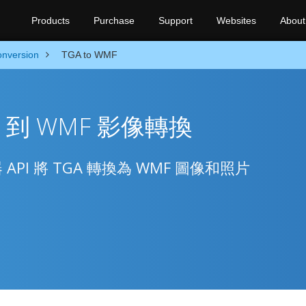
Products
Purchase
Support
Websites
About
nversion
TGA to WMF
GA 到 WMF 影像轉換
API 將 TGA 轉換為 WMF 圖像和照片