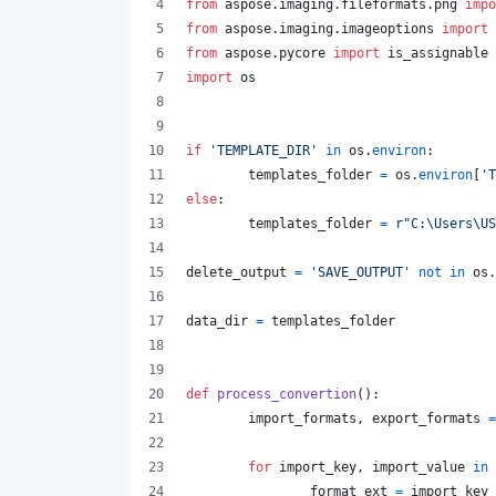
from
aspose
.
imaging
.
fileformats
.
png
impo
from
aspose
.
imaging
.
imageoptions
import
from
aspose
.
pycore
import
is_assignable
import
os
if
'TEMPLATE_DIR'
in
os
.
environ
:
templates_folder
=
os
.
environ
[
'T
else
:
templates_folder
=
r"C:\Users\US
delete_output
=
'SAVE_OUTPUT'
not
in
os
.
data_dir
=
templates_folder
def
process_convertion
():
import_formats
, 
export_formats
=
for
import_key
, 
import_value
in
format_ext
=
import_key