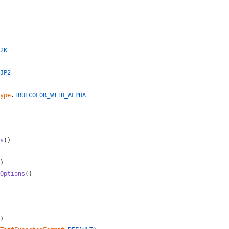
2K
JP2
ype
.
TRUECOLOR_WITH_ALPHA
s
()
)
Options
()
)