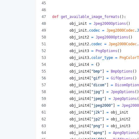
def
get_available_image_formats
():
obj_init
=
Jpeg2000Options
()
obj_init
.
codec
=
Jpeg2000Codec
.
J
obj_init2
=
Jpeg2000Options
()
obj_init2
.
codec
=
Jpeg2000Codec
.
obj_init3
=
PngOptions
()
obj_init3
.
color_type
=
PngColorT
obj_init4
=
 {}
obj_init4
[
"bmp"
] 
=
BmpOptions
()
obj_init4
[
"gif"
] 
=
GifOptions
()
obj_init4
[
"dicom"
] 
=
DicomOption
obj_init4
[
"jpg"
] 
=
JpegOptions
()
obj_init4
[
"jpeg"
] 
=
JpegOptions
(
obj_init4
[
"jpeg2000"
] 
=
Jpeg2000
obj_init4
[
"j2k"
] 
=
obj_init
obj_init4
[
"jp2"
] 
=
obj_init2
obj_init4
[
"png"
] 
=
obj_init3
obj_init4
[
"apng"
] 
=
ApngOptions
(