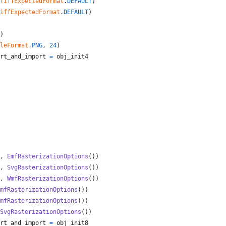
TiffExpectedFormat
.
DEFAULT
)
iffExpectedFormat
.
DEFAULT
)
)
leFormat
.
PNG
, 
24
)
rt_and_import
=
obj_init4
, 
EmfRasterizationOptions
())
, 
SvgRasterizationOptions
())
, 
WmfRasterizationOptions
())
mfRasterizationOptions
())
mfRasterizationOptions
())
SvgRasterizationOptions
())
rt_and_import
=
obj_init8