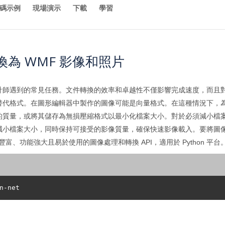
碼示例
現場演示
下載
學習
 轉換為 WMF 影像和照片
計師遇到的常見任務。文件轉換的效率和卓越性不僅影響完成速度，而且
替代格式。在圖形編輯器中製作的圖像可能是向量格式。在這種情況下，
的質量，或將其儲存為無損壓縮格式以最小化檔案大小。對於必須減小檔
小檔案大小，同時保持可接受的影像質量，確保快速影像載入。要將圖像和照
能豐富、功能強大且易於使用的圖像處理和轉換 API，適用於 Python