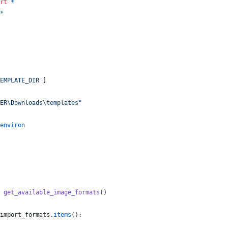
rt
*
*
EMPLATE_DIR'
]
ER\Downloads\templates"
environ
get_available_image_formats
()
import_formats
.
items
():