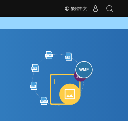
繁體中文
HTML
JPG
PDF
WMF
XML
APNG