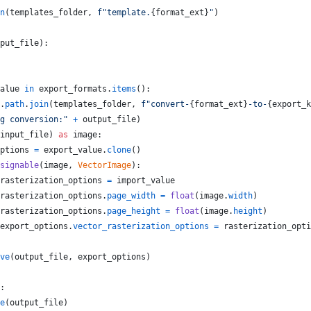
n
(
templates_folder
, 
f"template.
{
format_ext
}
"
)
put_file
):
alue
in
export_formats
.
items
():
.
path
.
join
(
templates_folder
, 
f"convert-
{
format_ext
}
-to-
{
export_k
g conversion:"
+
output_file
)
input_file
) 
as
image
:
ptions
=
export_value
.
clone
()
signable
(
image
, 
VectorImage
):
rasterization_options
=
import_value
rasterization_options
.
page_width
=
float
(
image
.
width
)
rasterization_options
.
page_height
=
float
(
image
.
height
)
export_options
.
vector_rasterization_options
=
rasterization_opti
ve
(
output_file
, 
export_options
)
:
e
(
output_file
)