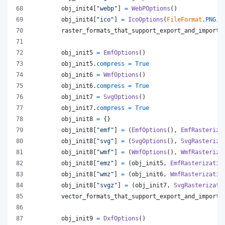
obj_init4
[
"webp"
] 
=
WebPOptions
()
obj_init4
[
"ico"
] 
=
IcoOptions
(
FileFormat
.
PNG
, 
raster_formats_that_support_export_and_import
obj_init5
=
EmfOptions
()
obj_init5
.
compress
=
True
obj_init6
=
WmfOptions
()
obj_init6
.
compress
=
True
obj_init7
=
SvgOptions
()
obj_init7
.
compress
=
True
obj_init8
=
 {}
obj_init8
[
"emf"
] 
=
 (
EmfOptions
(), 
EmfRasteriza
obj_init8
[
"svg"
] 
=
 (
SvgOptions
(), 
SvgRasteriza
obj_init8
[
"wmf"
] 
=
 (
WmfOptions
(), 
WmfRasteriza
obj_init8
[
"emz"
] 
=
 (
obj_init5
, 
EmfRasterizatio
obj_init8
[
"wmz"
] 
=
 (
obj_init6
, 
WmfRasterizatio
obj_init8
[
"svgz"
] 
=
 (
obj_init7
, 
SvgRasterizati
vector_formats_that_support_export_and_import
obj_init9
=
DxfOptions
()