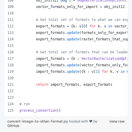
obj_init12
[
"odg"
] 
=
OdgRasterizationOptions
()
vector_formats_only_for_import
=
obj_init12
# Get total set of formats to what we can expo
export_formats
=
 {
k
: 
v
[
0
] 
for
k
, 
v
in
vector_f
export_formats
.
update
(
formats_only_for_export
)
export_formats
.
update
(
raster_formats_that_supp
# Get total set of formats that can be loaded
import_formats
=
 {
k
 : 
VectorRasterizationOptio
import_formats
.
update
(
vector_formats_only_for_
import_formats
.
update
({
k
 : 
v
[
1
] 
for
k
, 
v
in
ve
return
import_formats
, 
export_formats
# run
process_convertion
()
convert-image-to-other-format.py
hosted with ❤ by
view raw
GitHub