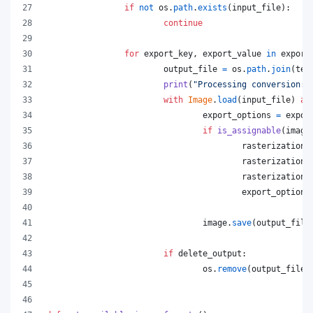
if
not
os
.
path
.
exists
(
input_file
):
continue
for
export_key
, 
export_value
in
export
output_file
=
os
.
path
.
join
(
tem
print
(
"Processing conversion:"
with
Image
.
load
(
input_file
) 
as
export_options
=
expor
if
is_assignable
(
image
rasterization_
rasterization_
rasterization_
export_options
image
.
save
(
output_file
if
delete_output
:
os
.
remove
(
output_file
)