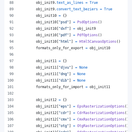
obj_init9
.
text_as_lines
=
True
obj_init9
.
convert_text_beziers
=
True
obj_init10
=
 {}
obj_init10
[
"psd"
] 
=
PsdOptions
()
obj_init10
[
"dxf"
] 
=
obj_init9
obj_init10
[
"pdf"
] 
=
PdfOptions
()
obj_init10
[
"html"
] 
=
Html5CanvasOptions
()
formats_only_for_export
=
obj_init10
obj_init11
=
 {}
obj_init11
[
"djvu"
] 
=
None
obj_init11
[
"dng"
] 
=
None
obj_init11
[
"dib"
] 
=
None
formats_only_for_import
=
obj_init11
obj_init12
=
 {}
obj_init12
[
"eps"
] 
=
EpsRasterizationOptions
()
obj_init12
[
"cdr"
] 
=
CdrRasterizationOptions
()
obj_init12
[
"cmx"
] 
=
CmxRasterizationOptions
()
obj_init12
[
"otg"
] 
=
OtgRasterizationOptions
()