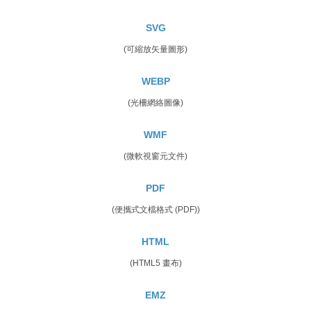
SVG
(可縮放矢量圖形)
WEBP
(光柵網絡圖像)
WMF
(微軟視窗元文件)
PDF
(便攜式文檔格式 (PDF))
HTML
(HTML5 畫布)
EMZ