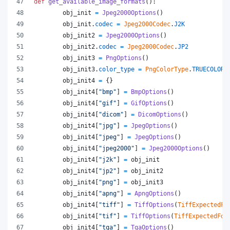
def
get_available_image_formats
():
obj_init
=
Jpeg2000Options
()
obj_init
.
codec
=
Jpeg2000Codec
.
J2K
obj_init2
=
Jpeg2000Options
()
obj_init2
.
codec
=
Jpeg2000Codec
.
JP2
obj_init3
=
PngOptions
()
obj_init3
.
color_type
=
PngColorType
.
TRUECOLOR_
obj_init4
=
 {}
obj_init4
[
"bmp"
] 
=
BmpOptions
()
obj_init4
[
"gif"
] 
=
GifOptions
()
obj_init4
[
"dicom"
] 
=
DicomOptions
()
obj_init4
[
"jpg"
] 
=
JpegOptions
()
obj_init4
[
"jpeg"
] 
=
JpegOptions
()
obj_init4
[
"jpeg2000"
] 
=
Jpeg2000Options
()
obj_init4
[
"j2k"
] 
=
obj_init
obj_init4
[
"jp2"
] 
=
obj_init2
obj_init4
[
"png"
] 
=
obj_init3
obj_init4
[
"apng"
] 
=
ApngOptions
()
obj_init4
[
"tiff"
] 
=
TiffOptions
(
TiffExpectedFo
obj_init4
[
"tif"
] 
=
TiffOptions
(
TiffExpectedFor
obj_init4
[
"tga"
] 
=
TgaOptions
()