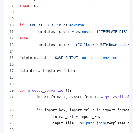
import
os
if
'TEMPLATE_DIR'
in
os
.
environ
:
templates_folder
=
os
.
environ
[
'TEMPLATE_DIR'
]
else
:
templates_folder
=
r"C:\Users\USER\Downloads\t
delete_output
=
'SAVE_OUTPUT'
not
in
os
.
environ
data_dir
=
templates_folder
def
process_convertion
():
import_formats
, 
export_formats
=
get_available
for
import_key
, 
import_value
in
import_formats
format_ext
=
import_key
input_file
=
os
.
path
.
join
(
templates_fo