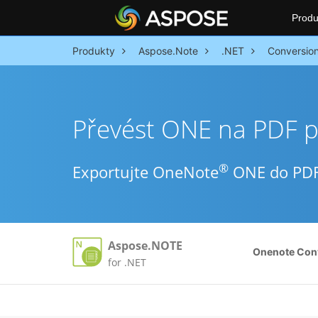
Produ
Produkty
Aspose.Note
.NET
Conversio
Převést ONE na PDF 
®
Exportujte OneNote
ONE do PDF 
Aspose.NOTE
Onenote Con
for .NET