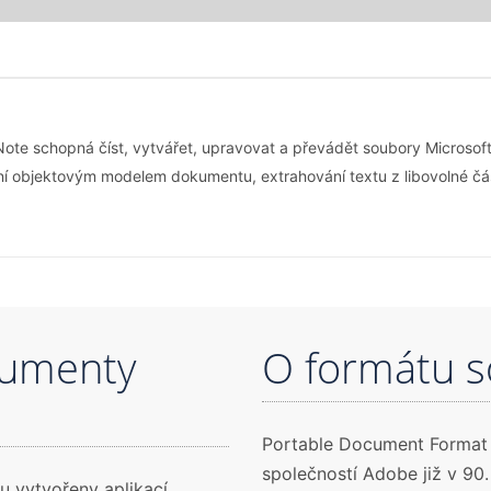
e schopná číst, vytvářet, upravovat a převádět soubory Microsoft
í objektovým modelem dokumentu, extrahování textu z libovolné část
kumenty
O formátu 
Portable Document Format 
společností Adobe již v 90.
 vytvořeny aplikací