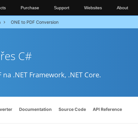
cts
Purchase
Support
Websites
About
n
ONE to PDF Conversion
přes C#
na .NET Framework, .NET Core.
verter
Documentation
Source Code
API Reference