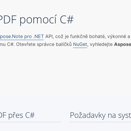
 PDF pomocí C#
pose.Note pro .NET
API, což je funkčně bohaté, výkonné a
rmu C#. Otevřete správce balíčků
NuGet
, vyhledejte
Aspose
DF přes C#
Požadavky na sys