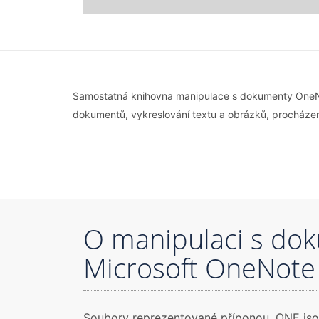
Samostatná knihovna manipulace s dokumenty OneNot
dokumentů, vykreslování textu a obrázků, procházen
O manipulaci s do
Microsoft OneNote
Soubory reprezentované příponou .ONE jsou