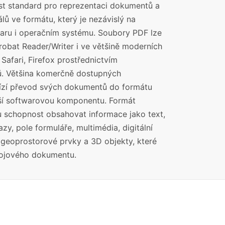
st standard pro reprezentaci dokumentů a
álů ve formátu, který je nezávislý na
waru i operačním systému. Soubory PDF lze
robat Reader/Writer i ve většině moderních
 Safari, Firefox prostřednictvím
ů. Většina komerčně dostupných
ízí převod svých dokumentů do formátu
ší softwarovou komponentu. Formát
 schopnost obsahovat informace jako text,
y, pole formuláře, multimédia, digitální
, geoprostorové prvky a 3D objekty, které
rojového dokumentu.