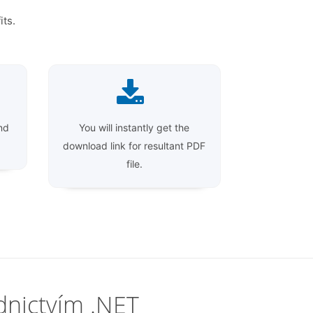
its.
nd
You will instantly get the
download link for resultant PDF
file.
nictvím .NET