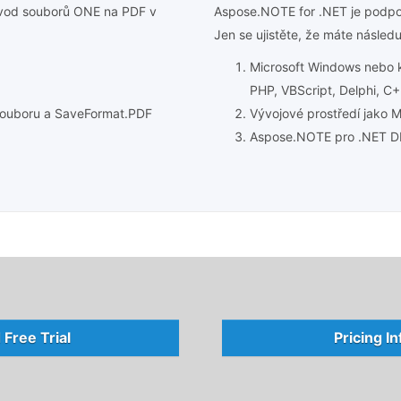
evod souborů ONE na PDF v
Aspose.NOTE for .NET je podpo
Jen se ujistěte, že máte následu
Microsoft Windows nebo 
PHP, VBScript, Delphi, C
souboru a SaveFormat.PDF
Vývojové prostředí jako Mi
Aspose.NOTE pro .NET D
Free Trial
Pricing I