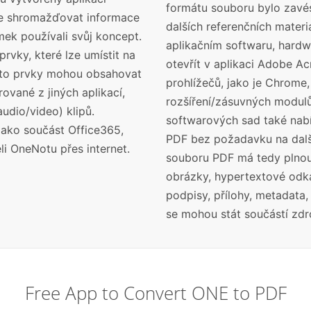
formátu souboru bylo zavé
e shromažďovat informace
dalších referenčních materi
ek používali svůj koncept.
aplikačním softwaru, hard
vky, které lze umístit na
otevřít v aplikaci Adobe Ac
yto prvky mohou obsahovat
prohlížečů, jako je Chrome,
rované z jiných aplikací,
rozšíření/zásuvných modul
udio/video) klipů.
softwarových sad také nab
 jako součást Office365,
PDF bez požadavku na dal
li OneNotu přes internet.
souboru PDF má tedy plnou
obrázky, hypertextové odkaz
podpisy, přílohy, metadata
se mohou stát součástí zd
Free App to Convert ONE to PDF