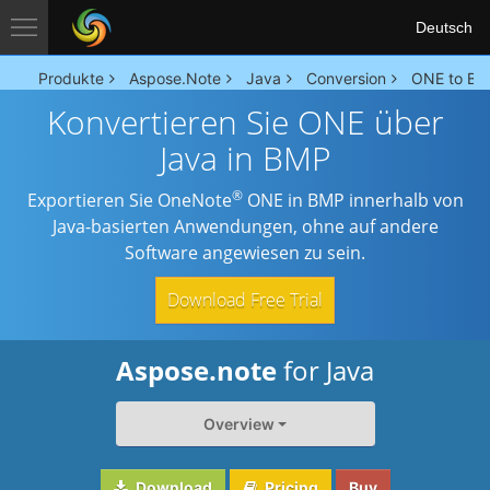
Deutsch
Produkte
Aspose.Note
Java
Conversion
ONE to BM
Konvertieren Sie ONE über
Java in BMP
®
Exportieren Sie OneNote
ONE in BMP innerhalb von
Java-basierten Anwendungen, ohne auf andere
Software angewiesen zu sein.
Download Free Trial
Aspose.note
for Java
Overview
Download
Pricing
Buy