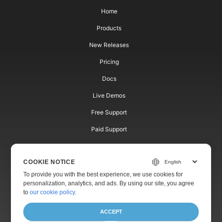
Home
Products
New Releases
Pricing
Docs
Live Demos
Free Support
Paid Support
Paid Consulting
COOKIE NOTICE
Blog
To provide you with the best experience, we use cookies for
Websites
personalization, analytics, and ads. By using our site, you agree
to
our cookie policy
.
About
ACCEPT