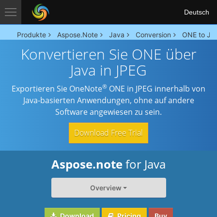
Deutsch
Produkte
Aspose.Note
Java
Conversion
ONE to JP
Konvertieren Sie ONE über
Java in JPEG
®
Exportieren Sie OneNote
ONE in JPEG innerhalb von
Java-basierten Anwendungen, ohne auf andere
Software angewiesen zu sein.
Download Free Trial
Aspose.note
for Java
Overview
Download
Pricing
Buy