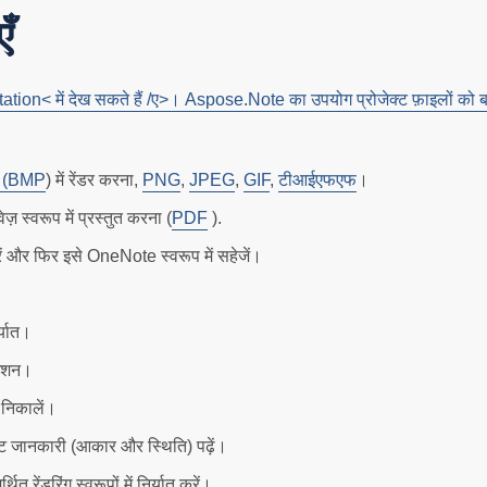
ँ
ion< में देख सकते हैं /ए>। Aspose.Note का उपयोग प्रोजेक्ट फ़ाइलों को बना
 (
BMP
) में रेंडर करना,
PNG
,
JPEG
,
GIF
,
टीआईएफएफ
।
 स्वरूप में प्रस्तुत करना (
PDF
).
रें और फिर इसे OneNote स्वरूप में सहेजें।
र्यात।
गेशन।
 निकालें।
ेआउट जानकारी (आकार और स्थिति) पढ़ें।
 रेंडरिंग स्वरूपों में निर्यात करें।