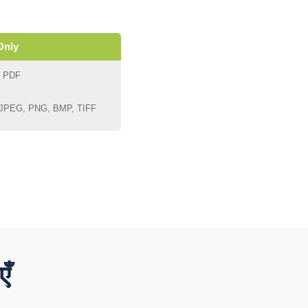
Only
PDF
JPEG, PNG, BMP, TIFF
ँ