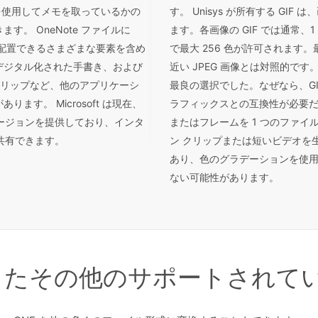
帳を使用してメモを取っているかの
す。 Unisys が所有する GI
。 OneNote ファイルに
ます。各画像の GIF では通常、
配置できるさまざまな要素を含め
で最大 256 色が許可されます。
デジタル化された手書き、および
近い JPEG 画像とは対照的で
 クリップなど、他のアプリケーシ
最良の選択でした。なぜなら、G
す。 Microsoft は現在、
ラフィックスとの互換性が必要だっ
イン バージョンを提供しており、インタ
またはフレームを 1 つのファ
 を共有できます。
ン クリップまたは短いビデオを生
あり、色のグラデーションを使
ない可能性があります。
用したその他のサポートされてい