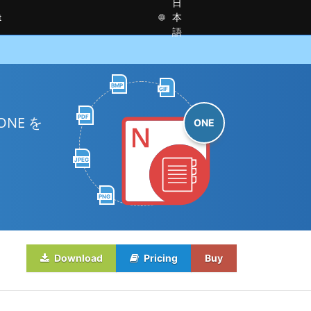
日
t
本
語
BMP
GIF
PDF
ONE を
ONE
JPEG
PNG
Download
Pricing
Buy