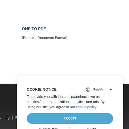
ONE TO PDF
(Portable Document Format)
COOKIE NOTICE
To provide you with the best experience, we use
cookies for personalization, analytics, and ads. By
using our site, you agree to
our cookie policy
.
ulting
Blog
Websites
About
ACCEPT