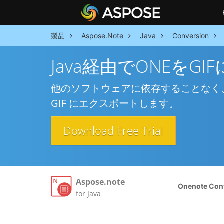
製品
Aspose.Note
Java
Conversion
Java経由でONEをGI
他のソフトウェアに依存することなく、Ja
GIF にエクスポートします。
Download Free Trial
Aspose.note
Onenote Con
for Java