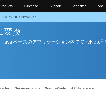
Products
Purchase
Support
Websites
Abou
ONE to GIF Conversion
Fに変換
®
va ベースのアプリケーション内で OneNote
verter
Documentation
Source Code
API Reference