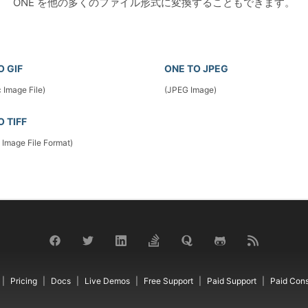
ONE を他の多くのファイル形式に変換することもできます。
O GIF
ONE TO JPEG
 Image File)
(JPEG Image)
O TIFF
 Image File Format)
Pricing
Docs
Live Demos
Free Support
Paid Support
Paid Cons