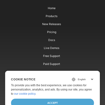
Home
Products
New Releases
Pricing
Docs
Live Demos
Free Support
Paid Support
Paid Consulting
COOKIE NOTICE
Blog
To provide you with the best experience, we use cookies for
Websites
personalization, analytics, and ads. By using our site, you agree
to
our cookie policy
.
About
ACCEPT