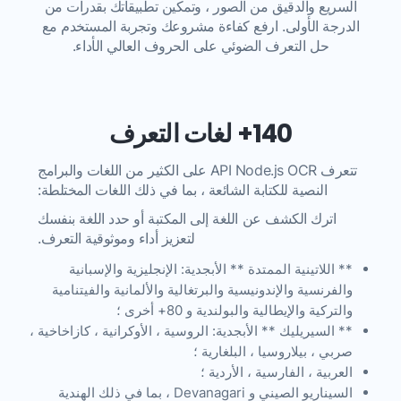
السريع والدقيق من الصور ، وتمكين تطبيقاتك بقدرات من
الدرجة الأولى. ارفع كفاءة مشروعك وتجربة المستخدم مع
حل التعرف الضوئي على الحروف العالي الأداء.
140+ لغات التعرف
تتعرف API Node.js OCR على الكثير من اللغات والبرامج
النصية للكتابة الشائعة ، بما في ذلك اللغات المختلطة:
اترك الكشف عن اللغة إلى المكتبة أو حدد اللغة بنفسك
لتعزيز أداء وموثوقية التعرف.
** اللاتينية الممتدة ** الأبجدية: الإنجليزية والإسبانية
والفرنسية والإندونيسية والبرتغالية والألمانية والفيتنامية
والتركية والإيطالية والبولندية و 80+ أخرى ؛
** السيريليك ** الأبجدية: الروسية ، الأوكرانية ، كازاخاخية ،
صربي ، بيلاروسيا ، البلغارية ؛
العربية ، الفارسية ، الأردية ؛
السيناريو الصيني و Devanagari ، بما في ذلك الهندية