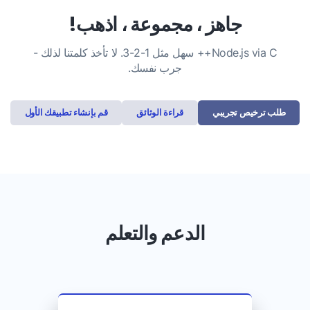
جاهز ، مجموعة ، اذهب!
Node.js via C++ سهل مثل 1-2-3. لا تأخذ كلمتنا لذلك -
جرب نفسك.
طلب ترخيص تجريبي
قراءة الوثائق
قم بإنشاء تطبيقك الأول
الدعم والتعلم