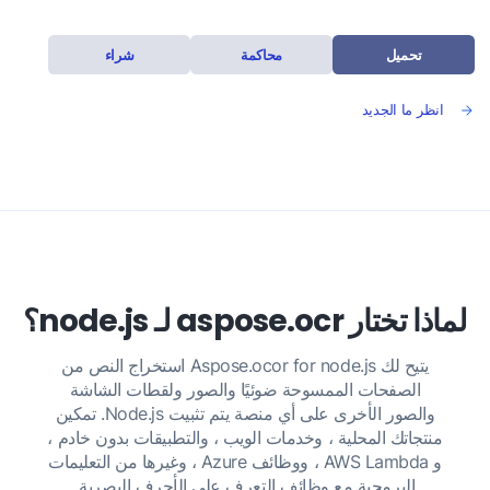
تحميل
محاكمة
شراء
انظر ما الجديد
لماذا تختار aspose.ocr لـ node.js؟
يتيح لك Aspose.ocor for node.js استخراج النص من
الصفحات الممسوحة ضوئيًا والصور ولقطات الشاشة
والصور الأخرى على أي منصة يتم تثبيت Node.js. تمكين
منتجاتك المحلية ، وخدمات الويب ، والتطبيقات بدون خادم ،
و AWS Lambda ، ووظائف Azure ، وغيرها من التعليمات
البرمجية مع وظائف التعرف على الأحرف البصرية.