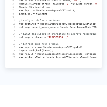
let
stream
=
Module
.
FS
.
open
(
filename
,
"w+"
);
Module
.
FS
.
write
(
stream
,
fileData
,
0
,
fileData
.
length
,
0
);
Module
.
FS
.
close
(
stream
);
var
input
=
Module
.
WasmAsposeOCRInput
();
input
.
url
=
filename
;
// Analyze tabular structures
var
settings
=
Module
.
WasmAsposeOCRRecognitionSettings
();
settings
.
detect_areas_mode
=
Module
.
DetectAreasMode
.
TABLE
;
// Limit the subset of characters to improve recognition accur
settings
.
alphabet
=
"1234567890.,;"
;
// Extract text from a table
var
inputs
=
new
Module
.
WasmAsposeOCRInputs
();
inputs
.
push_back
(
input
);
var
result
=
Module
.
AsposeOCRRecognize
(
inputs
,
settings
);
var
editableText
=
Module
.
AsposeOCRSerializeResult
(
result
,
Mod