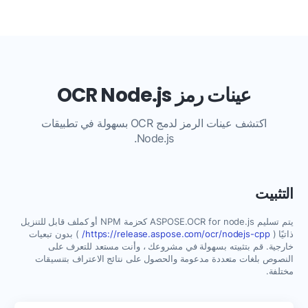
عينات رمز OCR Node.js
اكتشف عينات الرمز لدمج OCR بسهولة في تطبيقات
Node.js.
التثبيت
يتم تسليم ASPOSE.OCR for node.js كحزمة NPM أو كملف قابل للتنزيل
ذاتيًا (
https://release.aspose.com/ocr/nodejs-cpp/
) بدون تبعيات
خارجية. قم بتثبيته بسهولة في مشروعك ، وأنت مستعد للتعرف على
النصوص بلغات متعددة مدعومة والحصول على نتائج الاعتراف بتنسيقات
مختلفة.