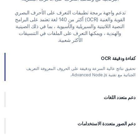
تدعم واجهة برمجة تطبيقات التعرف على الأحرف البصري
القوية والغنية (OCR) أكثر من 140 لغة تعتمد على البرامج
النصية اللاتينية والسيريلية والآسيوية ، بما في ذلك الصينية
والهندية ، ويمكنها التعرف على الملفات في التنسيقات
الأكثر شعبية.
كفاءة ودقيقة OCR
تحقيق نتائج عالية السرعة ودقيقة على الحروف المعروفة التعريف
الجنائية مع تقنية Advanced Node.js.
دعم متعدد اللغات
التعرف على النص في أكثر من 140 لغة ، بما في ذلك البرامج النصية
اللاتينية والسيلية والعربية والفارسية والإنشارية والصينية ، وضمان التنوع
لتطبيقات Node.js.
دعم الصور متعددة الاستخدامات
معالجة الصور من الماسحات الضوئية والكاميرات والهواتف الذكية دون