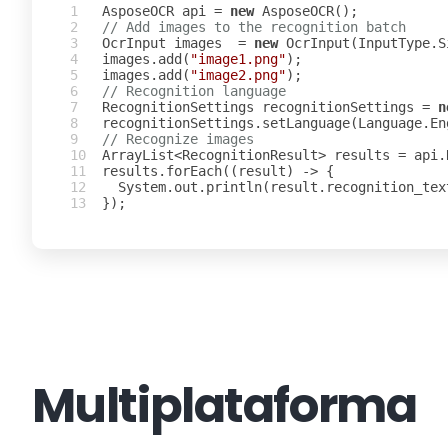
AsposeOCR
api
=
new
AsposeOCR
();
// Add images to the recognition batch
OcrInput
images
=
new
OcrInput
(
InputType
.
S
images
.
add
(
"image1.png"
);
images
.
add
(
"image2.png"
);
// Recognition language
RecognitionSettings
recognitionSettings
=
n
recognitionSettings
.
setLanguage
(
Language
.
En
// Recognize images
ArrayList
<
RecognitionResult
>
results
=
api
.
results
.
forEach
((
result
)
->
{
System
.
out
.
println
(
result
.
recognition_tex
});
Multiplataforma