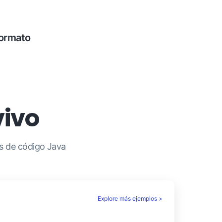
 en idiomas mixtos, como
/inglés e cirílico/inglés.
formato
o del texto, detectar la estructura
rfección el texto independientemente
vivo
as de código Java
Explore más ejemplos >