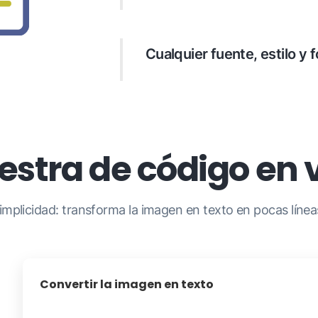
Reconocer documentos escritos
chino/inglés, árabe/francés, hindi
Cualquier fuente, estilo y 
Preservar con precisión el diseñ
de la tabla y reconocer a la pe
de los estilos de fuente.
stra de código en 
implicidad: transforma la imagen en texto en pocas líne
Convertir la imagen en texto