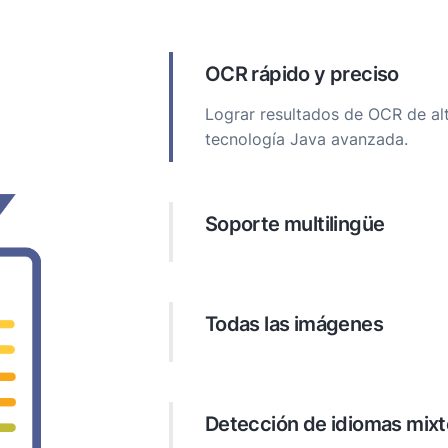
OCR rápido y preciso
Lograr resultados de OCR de al
tecnología Java avanzada.
Soporte multilingüe
Reconocer el texto en más de 14
cirílico, árabe, persa, indic, chi
guiones.
Todas las imágenes
Procese imágenes de varias fue
teléfonos inteligentes.
Detección de idiomas mix