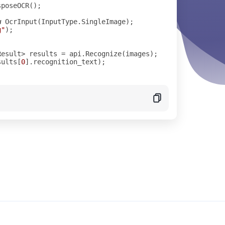
sposeOCR
();
w
OcrInput
(
InputType
.
SingleImage
);
g"
);
Result
>
results
=
api
.
Recognize
(
images
);
sults
[
0
].
recognition_text
);