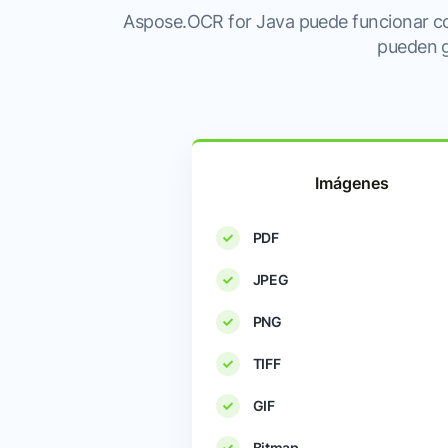
Aspose.OCR for Java puede funcionar c
pueden g
Imágenes
PDF
JPEG
PNG
TIFF
GIF
Bitmap