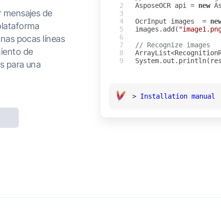
AsposeOCR
api
=
new
A
r mensajes de
OcrInput
images
=
ne
plataforma
images
.
add
(
"image1.pn
unas pocas líneas
// Recognize images
miento de
ArrayList
<
Recognition
System
.
out
.
println
(
re
es para una
>
Installation manual