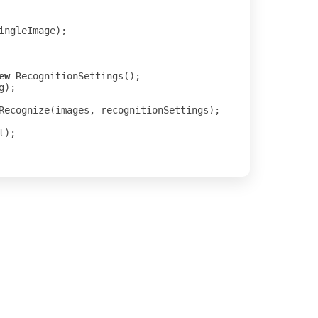
ingleImage
);
ew
RecognitionSettings
();
g
);
Recognize
(
images
,
recognitionSettings
);
t
);