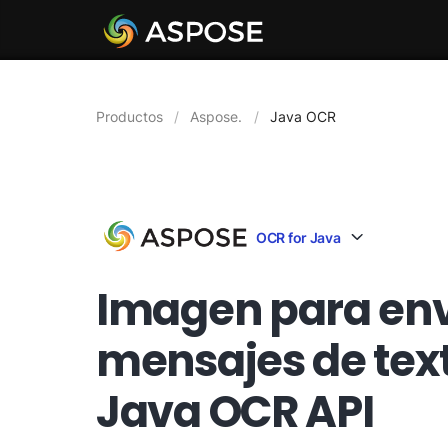
Productos
Aspose.
Java OCR
OCR for Java
Imagen para env
mensajes de tex
Java OCR API