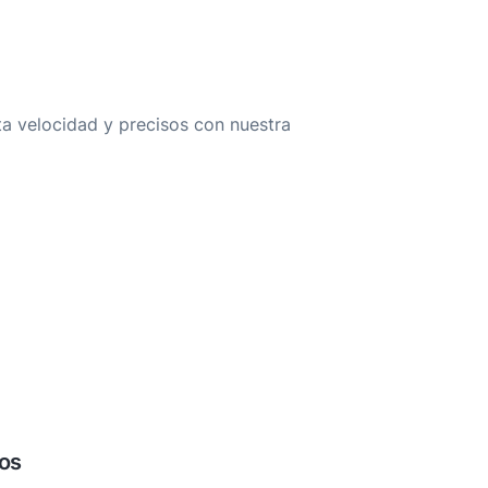
ta velocidad y precisos con nuestra
0 idiomas, incluidos inglés, francés,
no, japonés, coreano, tamil y otros
ntes, como escáneres, cámaras y
tos