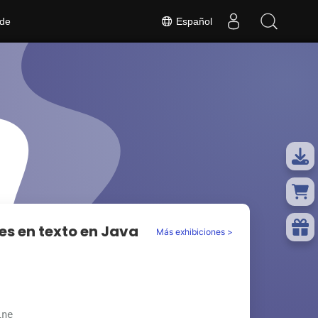
 de
Español
s en texto en Java
Más exhibiciones >
ine