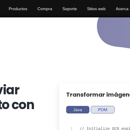
Productos
Compra
Soporte
Sitios web
Acerca
iar
Transformar imágene
to con
Java
POM
// Initialize OCR eng