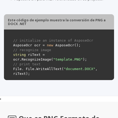
Este código de ejemplo muestra la conversión de PNG a
DOCX .NET
// initialize an instance of AsposeOcr
AsposeOcr
ocr
=
new
AsposeOcr
();
// recognize image
string
riText
=
ocr
.
RecognizeImage
(
"template.PNG"
);
// print text
File
.
File
.
WriteAllText
(
"document.DOCX"
,
riText
);