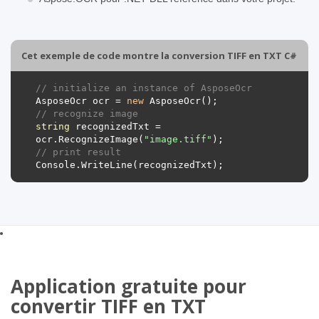
Cet exemple de code montre la conversion TIFF en TXT C#
// initialize an instance of AsposeOcr
AsposeOcr
ocr
=
new
AsposeOcr
();
// recognize image
string
recognizedTxt
=
ocr
.
RecognizeImage
(
"image.tiff"
);
// print result
Console
.
WriteLine
(
recognizedTxt
);
Application gratuite pour
convertir TIFF en TXT