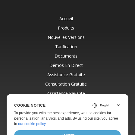
Accueil
Produits
Nouvelles Versions
Tarification
Documents
Démos En Direct
Assistance Gratuite
Consultation Gratuite
Assistance Payante
Blog
COOKIE NOTICE
Sites Web
To provide you with the best experience, we use cookies for
personalization, analytics, and ads. By using our site, you agree
À Propos
to
our cookie policy
.