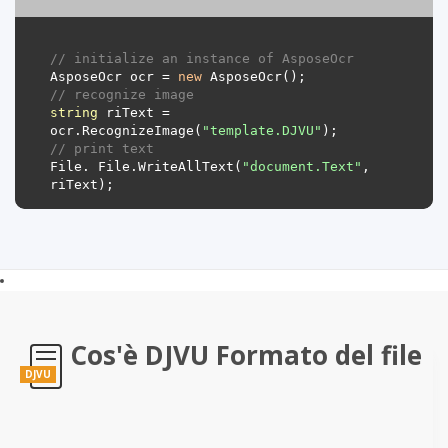
// initialize an instance of AsposeOcr
AsposeOcr
ocr
=
new
AsposeOcr
();
// recognize image
string
riText
=
ocr
.
RecognizeImage
(
"template.DJVU"
);
// print text
File
.
File
.
WriteAllText
(
"document.Text"
,
riText
);
Cos'è DJVU Formato del file
DJVU