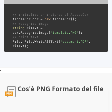
// initialize an instance of AsposeOcr
AsposeOcr
ocr
=
new
AsposeOcr
();
// recognize image
string
riText
=
ocr
.
RecognizeImage
(
"template.PNG"
);
// print text
File
.
File
.
WriteAllText
(
"document.PDF"
,
riText
);
Cos'è PNG Formato del file
PNG