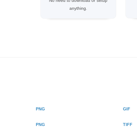
No need to download or setup
anything.
PNG
GIF
PNG
TIFF