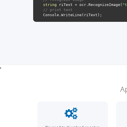
string
riText
=
ocr
.
RecognizeImage
(
"t
// print text
Console
.
WriteLine
(
riText
);
A