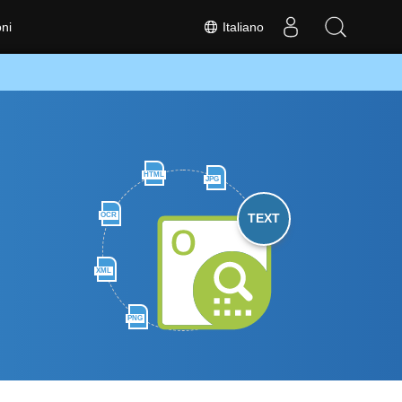
Italiano
ni
HTML
JPG
OCR
TEXT
XML
PNG