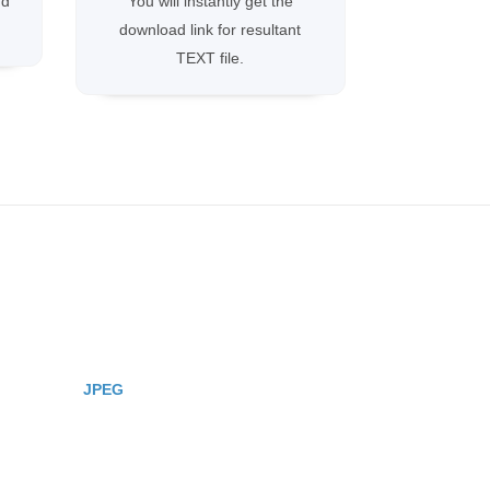
nd
You will instantly get the
download link for resultant
TEXT file.
JPEG