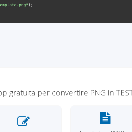
emplate.png"
);
pp gratuita per convertire PNG in TES