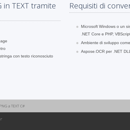
 in TEXT tramite
Requisiti di conve
Microsoft Windows o un si
.NET Core e PHP, VBScript
mage
Ambiente di sviluppo come 
tro
Aspose.OCR per .NET DLL a 
ringa con testo riconosciuto
 PNG a TEXT C#
r