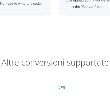
Just upload your PNG file a
No need to write any code.
hit the "Convert" button.
Altre conversioni supportate
JPG