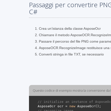
Passaggi per convertire PNG
C#
Crea un’istanza della classe AsposeOcr
Chiamare il metodo AsposeOCR.RecognizeI
Passare il percorso del file PNG come parame
AsposeOCR.RecognizeImage restituisce una st
Converti stringa in file TXT, se necessario
Questo codice di esempio mostra la conversione da
// initialize an instance of AsposeOc
AsposeOcr
ocr
=
new
AsposeOcr
();
// recognize image