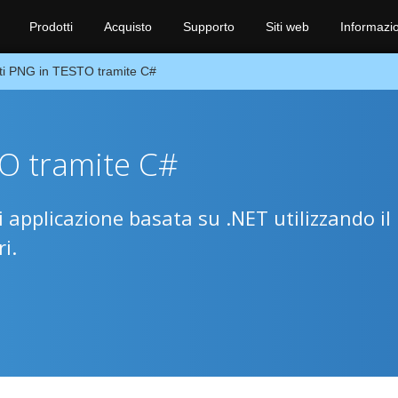
Prodotti
Acquisto
Supporto
Siti web
Informazio
ti PNG in TESTO tramite C#
O tramite C#
i applicazione basata su .NET utilizzando il
i.