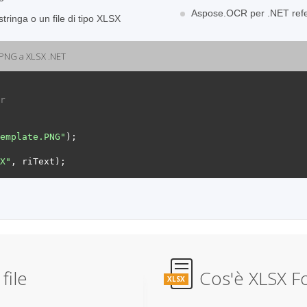
Aspose.OCR per .NET refer
inga o un file di tipo XLSX
 PNG a XLSX .NET
r
emplate.PNG"
);
X"
,
riText
);
file
Cos'è XLSX Fo
XLSX