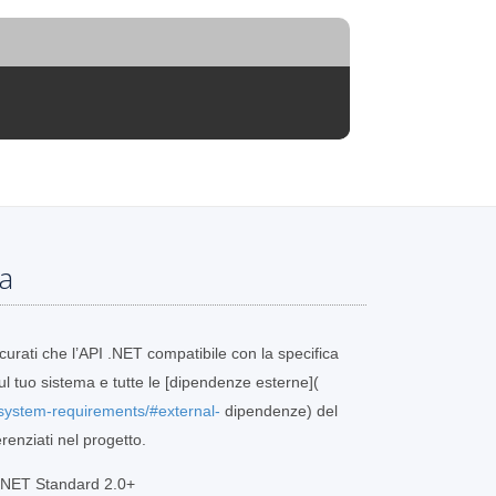
ma
curati che l’API .NET compatibile con la specifica
ul tuo sistema e tutte le [dipendenze esterne](
/system-requirements/#external-
dipendenze) del
enziati nel progetto.
n NET Standard 2.0+