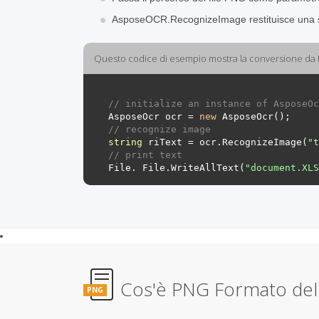
AsposeOCR.RecognizeImage restituisce una str
Questo codice di esempio mostra la conversione da
// initialize an instance of AsposeOc
AsposeOcr
ocr
=
new
AsposeOcr
();
// recognize image
string
riText
=
ocr
.
RecognizeImage
(
"t
// print text
File
.
File
.
WriteAllText
(
"document.XLS
Cos'è PNG Formato del 
PNG