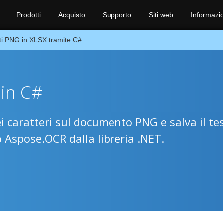
Prodotti
Acquisto
Supporto
Siti web
Informazio
ti PNG in XLSX tramite C#
 in C#
ei caratteri sul documento PNG e salva il te
Aspose.OCR dalla libreria .NET.