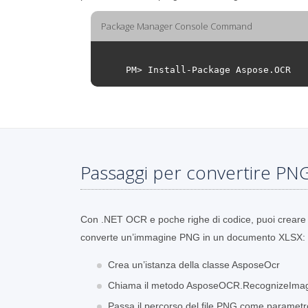
Package Manager Console Command
PM
>
Install
-
Package
Aspose
.
OCR
Passaggi per convertire PNG
Con .NET OCR e poche righe di codice, puoi creare
converte un’immagine PNG in un documento XLSX:
Crea un’istanza della classe AsposeOcr
Chiama il metodo AsposeOCR.RecognizeIma
Passa il percorso del file PNG come parametr