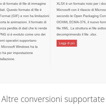
o di formato di file di immagine
XLSX è un formato noto per i doc
ati. Questo formato di file è
Microsoft con il rilascio di Micro
 Format (GIF) e non ha limitazioni
secondo le Open Packaging Conve
orta le animazioni. Il formato di
OOXML ECMA-376, il nuovo forma
nza perdita di dati che lo rende
file XML. La struttura ei file so
, PNG si è evoluto come uno dei
decomprimendo il file .xlsx.
istemi operativi supportano
Leggi di più
di Microsoft Windows ha la
ivo ha per impostazione
tallazione.
Altre conversioni supportate