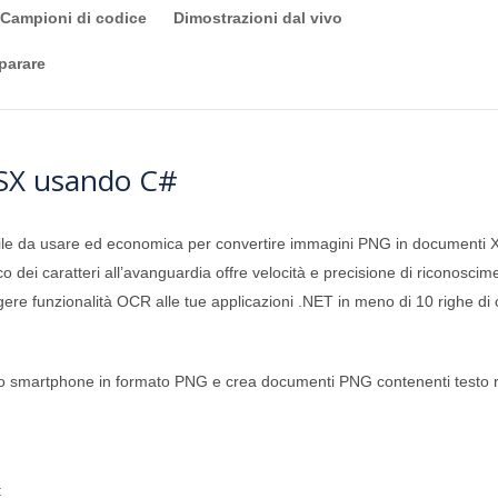
Campioni di codice
Dimostrazioni dal vivo
parare
LSX usando C#
ile da usare ed economica per convertire immagini PNG in documenti X
ico dei caratteri all’avanguardia offre velocità e precisione di riconoscime
ngere funzionalità OCR alle tue applicazioni .NET in meno di 10 righe di 
lo smartphone in formato PNG e crea documenti PNG contenenti testo ri
: