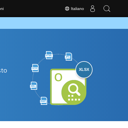
Italiano
ni
HTML
JPG
sto
OCR
XLSX
XML
BMP