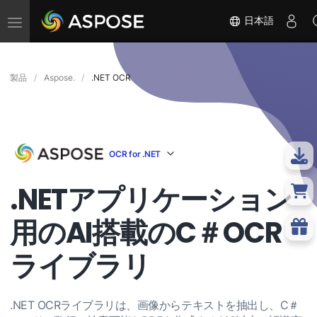
ナ
日本語
ビ
ゲ
ー
シ
製品
Aspose.
.NET OCR
ョ
ン
の
切
り
替
OCR for .NET
え
.NETアプリケーション
用のAI搭載のC＃OCR
ライブラリ
.NET OCRライブラリは、画像からテキストを抽出し、C＃