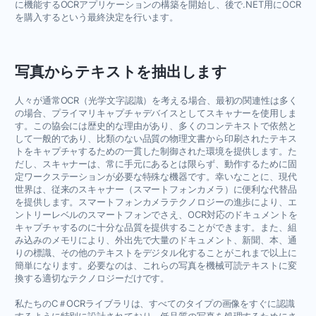
に機能するOCRアプリケーションの構築を開始し、後で.NET用にOCR
を購入するという最終決定を行います。
写真からテキストを抽出します
人々が通常OCR（光学文字認識）を考える場合、最初の関連性は多く
の場合、プライマリキャプチャデバイスとしてスキャナーを使用しま
す。この協会には歴史的な理由があり、多くのコンテキストで依然と
して一般的であり、比類のない品質の物理文書から印刷されたテキス
トをキャプチャするための一貫した制御された環境を提供します。た
だし、スキャナーは、常に手元にあるとは限らず、動作するために固
定ワークステーションが必要な特殊な機器です。幸いなことに、現代
世界は、従来のスキャナー（スマートフォンカメラ）に便利な代替品
を提供します。スマートフォンカメラテクノロジーの進歩により、エ
ントリーレベルのスマートフォンでさえ、OCR対応のドキュメントを
キャプチャするのに十分な品質を提供することができます。また、組
み込みのメモリにより、外出先で大量のドキュメント、新聞、本、通
りの標識、その他のテキストをデジタル化することがこれまで以上に
簡単になります。必要なのは、これらの写真を機械可読テキストに変
換する適切なテクノロジーだけです。
私たちのC＃OCRライブラリは、すべてのタイプの画像をすぐに認識