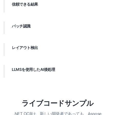
信頼できる結果
焦点が合っていない、回転、歪んだ、ノイズの多い画像を含むす
べての画像の高い認識精度を実現します。
バッチ認識
フォルダーやアーカイブからのすべての画像をかなり認識しま
す。マルチページPDFドキュメントとTIFF画像を読んでくださ
い。
レイアウト検出
画像内のコンテンツブロックを識別して分類して、レイアウトに
関係なく、抽出されたテキストの正しい順序を確保します。
LLMSを使用したAI後処理
Not just OCR — your all-in-one AI solution for smarter, error-
free text recognition. Aspose.ocrは、AIとLLMSを統合して、
OCRの精度を大幅に向上させるモデルを選択します。エラーの固
定、欠落テキストの復元、全体的な認識品質の向上。
ライブコードサンプル
.NET OCRは、新しい開発者であっても、Aspose