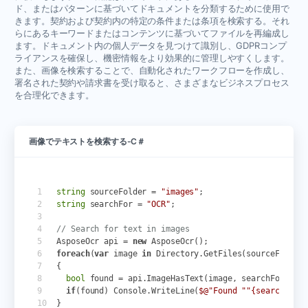
ド、またはパターンに基づいてドキュメントを分類するために使用で
きます。契約および契約内の特定の条件または条項を検索する。それ
らにあるキーワードまたはコンテンツに基づいてファイルを再編成し
ます。ドキュメント内の個人データを見つけて識別し、GDPRコンプ
ライアンスを確保し、機密情報をより効果的に管理しやすくします。
また、画像を検索することで、自動化されたワークフローを作成し、
署名された契約や請求書を受け取ると、さまざまなビジネスプロセス
を合理化できます。
画像でテキストを検索する-C＃
string
sourceFolder
=
"images"
;
string
searchFor
=
"OCR"
;
// Search for text in images
AsposeOcr
api
=
new
AsposeOcr
();
foreach
(
var
image
in
Directory
.
GetFiles
(
sourceFolder
{
bool
found
=
api
.
ImageHasText
(
image
,
searchFor
);
if
(
found
)
Console
.
WriteLine
(
$@"Found ""
{searchFor}
}