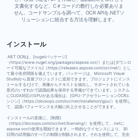
文書化するなど、C＃コードの数行しか必要ありま
せん。コードサンプルを調べて、OCR APIを.NETソ
リューションに統合する方法を理解します。
インストール
.NET OCRは、[nugetパッケージ]
（https://www.nuget.org/packages/aspose.ocr/）または[ダウンロ
ード可能なファイル]（https://releases.aspose.com/ocr/net/）とし
て最小依存関係を備えています。パッケージは、Microsoft Visual
Studioから直接プロジェクトに追加できます。プロジェクトにインス
トールするだけで、画像からテキストを抽出し、サポートされている
形式のいずれかで認識結果を保存する準備ができています。システム
にCUDA対応のGPUがある場合は、[GPU-アクセラレーションOCRエ
ンジン]（https://docsops.com/ocr/net/installation/gpu/）を使用し
て、認識パフォーマンスを大幅に向上させることができます。
インストールの直後に、[制限]
（https://docsops.com/ocr/net/licensing/）を使用して、.netに
aspose ocrの使用を開始できます。一時的なライセンスにより、30
日間の試用版のすべての制限が削除されます。それを使用して、完全