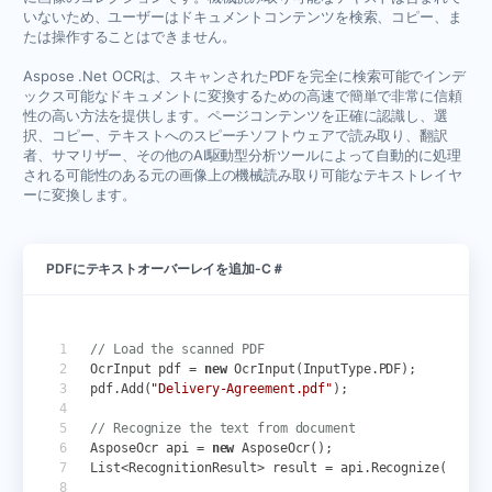
いないため、ユーザーはドキュメントコンテンツを検索、コピー、ま
たは操作することはできません。
Aspose .Net OCRは、スキャンされたPDFを完全に検索可能でインデ
ックス可能なドキュメントに変換するための高速で簡単で非常に信頼
性の高い方法を提供します。ページコンテンツを正確に認識し、選
択、コピー、テキストへのスピーチソフトウェアで読み取り、翻訳
者、サマリザー、その他のAI駆動型分析ツールによって自動的に処理
される可能性のある元の画像上の機械読み取り可能なテキストレイヤ
ーに変換します。
PDFにテキストオーバーレイを追加-C＃
// Load the scanned PDF
OcrInput
pdf
=
new
OcrInput
(
InputType
.
PDF
);
pdf
.
Add
(
"Delivery-Agreement.pdf"
);
// Recognize the text from document
AsposeOcr
api
=
new
AsposeOcr
();
List
<
RecognitionResult
>
result
=
api
.
Recognize
(
pdf
);