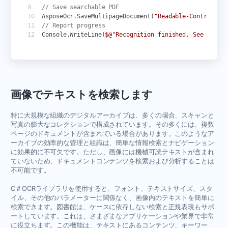
// Save searchable PDF
AsposeOcr
.
SaveMultipageDocument
(
"Readable-Contract.pd
// Report progress
Console
.
WriteLine
(
$@"Recognition finished. See '
{Dire
画像でテキストを検索します
特に大規模な組織のデジタルアーカイブは、多くの場合、スキャンと
写真の膨大なコレクションで構成されています。その多くには、複数
ページのドキュメントが含まれている場合があります。このようなア
ーカイブの効率的な管理と組織は、簡単な情報検索とナビゲーション
に効果的に不可欠です。ただし、画像には機械可読テキストが含まれ
ていないため、ドキュメントコンテンツを検索および分析することは
不可能です。
C＃OCRライブラリを使用すると、フォント、テキストサイズ、スタ
イル、その他のパラメーターに関係なく、画像内のテキストを簡単に
検索できます。図書館は、ケースに依存しない検索と正規表現もサポ
ートしています。これは、さまざまなアプリケーションや業界で非常
に役立ちます。この機能は、テキストにあるコンテンツ、キーワー