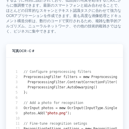
するように特別に設計されており、低品質の写真を処理するためにさ
らに微調整できます。最新のスマートフォンと組み合わせることで、
ほとんどの日常的なスキャンとテキスト認識タスクに合わせて強力な
OCRアプリケーションを作成できます。最も高度な画像処理とドキュ
メント構造分析は、数行のコードで実行されるため、複雑な数学的ア
ルゴリズム、ニューラルネットワーク、その他の技術的複雑さではな
く、ビジネスに集中できます。
写真OCR -C＃
// Configure preprocessing filters
PreprocessingFilter
filters
=
new
PreprocessingFilte
PreprocessingFilter
.
ContrastCorrectionFilter
(),
PreprocessingFilter
.
AutoDewarping
()
};
// Add a photo for recognition
OcrInput
photos
=
new
OcrInput
(
InputType
.
SingleImage
photos
.
Add
(
"photo.png"
);
// Fine-tune recognition setings
RecognitionSettings
settings
=
new
RecognitionSettin