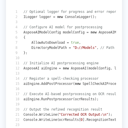
// Optional logger for progress and error reporting (
ILogger
logger
=
new
ConsoleLogger
();
// Configure AI model for postprocessing
AsposeAIModelConfig
modelConfig
=
new
AsposeAIModelC
{
AllowAutoDownload
=
true
,
DirectoryModelPath
=
"D://Models"
,
// Path to lo
};
// Initialize AI postprocessing engine
AsposeAI
aiEngine
=
new
AsposeAI
(
modelConfig
,
logger
// Register a spell-checking processor
aiEngine
.
AddPostProcessor
(
new
SpellCheckAIProcessor
()
// Execute AI-based postprocessing on OCR results
aiEngine
.
RunPostprocessor
(
ocrResults
);
// Output the refined recognition result
Console
.
WriteLine
(
"Corrected OCR Output:\n"
);
Console
.
WriteLine
(
ocrResults
[
0
].
RecognitionText
);