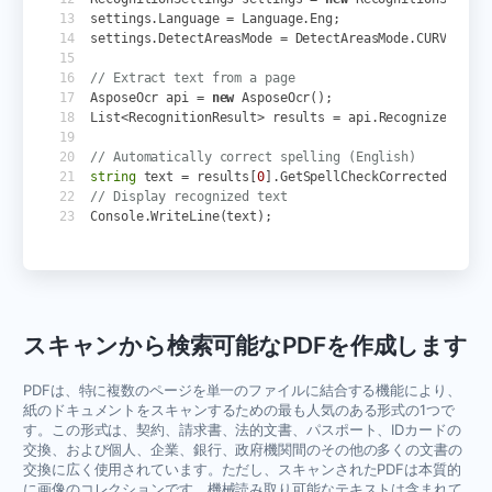
settings
.
Language
=
Language
.
Eng
;
settings
.
DetectAreasMode
=
DetectAreasMode
.
CURVED_TE
// Extract text from a page
AsposeOcr
api
=
new
AsposeOcr
();
List
<
RecognitionResult
>
results
=
api
.
Recognize
(
phot
// Automatically correct spelling (English)
string
text
=
results
[
0
].
GetSpellCheckCorrectedText
(
// Display recognized text
Console
.
WriteLine
(
text
);
スキャンから検索可能なPDFを作成します
PDFは、特に複数のページを単一のファイルに結合する機能により、
紙のドキュメントをスキャンするための最も人気のある形式の1つで
す。この形式は、契約、請求書、法的文書、パスポート、IDカードの
交換、および個人、企業、銀行、政府機関間のその他の多くの文書の
交換に広く使用されています。ただし、スキャンされたPDFは本質的
に画像のコレクションです。機械読み取り可能なテキストは含まれて