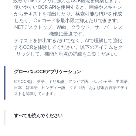
数秒で.NETアプリに強力なOCR機能を構築します。
使いやすいOCR APIを使用すると、画像やスキャン
からテキストを抽出したり、検索可能なPDFを作成
したり、C＃コードを最小限に抑えたりできます。
.NETデスクトップ、Web、クラウド、サーバーレス
機能に最適です。
テキストを抽出するだけでなく、AIで理解して強化
するOCRを体験してください。以下のアイテムをク
リックして、機能と利点の詳細をご覧ください。
グローバルOCRアプリケーション
C＃OCRは、英語、キリル語、アラビア語、ペルシャ語、中国語、
日本、韓国語、ヒンディー語、タミル語、および混合言語のテキ
ストを認識しています。
すべてを読んでください
スキャナーまたはカメラから取得したファイルからテキストを取
得し、Webリンクから直接画像を処理します。