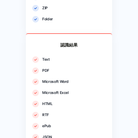
ZIP
Folder
認識結果
Text
PDF
Microsoft Word
Microsoft Excel
HTML
RTF
ePub
JSON