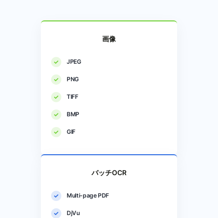
画像
JPEG
PNG
TIFF
BMP
GIF
バッチOCR
Multi-page PDF
DjVu