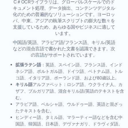
C＃OCRライブラリは、グローバルスケールでのド
キュメント処理、データ抽出、コンテンツデジタル
化のための普遍的なソリューションです。ヨーロッ
パ、中東、アジアの執筆スクリプトの膨大な数々を
支援しているため、あらゆる国やビジネスに適して
います。
中国語/英語、アラビア語/フランス語、キリル/英語
などの混合言語で書かれた文書を認識できます。次
の言語がサポートされています。
拡張ラテン語
：英語、スペイン語、フランス語、インド
ネシア語、ポルトガル語、ドイツ語、ベトナム語、トル
コ語、イタリア語、ポーランド語、および80歳以上。
キリル語
アルファベット：ロシア語、ウクライナ人、カ
ザフ、ブルガリア語、混合キリル語/英語のテキストを含
む。
アラビア語、ペルシャ語、ウルドゥー語、英語と混ざっ
たテキストを含む。
ヒンディー語、タミル語、マラーティー語などを含む中
国語、韓国語、日本語、デヴァナガリ、ドラヴィダ語。