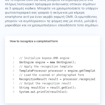
πλήρως λειτουργικό πρόγραμμα ανάγνωσης οπτικών σημάτων
σε 5 γραμμές κώδικα. Μπορείτε να χρησιμοποιήσετε το υπάρχον
φωτοαντιγραφικό σας γραφείο ή ακόμα και μια κάμερα
smartphone αντί για έναν ακριβό σαρωτή OMR. Οι ερωτηθέντες
μπορούν να συμπληρώσουν τις φόρμες σας με στυλό, μολύβι ή
μαρκαδόρο και να χρησιμοποιήσουν οποιοδήποτε τύπο σημάτων.
How to recognize a completed form
// Initialize Aspose.OMR engine
OmrEngine
engine
=
new
OmrEngine
();
// Apply the recognition template
TemplateProcessor
processor
=
engine
.
getTemplateProc
// Load the scanned or photographed form
RecognitionResult
result
=
processor
.
recognizeImage
(
// Output the recognition result
String
resultCsv
=
result
.
getCsv
();
System
.
out
.
println
(
resultCsv
);