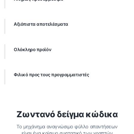
Προσθέστε εικόνες και κείμενα στις φόρμες OMR,
χρησιμοποιήστε προσαρμοσμένες γραμματοσειρές και
προσαρμόστε το περιεχόμενο σε όλα τα δημοφιλή μεγέθη
Αξιόπιστα αποτελέσματα
χαρτιού.
Ισχυροί αλγόριθμοι ανίχνευσης οπτικών σημαδιών, σε
συνδυασμό με την ικανότητα βελτίωσης της αναγνώρισης,
εξασφαλίζουν 100% ακριβή αποτελέσματα.
Ολόκληρο προϊόν
Το Aspose.OMR για Java διευκολύνει ολόκληρη τη διαδικασία
OMR, από το σχεδιασμό των φορμών έως την αναγνώριση
συμπληρωμένων εκτυπώσεων.
Φιλικό προς τους προγραμματιστές
Ακόμη και αρχάριοι προγραμματιστές μπορούν εύκολα να
χρησιμοποιήσουν το API μας. Μια βασική εφαρμογή OMR
απαιτεί μόλις 10 γραμμές κώδικα.
Ζωντανό δείγμα κώδικα
Το μηχάνημα αναγνώσιμο φύλλο απαντήσεων
είναι ένα κρίσιμο συστατικό των γραπτών