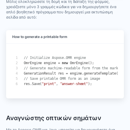
Μόλις ολοκληρώσετε τη δομή και τη διάταξη της φόρμας,
χρειάζεστε μόνο 3 γραμμές κώδικα για να δημιουργήσετε ένα
απλό βοηθητικό πρόγραμμα που δημιουργεί μια εκτυπώσιμη
σελίδα από αυτό:
How to generate a printable form
// Initialize Aspose.OMR engine
OmrEngine
engine
=
new
OmrEngine
();
// Generate machine-readable form from the markup
GenerationResult
res
=
engine
.
generateTemplate
(
"temp
// Save printable OMR form as an image
res
.
Save
(
"print"
,
"answer-sheet"
);
Αναγνώστης οπτικών σημάτων
Με το Aspose.OMR για Java, μπορείτε να δημιουργήσετε ένα