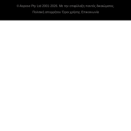
© Aspose Pty Ltd 2001-2026. Με την επιφύλαξη παντός δικαιώματος.
Πολιτική απορρήτου
Όροι χρήσης
Επικοινωνία