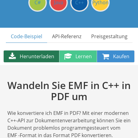
C#
Java
C++
Python
Code-Beispiel
API-Referenz
Preisgestaltung
Herunterladen
Lernen
Kaufen
Wandeln Sie EMF in C++ in
PDF um
Wie konvertiere ich EMF in PDF? Mit einer modernen
C++-API zur Dokumentenverarbeitung können Sie ein
Dokument problemlos programmgesteuert vom
EMF -Format in das Format PDF konvertieren.