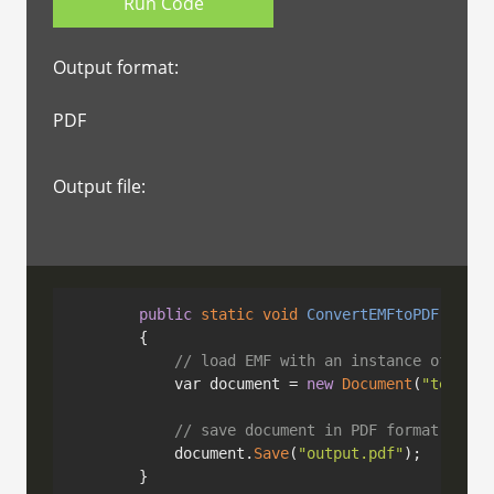
Output format:
PDF
Output file:
public
static
void
ConvertEMFtoPDF
()
{

// load EMF with an instance of Docu
            var document = 
new
Document
(
"templat
// save document in PDF format
            document.
Save
(
"output.pdf"
);
