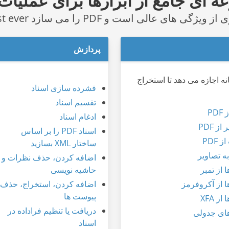
 ای جامع از ابزارها برای عملیات DF
پردازش
نه اجازه می دهد تا استخراج
فشرده سازی اسناد
تقسیم اسناد
PD
ادغام اسناد
از PDF
اسناد PDF را بر اساس
 PDF
ساختار XML بسازید
اضافه کردن، حذف نظرات و
ا از تمبر
حاشیه نویسی
ا از آکروفرمز
اضافه کردن، استخراج، حذف
پیوست ها
از XFA
دریافت یا تنظیم فراداده در
های جدولی
اسناد