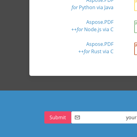
for
Python via Java
Aspose.PDF
for
Node.js via C++
Aspose.PDF
for
Rust via C++
Submit