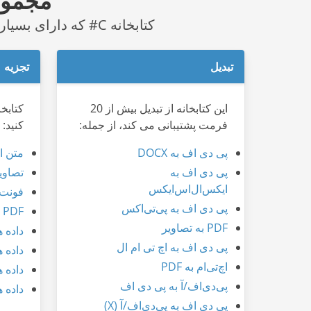
مجموعه
کتابخانه C# که دارای بسیاری از ویژگی های عالی است و PDF را می سازد manipulation the easiest ever.
تبدیل
تجزیه
این کتابخانه از تبدیل بیش از 20
کتابخا
فرمت پشتیبانی می کند، از جمله:
کنید:
پی دی اف به DOCX
متن از F
پی دی اف به
تصاویر 
ایکس‌ال‌اس‌ایکس
فونت از
پی دی اف به پی‌تی‌اکس
PDF به تصاویر
PDF به تصاویر
داده ه
پی دی اف به اچ تی ام ال
داده ه
اچ‌تی‌ام به PDF
داده ها 
پی‌دی‌اف/آ به پی دی اف
داده 
پی دی اف به پی‌دی‌اف/آ (X)