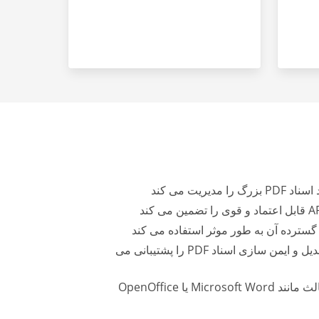
** تطبیق پذیری: ** Aspose طیف گسترده ای از وظایف پردازش اسناد، از جمله ایجاد، ویرایش، تبدیل و ایمن سازی اسناد PDF را پشتیبانی می
**بدون وابستگی شخص ثالث: ** کتابخانه های Aspose خودکفا هستند و به نرم افزارهای شخص ثالث مانند Microsoft Word یا OpenOffice