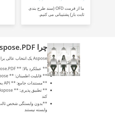
ما از فرمت OFD (سند طرح بندی
ثابت باز) پشتیبانی می کنیم.
چرا Aspose.PDF؟
Aspose یک انتخاب عالی برای پردازش PDF است:
** عملکرد بالا: ** Aspose.PDF به دلیل قابلیت های کارایی بالا شناخته شده است و به طور کارآمد اسناد PDF بزرگ را مدیریت می کند
** قابلیت اطمینان: ** Aspose که توسط تیمی از توسعه دهندگان باتجربه پشتیبانی می شود، یک API قابل اعتماد و قوی را تضمین می کند
**مستندات جامع: ** API به خوبی مستند شده است و شروع کار را آسان می کند و از قابلیت های گسترده آن به طور موثر استفاده می کند
کند
وابسته نیستند