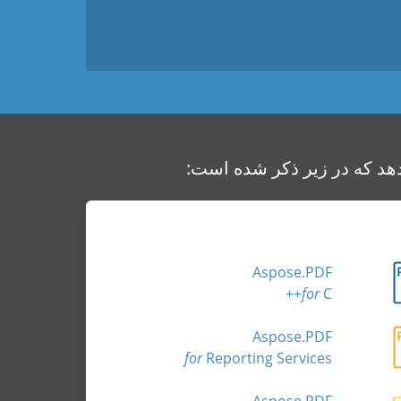
Aspose.PDF
for
C++
Aspose.PDF
for
Reporting Services
Aspose.PDF