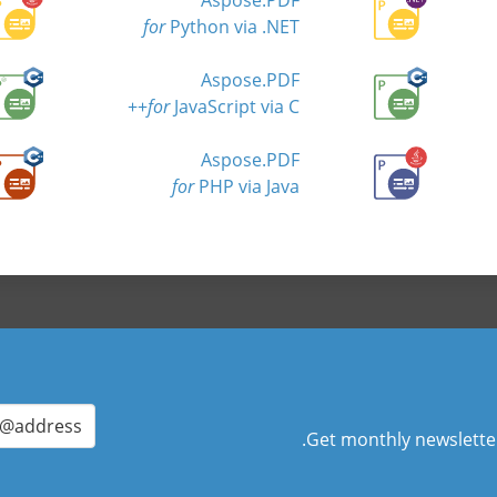
for
Python via .NET
Aspose.PDF
for
JavaScript via C++
Aspose.PDF
for
PHP via Java
Get monthly newsletters