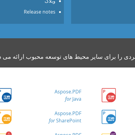
وبلاگ
Release notes
Aspose.PDF
for
Java
Aspose.PDF
for
SharePoint
Aspose.PDF