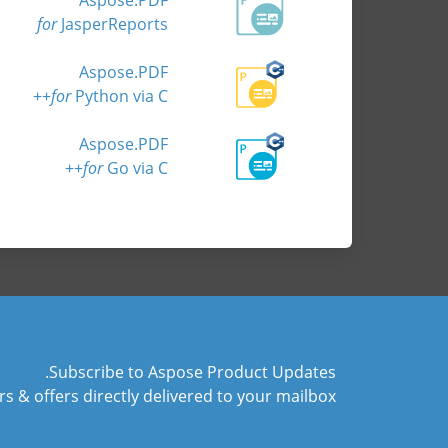
for
JasperReports
Aspose.PDF
for
Python via C++
Aspose.PDF
for
Go via C++
Subscribe to Aspose Product Updates.
 & offers directly delivered to your mailbox.