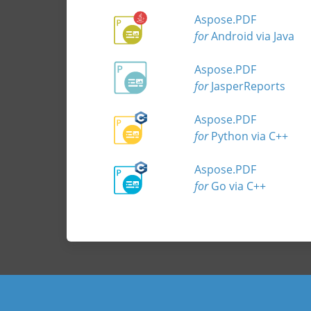
Aspose.PDF
for
Android via Java
Aspose.PDF
for
JasperReports
Aspose.PDF
for
Python via C++
Aspose.PDF
for
Go via C++