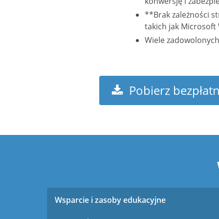
konwersję i zabezp
**Brak zależności s
takich jak Microsof
Wiele zadowolonyc
Pobierz bezpłat
Wsparcie i zasoby edukacyjne