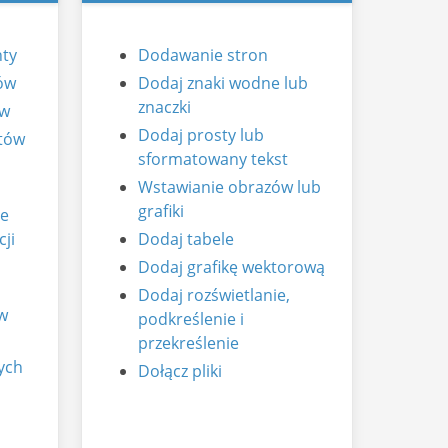
ty
Dodawanie stron
ów
Dodaj znaki wodne lub
znaczki
ów
Dodaj prosty lub
tów
sformatowany tekst
Wstawianie obrazów lub
grafiki
ie
ji
Dodaj tabele
Dodaj grafikę wektorową
Dodaj rozświetlanie,
w
podkreślenie i
przekreślenie
ych
Dołącz pliki