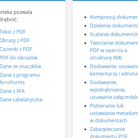
ioteka pozwala
Kompresuj dokumen
rębnić:
Dzielenie dokument
Tekst z PDF
Scalanie dokument
Obrazy z PDF
Tworzenie dokumen
Czcionki z PDF
PDF w oparciu o
PDF do obrazów
strukturę XML
Dane ze znaczków
Dodawanie, usuwan
komentarzy i adnotac
Dane z programu
AcroForms
Dodawanie,
wyodrębnianie,
Dane z XFA
usuwanie załącznikó
Dane tabelaryczne
Pobieranie lub
ustawianie metadan
w dokumentach
Zabezpieczanie
dokumentu PDF