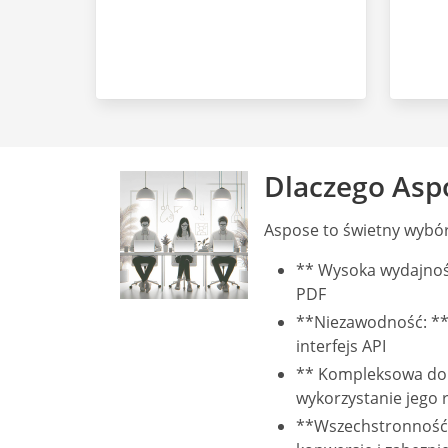
Dlaczego Asp
Aspose to świetny wybór
** Wysoka wydajnoś
PDF
**Niezawodność: **
interfejs API
** Kompleksowa doku
wykorzystanie jego r
**Wszechstronność: 