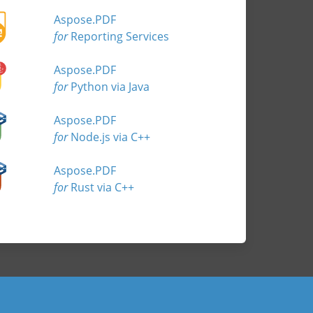
Aspose.PDF
for
Reporting Services
Aspose.PDF
for
Python via Java
Aspose.PDF
for
Node.js via C++
Aspose.PDF
for
Rust via C++