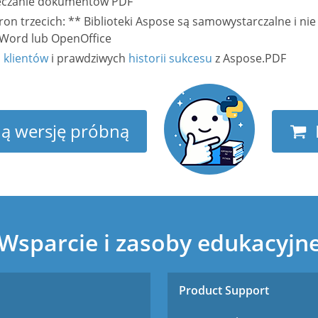
ieczanie dokumentów PDF
tron trzecich: ** Biblioteki Aspose są samowystarczalne i n
t Word lub OpenOffice
h
klientów
i prawdziwych
historii sukcesu
z Aspose.PDF
ną wersję próbną
Wsparcie i zasoby edukacyjn
Product Support