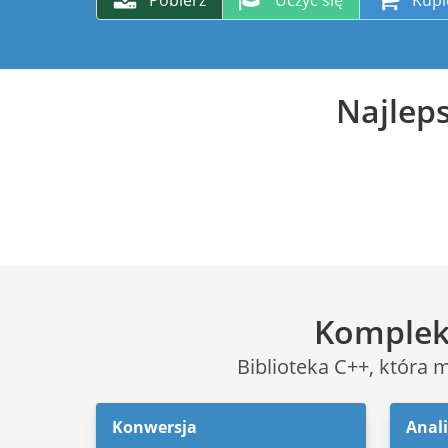
Pobierz
Uczyć się
Kupi
Najleps
Kompleks
Biblioteka C++, która 
Konwersja
Anal