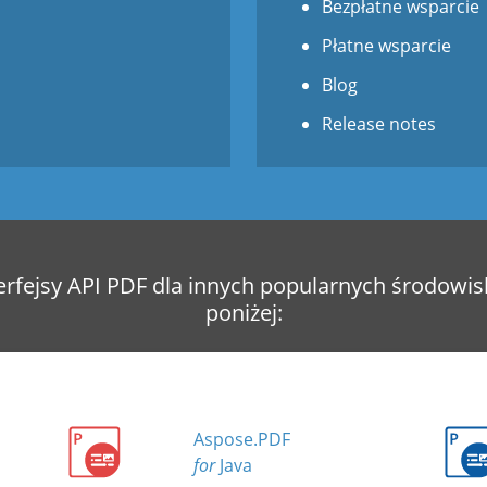
Bezpłatne wsparcie
Płatne wsparcie
Blog
Release notes
erfejsy API PDF dla innych popularnych środowi
poniżej:
Aspose.PDF
for
Java