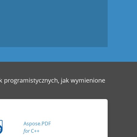
sk programistycznych, jak wymienione
Aspose.PDF
for
C++