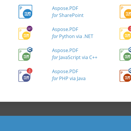
Aspose.PDF
for
SharePoint
Aspose.PDF
for
Python via .NET
Aspose.PDF
for
JavaScript via C++
Aspose.PDF
for
PHP via Java