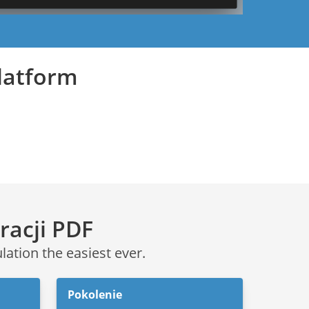
platform
racji PDF
ation the easiest ever.
Pokolenie