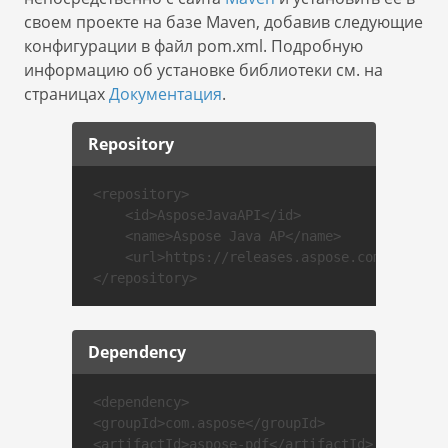
своем проекте на базе Maven, добавив следующие
конфигурации в файл pom.xml. Подробную
информацию об установке библиотеки см. на
страницах
Документация
.
Repository
<repository>

    <id>AsposeJavaAPI</id>

    <name>Aspose Java AP</name>

    <url>https://releases.aspose.com/java/rep
Dependency
<dependency>

<groupId>com.aspose</groupId>

<artifactId>aspose-pdf</artifactId>
