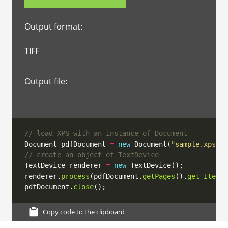
Output format:
TIFF
Output file:
// load XPS with an instance of Document
Document pdfDocument 
=
new
 Document(
"sample.xps"
, 
// create an object of TextDevice
TextDevice renderer 
=
new
renderer.
process
(pdfDocument.
getPages
().
get_Item
(1
pdfDocument.
close
Copy code to the clipboard