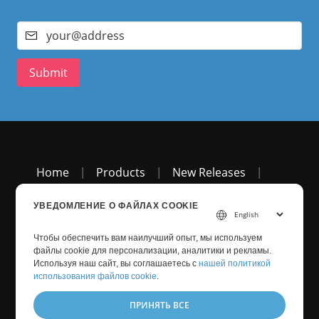
Submit
Home
|
Products
|
New Releases
|
Pricing
|
Docs
|
Live Demos
|
Free Support
УВЕДОМЛЕНИЕ О ФАЙЛАХ COOKIE
Чтобы обеспечить вам наилучший опыт, мы используем
файлы cookie для персонализации, аналитики и рекламы.
Paid Support
|
Paid Consulting
|
Blog
|
Используя наш сайт, вы соглашаетесь с
нашей политикой
Websites
|
About
использования файлов cookie
.
ПРИНЯТЬ ВСЕ