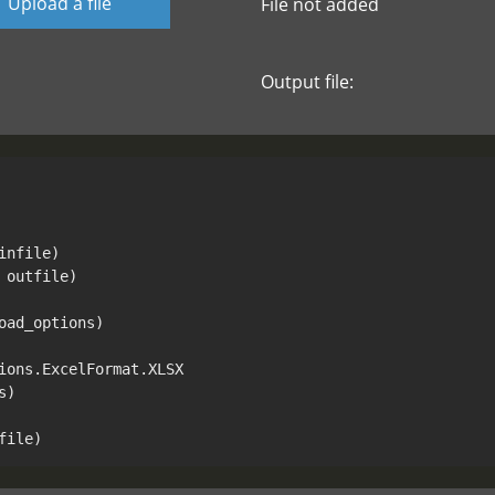
Upload a file
File not added
Output file:
nfile)

outfile)

ad_options)

ions.ExcelFormat.XLSX

)
