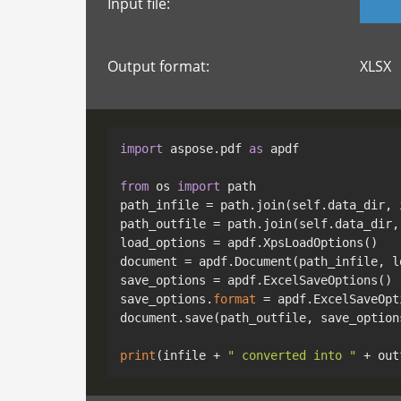
Input file:
Output format:
XLSX
import
 aspose.pdf 
as
 apdf

from
 os 
import
 path

path_infile = path.join(self.data_dir, i
path_outfile = path.join(self.data_dir, 
load_options = apdf.XpsLoadOptions()

document = apdf.Document(path_infile, lo
save_options = apdf.ExcelSaveOptions()

save_options.
format
 = apdf.ExcelSaveOpt
document.save(path_outfile, save_options
print
(infile + 
" converted into "