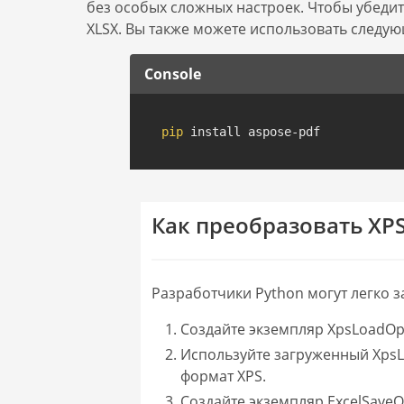
без особых сложных настроек. Чтобы убеди
XLSX. Вы также можете использовать следу
Console
pip
 install aspose-pdf
Как преобразовать XPS
Разработчики Python могут легко з
Создайте экземпляр XpsLoadOpt
Используйте загруженный XpsL
формат XPS.
Создайте экземпляр ExcelSaveO