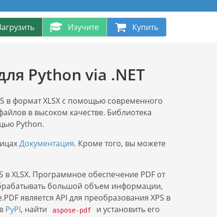
Загрузить
Изучите
Купить
ля Python via .NET
PS в формат XLSX с помощью современного
 файлов в высоком качестве. Библиотека
щью Python.
ницах
Документация
. Кроме того, вы можете
 в XLSX. Программное обеспечение PDF от
 обрабатывать большой объем информации,
PDF является API для преобразования XPS в
ов
PyPI
, найти
и установить его
aspose-pdf