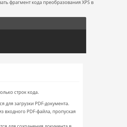
вать фрагмент кода преобразования XPS в
олько строк кода.
я для загрузки PDF-документа.
из входного PDF-файла, пропуская
тся для сохранения документа в