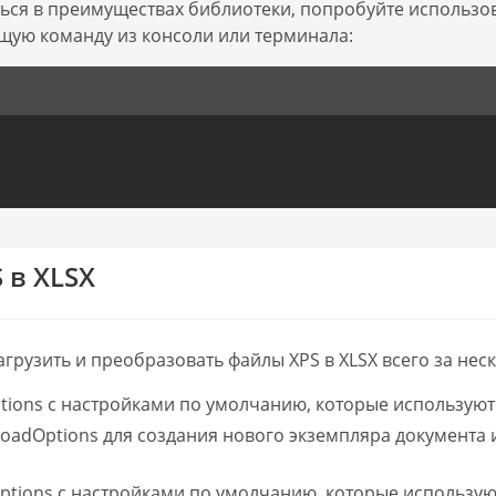
ться в преимуществах библиотеки, попробуйте использо
ющую команду из консоли или терминала:
 в XLSX
агрузить и преобразовать файлы XPS в XLSX всего за неск
ions с настройками по умолчанию, которые используютс
oadOptions для создания нового экземпляра документа 
ptions с настройками по умолчанию, которые использую