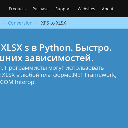
Products
Puchase
Support
Websites
About
Conversion
XPS to XLSX
XLSX s в Python. Быстро.
шних зависимостей.
on. Программисты могут использовать
 в XLSX в любой платформе.NET Framework,
 COM Interop.