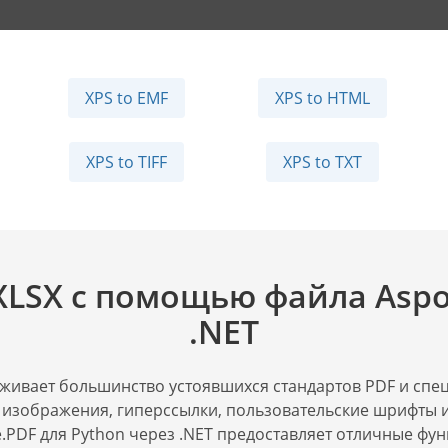
XPS to EMF
XPS to HTML
XPS to TIFF
XPS to TXT
XLSX с помощью файла Aspos
.NET
рживает большинство устоявшихся стандартов PDF и спе
, изображения, гиперссылки, пользовательские шрифты и
.PDF для Python через .NET предоставляет отличные фу