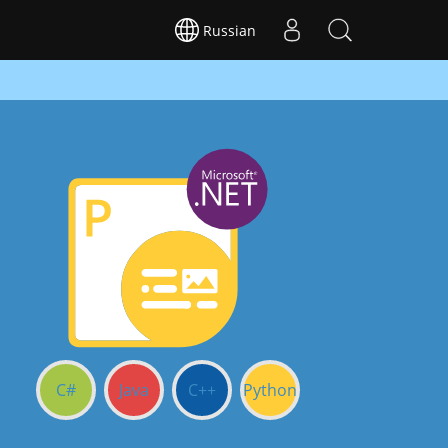
Russian
C#
Java
C++
Python