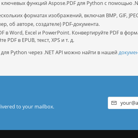
ключевых функций Aspose.PDF для Python с помощью .NE
ескольких форматах изображений, включая BMP, GIF, JPE
, об авторе, создателе) PDF-документа.
F в Word, Excel и PowerPoint. Конвертируйте PDF в фо
 PDF в EPUB, текст, XPS и т. д.
ля Python через .NET API можно найти в нашей
докуме
livered to your mailbox.