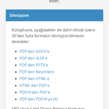
ever.
Dönüşüm
Kütüphane, aşağıdakiler de dahil olmak üzere
20'den fazla formatın dönüştürülmesini
destekler:
PDF'den DOCX'e
PDF'den XLSX'e
PDF'den PPTX'e
PDF'den Resimlere
PDF'den HTML'e
HTML'den PDF'e
PDF/A'den PDF'e
PDF'den PDF/A'ya (X)
OFD (Açık Sabit Düzen Belgesi) formatını